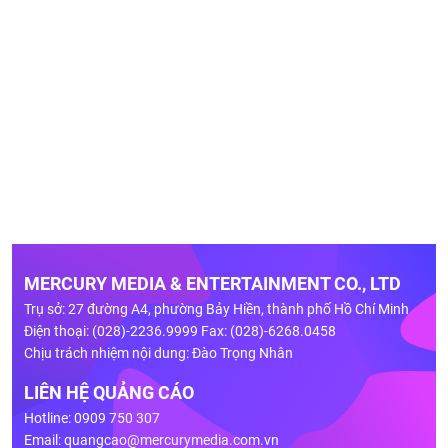
MERCURY MEDIA & ENTERTAINMENT CO., LTD
Trụ sở: 27 đường A4, phường Bảy Hiền, thành phố Hồ Chí Minh
Điện thoại: (028)-2236.9999 Fax: (028)-6268.0458
Chịu trách nhiệm nội dung: Đào Trọng Nhân
LIÊN HỆ QUẢNG CÁO
Hotline: 0909 750 307
Email:
quangcao@mercurymedia.com.vn