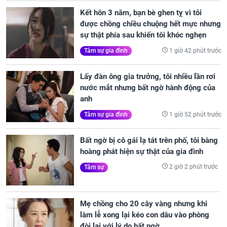
Kết hôn 3 năm, bạn bè ghen tỵ vì tôi
được chồng chiều chuộng hết mực nhưng
sự thật phía sau khiến tôi khóc nghẹn
1 giờ 42 phút trước
Tâm sự gia đình
Lấy đàn ông gia trưởng, tôi nhiều lần rơi
nước mắt nhưng bất ngờ hành động của
anh
1 giờ 52 phút trước
Tâm sự gia đình
Bất ngờ bị cô gái lạ tát trên phố, tôi bàng
hoàng phát hiện sự thật của gia đình
2 giờ 2 phút trước
Tâm sự
Mẹ chồng cho 20 cây vàng nhưng khi
làm lễ xong lại kéo con dâu vào phòng
đòi lại với lý do bất ngờ