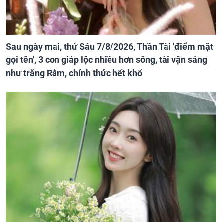
Sau ngày mai, thứ Sáu 7/8/2026, Thần Tài 'điểm mặt
gọi tên', 3 con giáp lộc nhiều hơn sông, tài vận sáng
như trăng Rằm, chính thức hết khổ