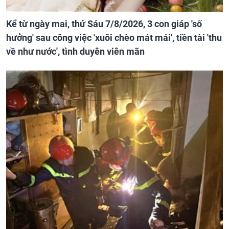
Kể từ ngày mai, thứ Sáu 7/8/2026, 3 con giáp 'số
hưởng' sau công việc 'xuôi chèo mát mái', tiền tài 'thu
về như nước', tình duyên viên mãn