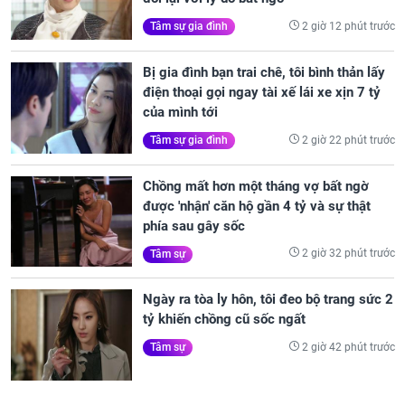
2 giờ 12 phút trước
Tâm sự gia đình
Bị gia đình bạn trai chê, tôi bình thản lấy
điện thoại gọi ngay tài xế lái xe xịn 7 tỷ
của mình tới
2 giờ 22 phút trước
Tâm sự gia đình
Chồng mất hơn một tháng vợ bất ngờ
được 'nhận' căn hộ gần 4 tỷ và sự thật
phía sau gây sốc
2 giờ 32 phút trước
Tâm sự
Ngày ra tòa ly hôn, tôi đeo bộ trang sức 2
tỷ khiến chồng cũ sốc ngất
2 giờ 42 phút trước
Tâm sự