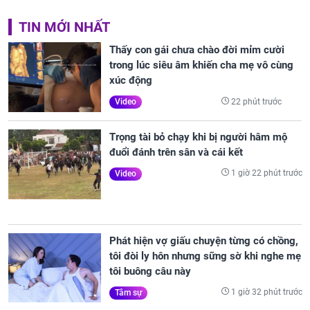
TIN MỚI NHẤT
Thấy con gái chưa chào đời mỉm cười
trong lúc siêu âm khiến cha mẹ vô cùng
xúc động
22 phút trước
Video
Trọng tài bỏ chạy khi bị người hâm mộ
đuổi đánh trên sân và cái kết
1 giờ 22 phút trước
Video
Phát hiện vợ giấu chuyện từng có chồng,
tôi đòi ly hôn nhưng sững sờ khi nghe mẹ
tôi buông câu này
1 giờ 32 phút trước
Tâm sự