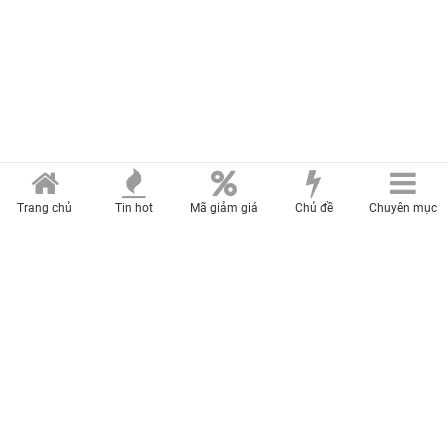
Trang chủ
Tin hot
Mã giảm giá
Chủ đề
Chuyên mục
MERCURY MEDIA & ENTERTAINMENT CO., LTD
Trụ sở: 27 đường A4, phường Bảy Hiền, thành phố Hồ Chí Minh
Điện thoại: (028)-2236.9999 Fax: (028)-6268.0458