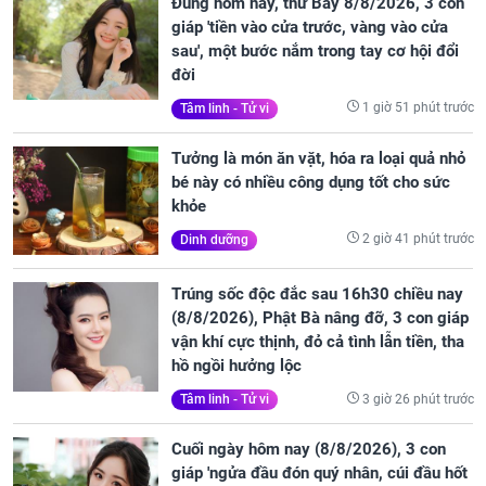
Đúng hôm nay, thứ Bảy 8/8/2026, 3 con
giáp 'tiền vào cửa trước, vàng vào cửa
sau', một bước nắm trong tay cơ hội đổi
đời
1 giờ 51 phút trước
Tâm linh - Tử vi
Tưởng là món ăn vặt, hóa ra loại quả nhỏ
bé này có nhiều công dụng tốt cho sức
khỏe
2 giờ 41 phút trước
Dinh dưỡng
Trúng sốc độc đắc sau 16h30 chiều nay
(8/8/2026), Phật Bà nâng đỡ, 3 con giáp
vận khí cực thịnh, đỏ cả tình lẫn tiền, tha
hồ ngồi hưởng lộc
3 giờ 26 phút trước
Tâm linh - Tử vi
Cuối ngày hôm nay (8/8/2026), 3 con
giáp 'ngửa đầu đón quý nhân, cúi đầu hốt