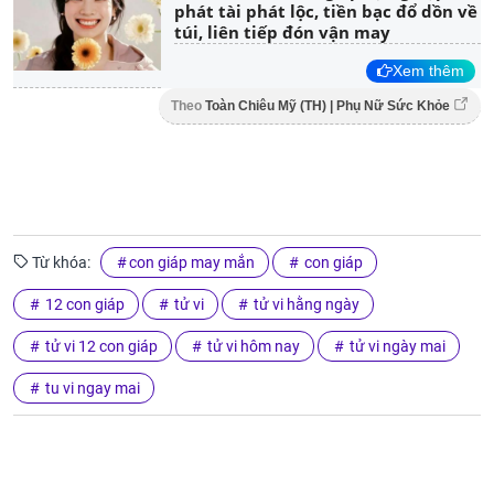
phát tài phát lộc, tiền bạc đổ dồn về
túi, liên tiếp đón vận may
Xem thêm
Theo
Toàn Chiêu Mỹ (TH) | Phụ Nữ Sức Khỏe
Từ khóa:
con giáp may mắn
con giáp
12 con giáp
tử vi
tử vi hằng ngày
tử vi 12 con giáp
tử vi hôm nay
tử vi ngày mai
tu vi ngay mai