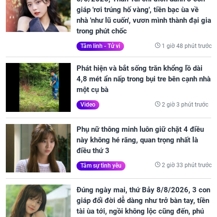
giáp 'rơi trúng hố vàng', tiền bạc ùa về
nhà 'như lũ cuốn', vươn mình thành đại gia
trong phút chốc
1 giờ 48 phút trước
Tâm linh - Tử vi
Phát hiện và bắt sống trăn khổng lồ dài
4,8 mét ẩn nấp trong bụi tre bên cạnh nhà
một cụ bà
2 giờ 3 phút trước
Video
Phụ nữ thông minh luôn giữ chặt 4 điều
này không hé răng, quan trọng nhất là
điều thứ 3
2 giờ 33 phút trước
Tâm sự tình yêu
Đúng ngày mai, thứ Bảy 8/8/2026, 3 con
giáp đổi đời dễ dàng như trở bàn tay, tiền
tài ùa tới, ngồi không lộc cũng đến, phú