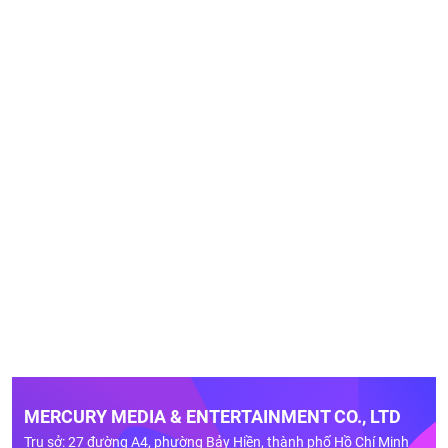
MERCURY MEDIA & ENTERTAINMENT CO., LTD
Trụ sở: 27 đường A4, phường Bảy Hiền, thành phố Hồ Chí Minh