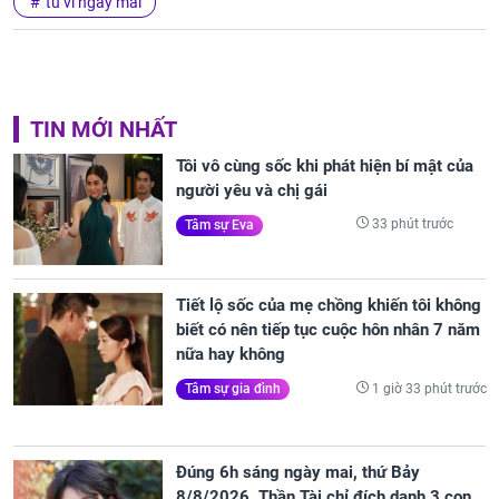
tu vi ngay mai
TIN MỚI NHẤT
Tôi vô cùng sốc khi phát hiện bí mật của
người yêu và chị gái
33 phút trước
Tâm sự Eva
Tiết lộ sốc của mẹ chồng khiến tôi không
biết có nên tiếp tục cuộc hôn nhân 7 năm
nữa hay không
1 giờ 33 phút trước
Tâm sự gia đình
Đúng 6h sáng ngày mai, thứ Bảy
8/8/2026, Thần Tài chỉ đích danh 3 con