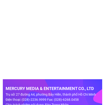
MERCURY MEDIA & ENTERTAINMENT CO., LTD
Trụ sở: 27 đường A4, phường Bảy Hiền, thành phố Hồ Chí Minh
Điện thoại: (028)-2236.9999 Fax: (028)-6268.0458
Chịu trách nhiệm nội dung: Đào Trọng Nhân