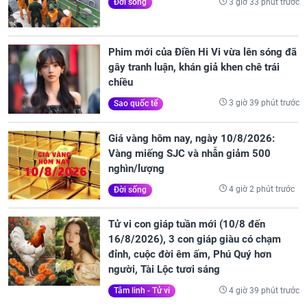
3 giờ 33 phút trước
Đời sống
Phim mới của Điền Hi Vi vừa lên sóng đã
gây tranh luận, khán giả khen chê trái
chiều
3 giờ 39 phút trước
Sao quốc tế
Giá vàng hôm nay, ngày 10/8/2026:
Vàng miếng SJC và nhẫn giảm 500
nghìn/lượng
4 giờ 2 phút trước
Đời sống
Tử vi con giáp tuần mới (10/8 đến
16/8/2026), 3 con giáp giàu có chạm
đỉnh, cuộc đời êm ấm, Phú Quý hơn
người, Tài Lộc tươi sáng
4 giờ 39 phút trước
Tâm linh - Tử vi