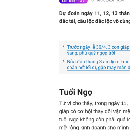
18/04/2024 19:34
Tâm linh - Tử vi
Dự đoán ngày 11, 12, 13 thán
đắc tài, cầu lộc đắc lộc vô cùn
Trước ngày lễ 30/4, 3 con giáp
sang, phú quý ngợp trời
Nửa đầu tháng 3 âm lịch: Trời 
chắn hết lối đi, gặp may mắn
Tuổi Ngọ
Tử vi cho thấy, trong ngày 11, 
giáp có cơ hội thay đổi vận m
tuổi Ngọ không còn phải quá lo
mở rộng kinh doanh cho mình 