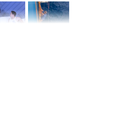
ấm no, tình
n mãn
n vợ giấu
Ngư dân mất tích đã
ừng có chồng,
được tìm thấy còn
ly hôn nhưng
sống sau 26 ngày lênh
khi nghe mẹ
đênh trên biển Thái
g câu này
Bình Dương
iệt lên tiếng
ồn thay tim,
hứng minh sức