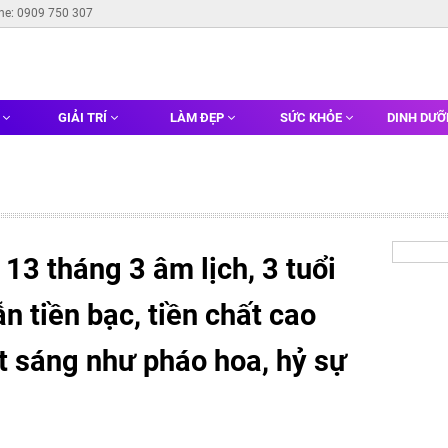
ine: 0909 750 307
G
GIẢI TRÍ
LÀM ĐẸP
SỨC KHỎE
DINH DƯ
 13 tháng 3 âm lịch, 3 tuổi
n tiền bạc, tiền chất cao
ụt sáng như pháo hoa, hỷ sự