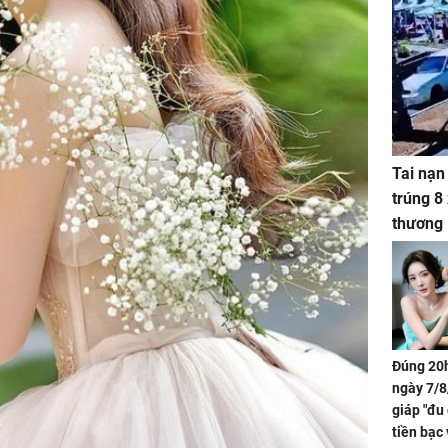
Tai nạn
trúng 8
thương
Đúng 20h
ngày 7/8
giáp "đu
tiền bạc 