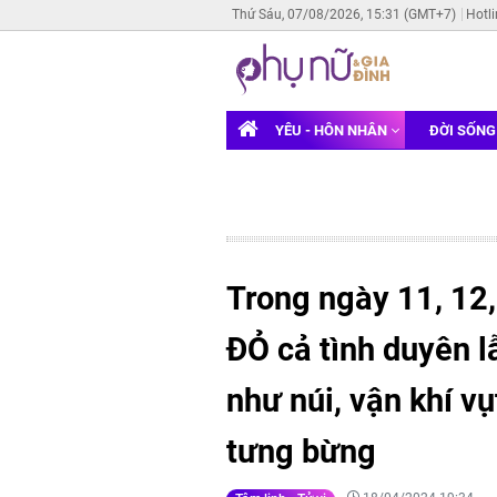
Thứ Sáu, 07/08/2026, 15:31 (GMT+7)
Hotl
YÊU - HÔN NHÂN
ĐỜI SỐN
Trong ngày 11, 12,
ĐỎ cả tình duyên lẫ
như núi, vận khí v
tưng bừng