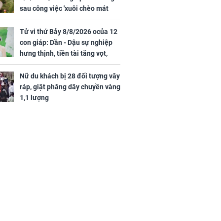
sau công việc 'xuôi chèo mát
mái', tiền tài 'thu về như nước',
tình duyên viên mãn
Tử vi thứ Bảy 8/8/2026 ocủa 12
con giáp: Dần - Dậu sự nghiệp
hưng thịnh, tiền tài tăng vọt,
Mão - Thân công việc bất trắc,
tiền mất tật mang
Nữ du khách bị 28 đối tượng vây
ráp, giật phăng dây chuyền vàng
1,1 lượng