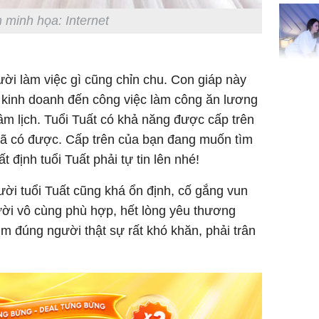
đón lộc 
 minh họa: Internet
tiền viê
ời làm việc gì cũng chỉn chu. Con giáp này
Phát hiệ
c kinh doanh đến công việc làm công ăn lương
chuyện t
âm lịch. Tuổi Tuất có khả năng được cấp trên
tôi đòi 
đã có được. Cấp trên của bạn đang muốn tìm
sững sờ 
tôi buôn
 định tuổi Tuất phải tự tin lên nhé!
ời tuổi Tuất cũng khá ổn định, cố gắng vun
ười vô cùng phù hợp, hết lòng yêu thương
Lý Liên K
m đúng người thật sự rất khó khăn, phải trân
sau tin đ
cởi áo c
khỏe