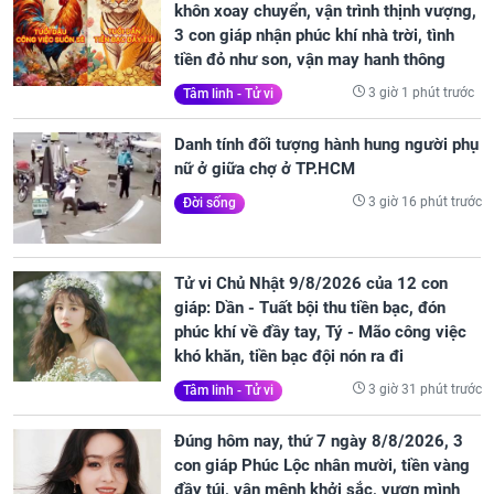
khôn xoay chuyển, vận trình thịnh vượng,
3 con giáp nhận phúc khí nhà trời, tình
tiền đỏ như son, vận may hanh thông
3 giờ 1 phút trước
Tâm linh - Tử vi
Danh tính đối tượng hành hung người phụ
nữ ở giữa chợ ở TP.HCM
3 giờ 16 phút trước
Đời sống
Tử vi Chủ Nhật 9/8/2026 của 12 con
giáp: Dần - Tuất bội thu tiền bạc, đón
phúc khí về đầy tay, Tý - Mão công việc
khó khăn, tiền bạc đội nón ra đi
3 giờ 31 phút trước
Tâm linh - Tử vi
Đúng hôm nay, thứ 7 ngày 8/8/2026, 3
con giáp Phúc Lộc nhân mười, tiền vàng
đầy túi, vận mệnh khởi sắc, vươn mình