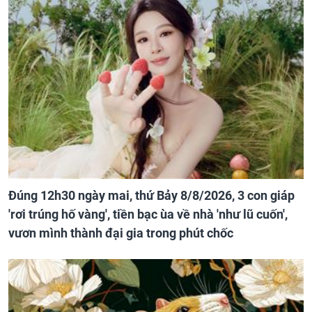
Đúng 12h30 ngày mai, thứ Bảy 8/8/2026, 3 con giáp
'rơi trúng hố vàng', tiền bạc ùa về nhà 'như lũ cuốn',
vươn mình thành đại gia trong phút chốc