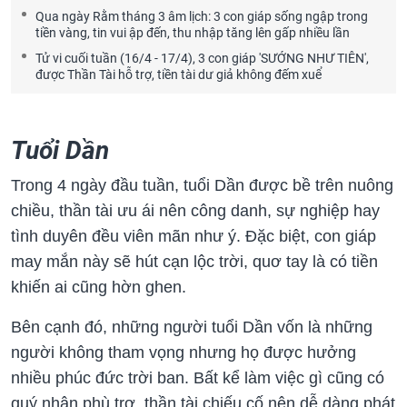
Qua ngày Rằm tháng 3 âm lịch: 3 con giáp sống ngập trong
tiền vàng, tin vui ập đến, thu nhập tăng lên gấp nhiều lần
Tử vi cuối tuần (16/4 - 17/4), 3 con giáp 'SƯỚNG NHƯ TIÊN',
được Thần Tài hỗ trợ, tiền tài dư giả không đếm xuể
Tuổi Dần
Trong 4 ngày đầu tuần, tuổi Dần được bề trên nuông
chiều, thần tài ưu ái nên công danh, sự nghiệp hay
tình duyên đều viên mãn như ý. Đặc biệt, con giáp
may mắn này sẽ hút cạn lộc trời, quơ tay là có tiền
khiến ai cũng hờn ghen.
Bên cạnh đó, những người tuổi Dần vốn là những
người không tham vọng nhưng họ được hưởng
nhiều phúc đức trời ban. Bất kể làm việc gì cũng có
quý nhân phù trợ, thần tài chiếu cố nên dễ dàng phát