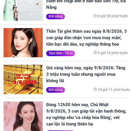
cuốn khi chụp ảnh ở bán đảo Sơn Trà, Đà
Nẵng
8 giờ 58 phút trước
Đời sống
Thần Tài ghé thăm sau ngày 8/8/2026, 3
con giáp đón nhận 'cơn mưa may mắn',
tiền bạc dồi dào, sự nghiệp thăng hoa
9 giờ 16 phút trước
Tâm linh - Tử vi
Giá vàng hôm nay, ngày 9/8/2026: Tăng
3 triệu trong tuần nhưng người mua
không lãi
10 giờ 11 phút trước
Đời sống
Đúng 12h30 hôm nay, Chủ Nhật
9/8/2026, 3 con giáp tài vận hanh thông,
sự nghiệp như 'cá chép hóa Rồng', vét
cạn lộc lá trong thiên hạ