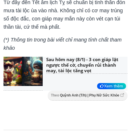
Từ đây đến Tết âm lịch Tỵ sẽ chuẩn bị tinh thần đón
mưa tài lộc ùa vào nhà. Không chỉ có cơ may trúng
số độc đắc, con giáp may mắn này còn vét cạn túi
thần tài, cứ thế mà phất.
(*) Thông tin trong bài viết chỉ mang tính chất tham
khảo
Sau hôm nay (8/1) - 3 con giáp lật
ngược thế cờ, chuyển rủi thành
may, tài lộc tăng vọt
Xem thêm
Theo
Quỳnh Anh (T/h) | Phụ Nữ Sức Khỏe