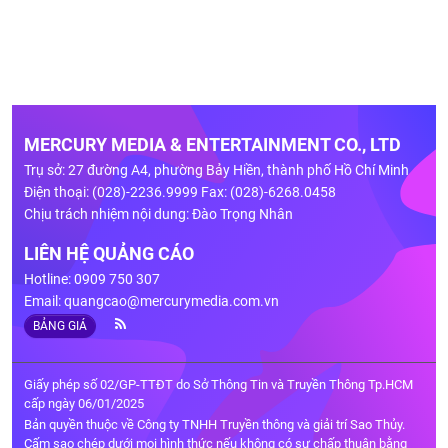
MERCURY MEDIA & ENTERTAINMENT CO., LTD
Trụ sở: 27 đường A4, phường Bảy Hiền, thành phố Hồ Chí Minh
Điện thoại: (028)-2236.9999 Fax: (028)-6268.0458
Chịu trách nhiệm nội dung: Đào Trọng Nhân
LIÊN HỆ QUẢNG CÁO
Hotline: 0909 750 307
Email:
quangcao@mercurymedia.com.vn
BẢNG GIÁ
Giấy phép số 02/GP-TTĐT do Sở Thông Tin và Truyền Thông Tp.HCM
cấp ngày 06/01/2025
Bản quyền thuộc về Công ty TNHH Truyền thông và giải trí Sao Thủy.
Cấm sao chép dưới mọi hình thức nếu không có sự chấp thuận bằng