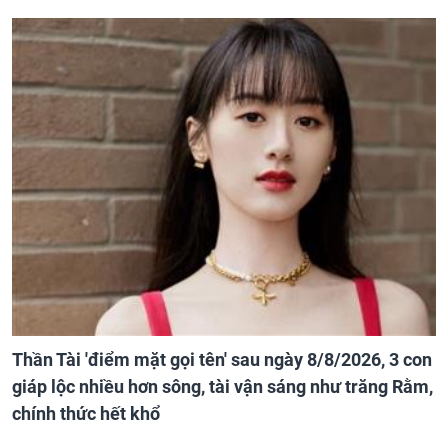
Thần Tài 'điểm mặt gọi tên' sau ngày 8/8/2026, 3 con
giáp lộc nhiều hơn sông, tài vận sáng như trăng Rằm,
chính thức hết khổ