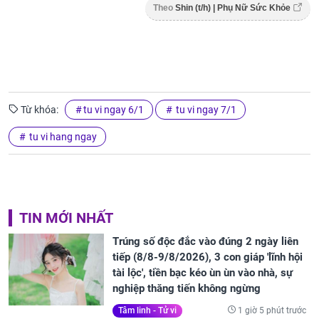
Theo
Shin (t/h) | Phụ Nữ Sức Khỏe
Từ khóa:
tu vi ngay 6/1
tu vi ngay 7/1
tu vi hang ngay
TIN MỚI NHẤT
Trúng số độc đắc vào đúng 2 ngày liên
tiếp (8/8-9/8/2026), 3 con giáp 'lĩnh hội
tài lộc', tiền bạc kéo ùn ùn vào nhà, sự
nghiệp thăng tiến không ngừng
1 giờ 5 phút trước
Tâm linh - Tử vi