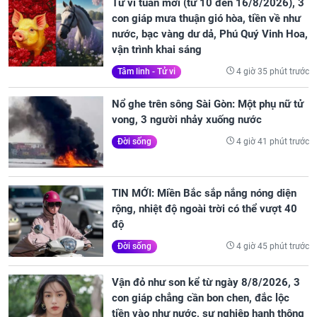
Tử vi tuần mới (từ 10 đến 16/8/2026), 3
con giáp mưa thuận gió hòa, tiền về như
nước, bạc vàng dư dả, Phú Quý Vinh Hoa,
vận trình khai sáng
4 giờ 35 phút trước
Tâm linh - Tử vi
Nổ ghe trên sông Sài Gòn: Một phụ nữ tử
vong, 3 người nhảy xuống nước
4 giờ 41 phút trước
Đời sống
TIN MỚI: Miền Bắc sắp nắng nóng diện
rộng, nhiệt độ ngoài trời có thể vượt 40
độ
4 giờ 45 phút trước
Đời sống
Vận đỏ như son kể từ ngày 8/8/2026, 3
con giáp chẳng cần bon chen, đắc lộc
tiền vào như nước, sự nghiệp hanh thông