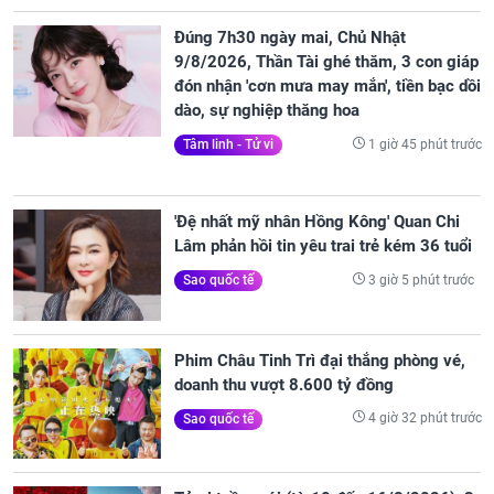
Đúng 7h30 ngày mai, Chủ Nhật
9/8/2026, Thần Tài ghé thăm, 3 con giáp
đón nhận 'cơn mưa may mắn', tiền bạc dồi
dào, sự nghiệp thăng hoa
1 giờ 45 phút trước
Tâm linh - Tử vi
'Đệ nhất mỹ nhân Hồng Kông' Quan Chi
Lâm phản hồi tin yêu trai trẻ kém 36 tuổi
3 giờ 5 phút trước
Sao quốc tế
Phim Châu Tinh Trì đại thắng phòng vé,
doanh thu vượt 8.600 tỷ đồng
4 giờ 32 phút trước
Sao quốc tế