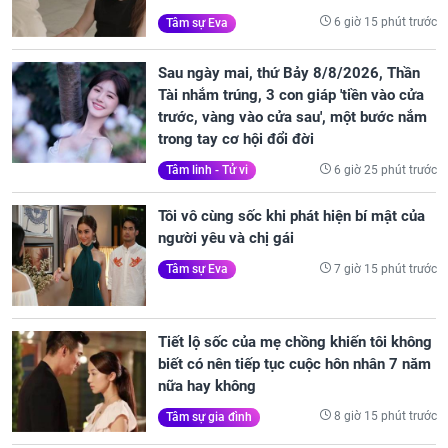
6 giờ 15 phút trước
Tâm sự Eva
Sau ngày mai, thứ Bảy 8/8/2026, Thần
Tài nhắm trúng, 3 con giáp 'tiền vào cửa
trước, vàng vào cửa sau', một bước nắm
trong tay cơ hội đổi đời
6 giờ 25 phút trước
Tâm linh - Tử vi
Tôi vô cùng sốc khi phát hiện bí mật của
người yêu và chị gái
7 giờ 15 phút trước
Tâm sự Eva
Tiết lộ sốc của mẹ chồng khiến tôi không
biết có nên tiếp tục cuộc hôn nhân 7 năm
nữa hay không
8 giờ 15 phút trước
Tâm sự gia đình