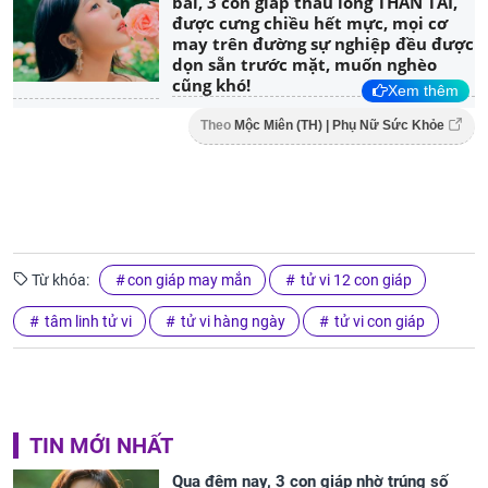
bài, 3 con giáp thấu lòng THẦN TÀI,
được cưng chiều hết mực, mọi cơ
may trên đường sự nghiệp đều được
dọn sẵn trước mặt, muốn nghèo
cũng khó!
Xem thêm
Theo
Mộc Miên (TH) | Phụ Nữ Sức Khỏe
Từ khóa:
con giáp may mắn
tử vi 12 con giáp
tâm linh tử vi
tử vi hàng ngày
tử vi con giáp
TIN MỚI NHẤT
Qua đêm nay, 3 con giáp nhờ trúng số