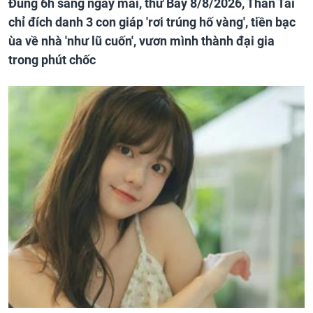
Đúng 6h sáng ngày mai, thứ Bảy 8/8/2026, Thần Tài
chỉ đích danh 3 con giáp 'rơi trúng hố vàng', tiền bạc
ùa về nhà 'như lũ cuốn', vươn mình thành đại gia
trong phút chốc