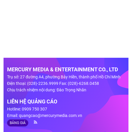
MERCURY MEDIA & ENTERTAINMENT CO., LTD
Trụ sở: 27 đường A4, phường Bảy Hiền, thành phố Hồ Chí Minh
Điện thoại: (028)-2236.9999 Fax: (028)-6268.0458
Chịu trách nhiệm nội dung: Đào Trọng Nhân
LIÊN HỆ QUẢNG CÁO
Hotline: 0909 750 307
Email:
quangcao@mercurymedia.com.vn
BẢNG GIÁ