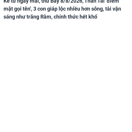
Kể từ ngày mai, thứ Bảy 8/8/2026, Thần Tài 'điểm
mặt gọi tên', 3 con giáp lộc nhiều hơn sông, tài vận
sáng như trăng Rằm, chính thức hết khổ