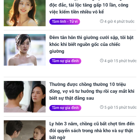
độc đắc, tài lộc tăng gấp 10 lần, công
việc kiếm tiền nhiều vô kể
4 giờ 4 phút trước
Tâm linh - Tử vi
Đêm tân hôn thì giường cưới sập, tôi bật
khóc khi biết nguồn gốc của chiếc
giường
4 giờ 15 phút trước
Tâm sự gia đình
Thường được chồng thường 10 triệu
đồng, vợ vô tư hưởng thụ rồi cay mắt khi
biết sự thật đằng sau
5 giờ 15 phút trước
Tâm sự gia đình
Ly hôn 3 năm, chồng cũ bất chợt tìm đến
đòi quyển sách trong nhà kho và sự thật
bất ngờ