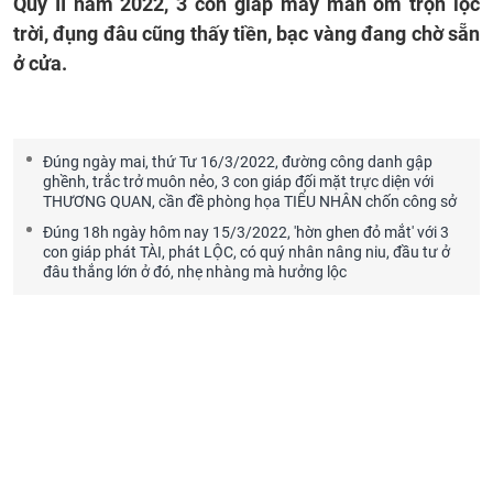
Quý II năm 2022, 3 con giáp may mắn ôm trọn lộc
trời, đụng đâu cũng thấy tiền, bạc vàng đang chờ sẵn
ở cửa.
Đúng ngày mai, thứ Tư 16/3/2022, đường công danh gập
ghềnh, trắc trở muôn nẻo, 3 con giáp đối mặt trực diện với
THƯƠNG QUAN, cần đề phòng họa TIỂU NHÂN chốn công sở
Đúng 18h ngày hôm nay 15/3/2022, 'hờn ghen đỏ mắt' với 3
con giáp phát TÀI, phát LỘC, có quý nhân nâng niu, đầu tư ở
đâu thắng lớn ở đó, nhẹ nhàng mà hưởng lộc