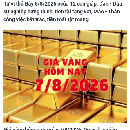
Tử vi thứ Bảy 8/8/2026 ocủa 12 con giáp: Dần - Dậu
sự nghiệp hưng thịnh, tiền tài tăng vọt, Mão - Thân
công việc bất trắc, tiền mất tật mang
Giá vàng hôm nay, ngày 7/8/2026: Quay đầu giảm