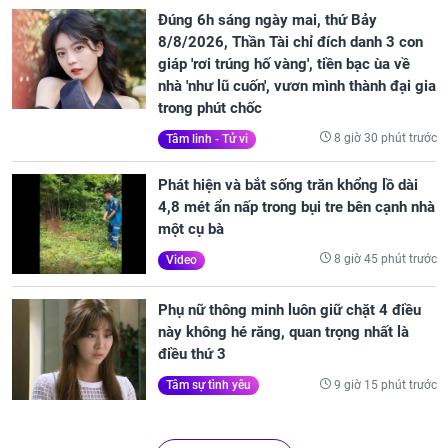
Đúng 6h sáng ngày mai, thứ Bảy
8/8/2026, Thần Tài chỉ đích danh 3 con
giáp 'rơi trúng hố vàng', tiền bạc ùa về
nhà 'như lũ cuốn', vươn mình thành đại gia
trong phút chốc
8 giờ 30 phút trước
Tâm linh - Tử vi
Phát hiện và bắt sống trăn khổng lồ dài
4,8 mét ẩn nấp trong bụi tre bên cạnh nhà
một cụ bà
8 giờ 45 phút trước
Video
Phụ nữ thông minh luôn giữ chặt 4 điều
này không hé răng, quan trọng nhất là
điều thứ 3
9 giờ 15 phút trước
Tâm sự tình yêu