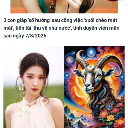
3 con giáp 'số hưởng' sau công việc 'xuôi chèo mát
mái', tiền tài 'thu về như nước', tình duyên viên mãn
sau ngày 7/8/2026