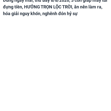
Đúng ngày mai, thứ Bảy 8/8/2026, 3 con giáp may túi
đựng tiền, HƯỞNG TRỌN LỘC TRỜI, ăn nên làm ra,
hóa giải nguy khốn, nghênh đón hỷ sự