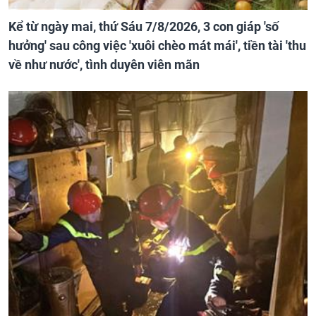
Kể từ ngày mai, thứ Sáu 7/8/2026, 3 con giáp 'số
hưởng' sau công việc 'xuôi chèo mát mái', tiền tài 'thu
về như nước', tình duyên viên mãn