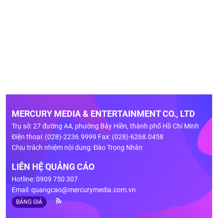
MERCURY MEDIA & ENTERTAINMENT CO., LTD
Trụ sở: 27 đường A4, phường Bảy Hiền, thành phố Hồ Chí Minh
Điện thoại: (028)-2236.9999 Fax: (028)-6268.0458
Chịu trách nhiệm nội dung: Đào Trọng Nhân
LIÊN HỆ QUẢNG CÁO
Hotline: 0909 750 307
Email:
quangcao@mercurymedia.com.vn
BẢNG GIÁ