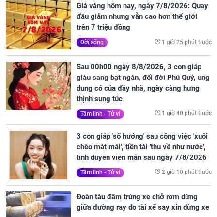
Giá vàng hôm nay, ngày 7/8/2026: Quay
đầu giảm nhưng vẫn cao hơn thế giới
trên 7 triệu đồng
1 giờ 25 phút trước
Đời sống
Sau 00h00 ngày 8/8/2026, 3 con giáp
giàu sang bạt ngàn, đổi đời Phú Quý, ung
dung có của đầy nhà, ngày càng hưng
thịnh sung túc
1 giờ 40 phút trước
Tâm linh - Tử vi
3 con giáp 'số hưởng' sau công việc 'xuôi
chèo mát mái', tiền tài 'thu về như nước',
tình duyên viên mãn sau ngày 7/8/2026
2 giờ 10 phút trước
Tâm linh - Tử vi
Đoàn tàu đâm trúng xe chở rơm dừng
giữa đường ray do tài xế say xỉn dừng xe