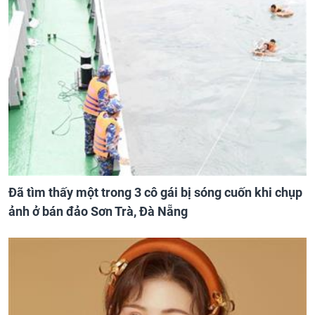
Đã tìm thấy một trong 3 cô gái bị sóng cuốn khi chụp
ảnh ở bán đảo Sơn Trà, Đà Nẵng