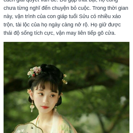
chưa từng nghĩ đến chuyện bỏ cuộc. Trong thời gian
này, vận trình của con giáp tuổi Sửu có nhiều xáo
trộn, tài lộc của họ ngày càng nở rộ. Họ giữ được
thái độ sống tích cực, vận may liên tiếp gõ cửa.