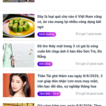
Đây là loại quả chợ nào ở Việt Nam cũng
có, ăn vào mang lại nhiều công dụng bất
ngờ
4 giờ 7 phút trước
Dinh dưỡng
Đã tìm thấy một trong 3 cô gái bị sóng
cuốn khi chụp ảnh ở bán đảo Sơn Trà, Đà
Nẵng
4 giờ 37 phút trước
Đời sống
Thần Tài ghé thăm sau ngày 8/8/2026, 3
con giáp đón nhận 'cơn mưa may mắn',
tiền bạc dồi dào, sự nghiệp thăng hoa
4 giờ 54 phút trước
Tâm linh - Tử vi
Giá vàng hôm nay, ngày 9/8/2026: Tăng