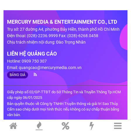
MERCURY MEDIA & ENTERTAINMENT CO., LTD
Trụ sở: 27 đường A4, phường Bảy Hiền, thành phố Hồ Chí Minh
Điện thoại: (028)-2236.9999 Fax: (028)-6268.0458
Chịu trách nhiệm nội dung: Đào Trọng Nhân
LIÊN HỆ QUẢNG CÁO
Hotline: 0909 750 307
Email:
quangcao@mercurymedia.com.vn
BẢNG GIÁ
Giấy phép số 02/GP-TTĐT do Sở Thông Tin và Truyền Thông Tp.HCM
cấp ngày 06/01/2025
Bản quyền thuộc về Công ty TNHH Truyền thông và giải trí Sao Thủy.
Cấm sao chép dưới mọi hình thức nếu không có sự chấp thuận bằng
văn bản.