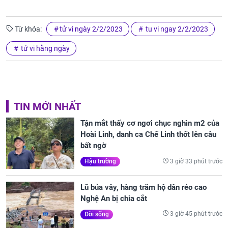
Từ khóa:
tử vi ngày 2/2/2023
tu vi ngay 2/2/2023
tử vi hằng ngày
TIN MỚI NHẤT
Tận mắt thấy cơ ngơi chục nghìn m2 của
Hoài Linh, danh ca Chế Linh thốt lên câu
bất ngờ
3 giờ 33 phút trước
Hậu trường
Lũ bủa vây, hàng trăm hộ dân rẻo cao
Nghệ An bị chia cắt
3 giờ 45 phút trước
Đời sống