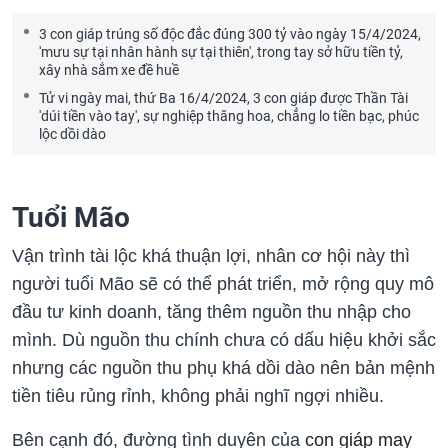
3 con giáp trúng số độc đắc đúng 300 tỷ vào ngày 15/4/2024,
'mưu sự tại nhân hành sự tại thiên', trong tay sở hữu tiền tỷ,
xây nhà sắm xe đề huề
Tử vi ngày mai, thứ Ba 16/4/2024, 3 con giáp được Thần Tài
'dúi tiền vào tay', sự nghiệp thăng hoa, chẳng lo tiền bạc, phúc
lộc dồi dào
Tuổi Mão
Vận trình tài lộc khá thuận lợi, nhân cơ hội này thì
người tuổi Mão sẽ có thể phát triển, mở rộng quy mô
đầu tư kinh doanh, tăng thêm nguồn thu nhập cho
mình. Dù nguồn thu chính chưa có dấu hiệu khởi sắc
nhưng các nguồn thu phụ khá dồi dào nên bản mệnh
tiền tiêu rủng rỉnh, không phải nghĩ ngợi nhiều.
Bên cạnh đó, đường tình duyên của
con giáp may