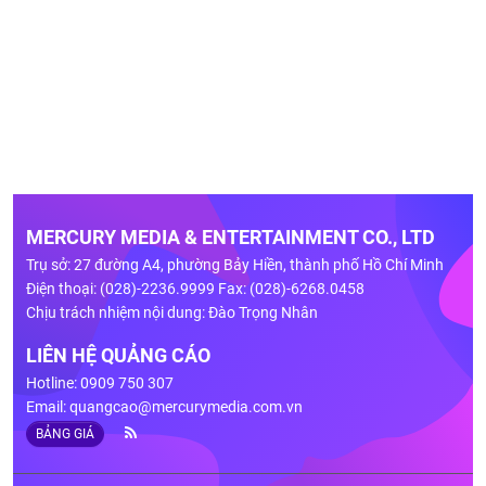
MERCURY MEDIA & ENTERTAINMENT CO., LTD
Trụ sở: 27 đường A4, phường Bảy Hiền, thành phố Hồ Chí Minh
Điện thoại: (028)-2236.9999 Fax: (028)-6268.0458
Chịu trách nhiệm nội dung: Đào Trọng Nhân
LIÊN HỆ QUẢNG CÁO
Hotline: 0909 750 307
Email:
quangcao@mercurymedia.com.vn
BẢNG GIÁ