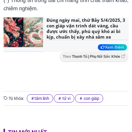
(*) Thông tin trong bài chỉ mang tính chất tham khảo,
chiêm nghiệm.
Đúng ngày mai, thứ Bảy 5/4/2025, 3
con giáp vận trình dát vàng, cầu
được ước thấy, phú quý khó ai bì
kịp, chuẩn bị xây nhà sắm xe
Xem thêm
Theo
Thanh Tú | Phụ Nữ Sức Khỏe
Từ khóa:
tâm linh
tử vi
con giáp