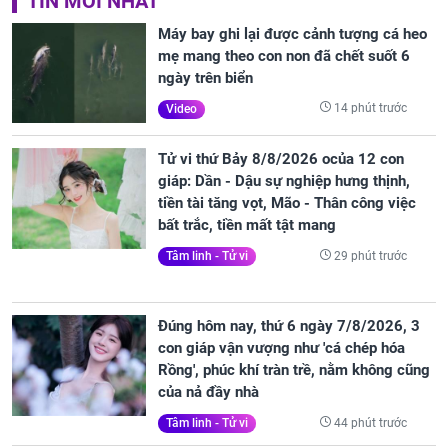
TIN MỚI NHẤT
Máy bay ghi lại được cảnh tượng cá heo
mẹ mang theo con non đã chết suốt 6
ngày trên biển
14 phút trước
Video
Tử vi thứ Bảy 8/8/2026 ocủa 12 con
giáp: Dần - Dậu sự nghiệp hưng thịnh,
tiền tài tăng vọt, Mão - Thân công việc
bất trắc, tiền mất tật mang
29 phút trước
Tâm linh - Tử vi
Đúng hôm nay, thứ 6 ngày 7/8/2026, 3
con giáp vận vượng như 'cá chép hóa
Rồng', phúc khí tràn trề, nằm không cũng
của nả đầy nhà
44 phút trước
Tâm linh - Tử vi