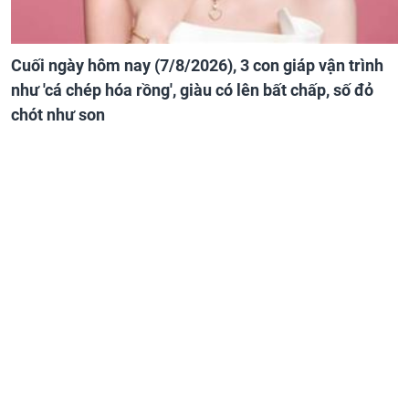
Cuối ngày hôm nay (7/8/2026), 3 con giáp vận trình
như 'cá chép hóa rồng', giàu có lên bất chấp, số đỏ
chót như son