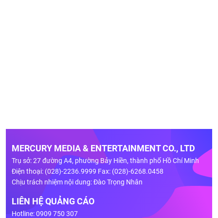
MERCURY MEDIA & ENTERTAINMENT CO., LTD
Trụ sở: 27 đường A4, phường Bảy Hiền, thành phố Hồ Chí Minh
Điện thoại: (028)-2236.9999 Fax: (028)-6268.0458
Chịu trách nhiệm nội dung: Đào Trọng Nhân
LIÊN HỆ QUẢNG CÁO
Hotline: 0909 750 307