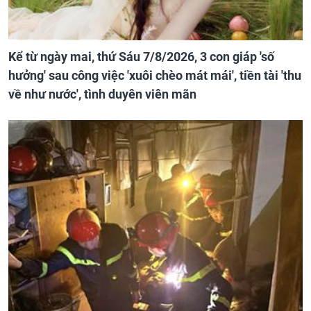
Kể từ ngày mai, thứ Sáu 7/8/2026, 3 con giáp 'số
hưởng' sau công việc 'xuôi chèo mát mái', tiền tài 'thu
về như nước', tình duyên viên mãn