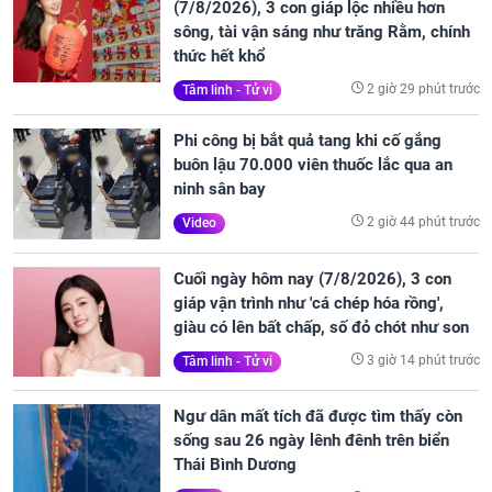
(7/8/2026), 3 con giáp lộc nhiều hơn
sông, tài vận sáng như trăng Rằm, chính
thức hết khổ
2 giờ 29 phút trước
Tâm linh - Tử vi
Phi công bị bắt quả tang khi cố gắng
buôn lậu 70.000 viên thuốc lắc qua an
ninh sân bay
2 giờ 44 phút trước
Video
Cuối ngày hôm nay (7/8/2026), 3 con
giáp vận trình như 'cá chép hóa rồng',
giàu có lên bất chấp, số đỏ chót như son
3 giờ 14 phút trước
Tâm linh - Tử vi
Ngư dân mất tích đã được tìm thấy còn
sống sau 26 ngày lênh đênh trên biển
Thái Bình Dương