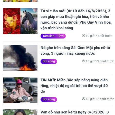
Tử vi tuần mới (từ 10 đến 16/8/2026), 3
con giáp mưa thuận gió hòa, tiền về như
nước, bạc vàng dư dả, Phú Quý Vinh Hoa,
vận trình khai sáng
10 giờ 7 phút trước
Tâm linh - Tử vi
Nổ ghe trên sông Sài Gòn: Một phụ nữ tử
vong, 3 người nhảy xuống nước
10 giờ 13 phút trước
Đời sống
TIN MỚI: Miền Bắc sắp nắng nóng diện
rộng, nhiệt độ ngoài trời có thể vượt 40
độ
10 giờ 17 phút trước
Đời sống
Vận đỏ như son kể từ ngày 8/8/2026, 3