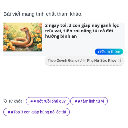
Bài viết mang tính chất tham khảo.
2 ngày tới, 3 con giáp này gánh lộc
trĩu vai, tiền rơi nặng túi cả đời
hưởng bình an
Xem thêm
Theo
Quỳnh Giang (t/h) | Phụ Nữ Sức Khỏe
Từ khóa:
# nốt ruồi phú quý
# tâm linh tử vi
#Top 3 con giáp bùng nổ lộc tài