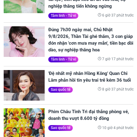
nghiệp thăng tiến không ngừng
6 giờ 37 phút trước
Tâm linh - Tử vi
Đúng 7h30 ngày mai, Chủ Nhật
9/8/2026, Thần Tài ghé thăm, 3 con giáp
đón nhận 'cơn mưa may mắn', tiền bạc dồi
dào, sự nghiệp thăng hoa
7 giờ 17 phút trước
Tâm linh - Tử vi
'Đệ nhất mỹ nhân Hồng Kông' Quan Chi
Lâm phản hồi tin yêu trai trẻ kém 36 tuổi
8 giờ 37 phút trước
Sao quốc tế
Phim Châu Tinh Trì đại thắng phòng vé,
doanh thu vượt 8.600 tỷ đồng
10 giờ 4 phút trước
Sao quốc tế