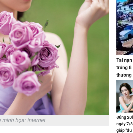
Tai nạn
trúng 8
thương
Đúng 20h
 minh họa: Internet
ngày 7/8
giáp "đu