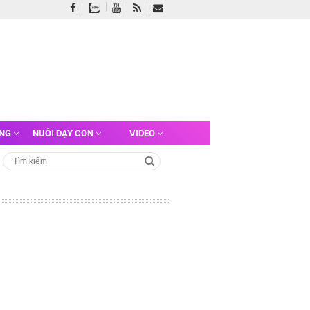
ỠNG
NUÔI DẠY CON
VIDEO