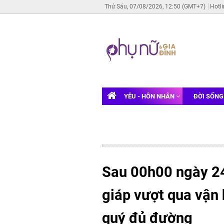
Thứ Sáu, 07/08/2026, 12:50 (GMT+7)
Hotl
YÊU - HÔN NHÂN
ĐỜI SỐN
Sau 00h00 ngày 2
giáp vượt qua vận 
quý đủ đường