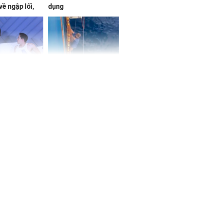
về ngập lối,
dụng
ấm no, tình
n mãn
n vợ giấu
Ngư dân mất tích đã
ừng có chồng,
được tìm thấy còn
ly hôn nhưng
sống sau 26 ngày lênh
khi nghe mẹ
đênh trên biển Thái
g câu này
Bình Dương
iệt lên tiếng
ồn thay tim,
hứng minh sức