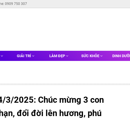
ine: 0909 750 307
G
GIẢI TRÍ
LÀM ĐẸP
SỨC KHỎE
DINH DƯ
4/3/2025: Chúc mừng 3 con
hạn, đổi đời lên hương, phú