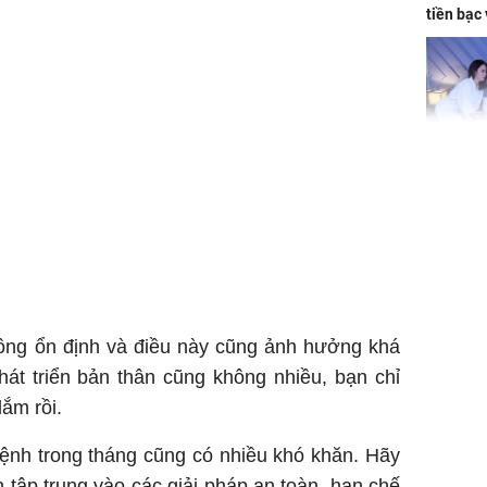
tiền bạc 
đón lộc 
tiền viê
Phát hiệ
chuyện t
tôi đòi 
sững sờ 
tôi buôn
hông ổn định và điều này cũng ảnh hưởng khá
Lý Liên K
hát triển bản thân cũng không nhiều, bạn chỉ
sau tin đ
lắm rồi.
cởi áo c
khỏe
mệnh trong tháng cũng có nhiều khó khăn. Hãy
n tập trung vào các giải pháp an toàn, hạn chế