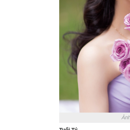
Ảnh
Tuổi Tý