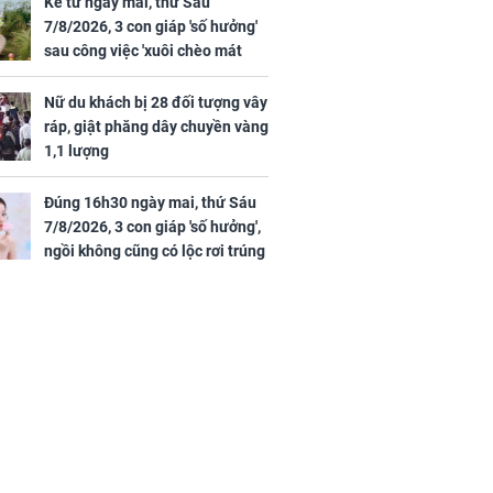
Kể từ ngày mai, thứ Sáu
7/8/2026, 3 con giáp 'số hưởng'
sau công việc 'xuôi chèo mát
mái', tiền tài 'thu về như nước',
tình duyên viên mãn
Nữ du khách bị 28 đối tượng vây
ráp, giật phăng dây chuyền vàng
1,1 lượng
Đúng 16h30 ngày mai, thứ Sáu
7/8/2026, 3 con giáp 'số hưởng',
ngồi không cũng có lộc rơi trúng
đầu, vừa tránh được họa vừa có
tiền vàng