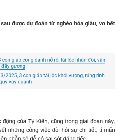
i sau được dự đoán từ nghèo hóa giàu, vơ hết
 con giáp công danh nở rộ, tài lộc nhân đôi, vận
ng đầy gương
3/2025, 3 con giáp tài lộc khởi vượng, rủng rỉnh
ú quý vây quanh
c động của Tỷ Kiên, cũng trong giai đoạn này,
yết những công việc đòi hỏi sự chi tiết, tỉ mẩn
ên nhẫn sẽ dễ có sai sót đáng tiếc.