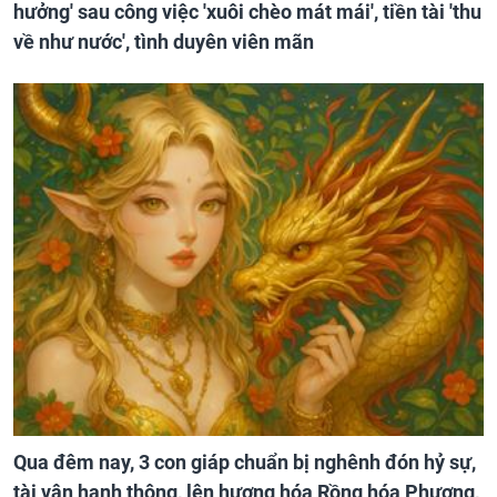
hưởng' sau công việc 'xuôi chèo mát mái', tiền tài 'thu
về như nước', tình duyên viên mãn
Qua đêm nay, 3 con giáp chuẩn bị nghênh đón hỷ sự,
tài vận hanh thông, lên hương hóa Rồng hóa Phượng,