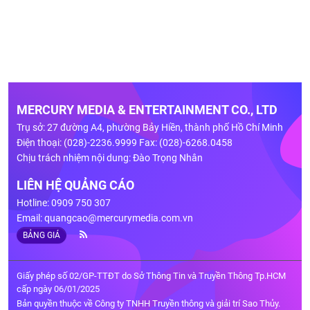
MERCURY MEDIA & ENTERTAINMENT CO., LTD
Trụ sở: 27 đường A4, phường Bảy Hiền, thành phố Hồ Chí Minh
Điện thoại: (028)-2236.9999 Fax: (028)-6268.0458
Chịu trách nhiệm nội dung: Đào Trọng Nhân
LIÊN HỆ QUẢNG CÁO
Hotline: 0909 750 307
Email:
quangcao@mercurymedia.com.vn
BẢNG GIÁ
Giấy phép số 02/GP-TTĐT do Sở Thông Tin và Truyền Thông Tp.HCM
cấp ngày 06/01/2025
Bản quyền thuộc về Công ty TNHH Truyền thông và giải trí Sao Thủy.