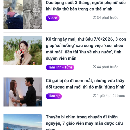
Đau bụng suốt 3 tháng, người phụ nữ sốc
khi thấy thứ bên trong cơ thể mình
34 phút trước
Video
Kể từ ngày mai, thứ Sáu 7/8/2026, 3 con
giáp 'số hưởng' sau công việc 'xuôi chèo
mát mái', tiền tài 'thu về như nước', tình
duyên viên mãn
44 phút trước
Tâm linh - Tử vi
Cô gái bị ép đi xem mắt, nhưng vừa thấy
đối tượng mai mối thì đỏ mặt ‘đứng hình’
1 giờ 4 phút trước
Tâm sự
Thuyền bị chìm trong chuyến đi thiện
nguyện, 7 giáo viên may mắn được cứu
sống