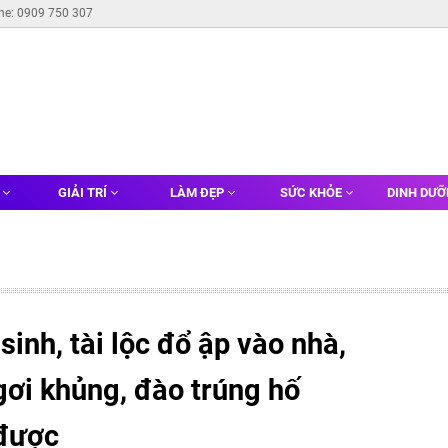
ine: 0909 750 307
G
GIẢI TRÍ
LÀM ĐẸP
SỨC KHỎE
DINH DƯ
inh, tài lộc đổ ập vào nhà,
gơi khủng, đào trúng hố
 được