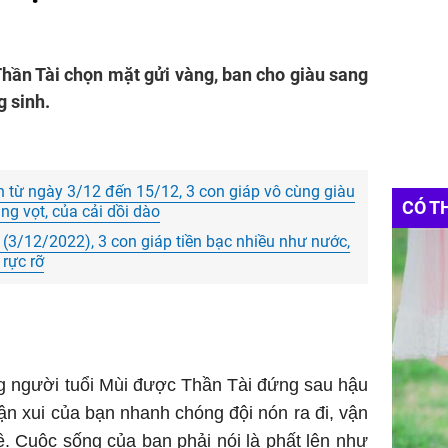
Thần Tài chọn mặt gửi vàng, ban cho giàu sang
 sinh.
ần từ ngày 3/12 đến 15/12, 3 con giáp vô cùng giàu
CÓ T
ng vọt, của cải dồi dào
 (3/12/2022), 3 con giáp tiền bạc nhiều như nước,
 rực rỡ
g người tuổi Mùi được Thần Tài đứng sau hậu
Vận xui của bạn nhanh chóng đội nón ra đi, vận
về. Cuộc sống của bạn phải nói là phất lên như