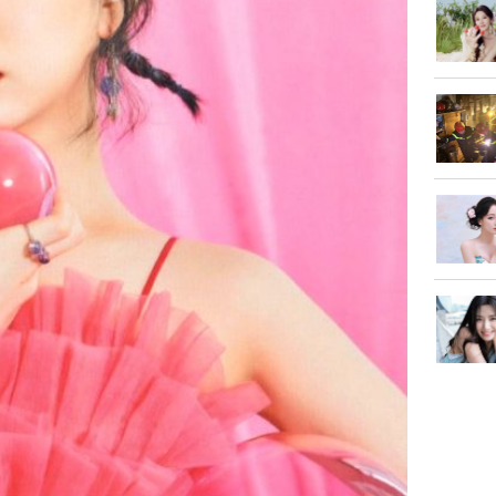
sau tin đ
cởi áo c
khỏe
Vì sao T
không đ
Châu Tin
Nhiệt Ba
phim?