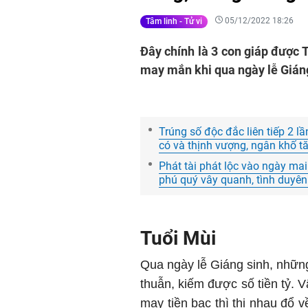
05/12/2022 18:26
Tâm linh - Tử vi
Đây chính là 3 con giáp được 
may mắn khi qua ngày lễ Giáng
Trúng số độc đắc liên tiếp 2 l
có và thịnh vượng, ngân khố tă
Phát tài phát lộc vào ngày mai
phú quý vây quanh, tình duyên
Tuổi Mùi
Qua ngày lễ Giáng sinh, nhữn
thuẫn, kiếm được số tiền tỷ. 
may tiền bạc thì thi nhau đổ 