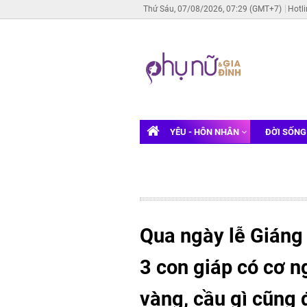
Thứ Sáu, 07/08/2026, 07:29 (GMT+7)
Hotl
YÊU - HÔN NHÂN
ĐỜI SỐN
Qua ngày lễ Giáng s
3 con giáp có cơ n
vàng, cầu gì cũng