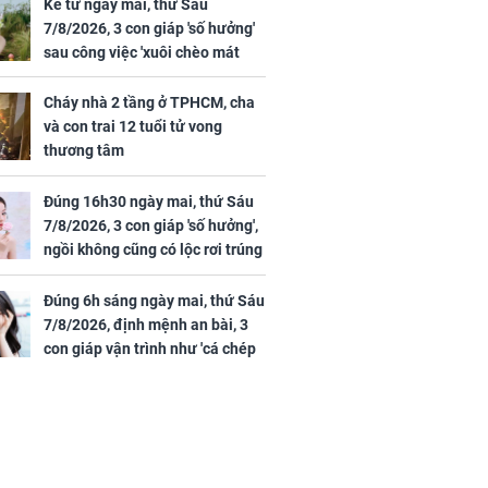
ồn thay tim,
mắt, nhưng vừa thấy
Kể từ ngày mai, thứ Sáu
hứng minh sức
đối tượng mai mối thì
7/8/2026, 3 con giáp 'số hưởng'
đỏ mặt ‘đứng hình’
sau công việc 'xuôi chèo mát
mái', tiền tài 'thu về như nước',
tình duyên viên mãn
Cháy nhà 2 tầng ở TPHCM, cha
và con trai 12 tuổi tử vong
thương tâm
rương Tiểu Phỉ
Đúng 16h30 ngày mai, thứ Sáu
ồng hành cùng
7/8/2026, 3 con giáp 'số hưởng',
h Trì, Địch Lệ
ngồi không cũng có lộc rơi trúng
 quảng bá
đầu, vừa tránh được họa vừa có
tiền vàng
Đúng 6h sáng ngày mai, thứ Sáu
7/8/2026, định mệnh an bài, 3
con giáp vận trình như 'cá chép
hóa rồng', giàu có lên bất chấp,
số đỏ chót như son