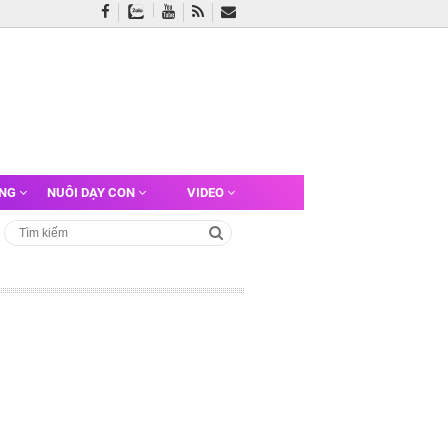
ỠNG
NUÔI DẠY CON
VIDEO