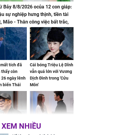
hứ Bảy 8/8/2026 ocủa 12 con giáp:
ậu sự nghiệp hưng thịnh, tiền tài
t, Mão - Thân công việc bất trắc,
t tật mang
mất tích đã
Cái bóng Triệu Lệ Dĩnh
 thấy còn
vẫn quá lớn với Vương
 26 ngày lênh
Dịch Đình trong 'Cửu
n biển Thái
Môn'
ơng
 XEM NHIỀU
iệt lên tiếng
Cô gái bị ép đi xem