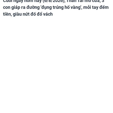
Cuối ngày hôm nay (6/8/2026), Thần Tài mở cửa, 3
con giáp ra đường 'đụng trúng hố vàng', mỏi tay đếm
tiền, giàu nứt đố đổ vách