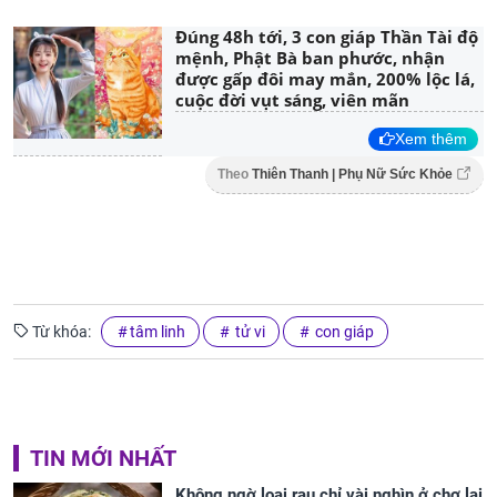
Đúng 48h tới, 3 con giáp Thần Tài độ
mệnh, Phật Bà ban phước, nhận
được gấp đôi may mắn, 200% lộc lá,
cuộc đời vụt sáng, viên mãn
Xem thêm
Theo
Thiên Thanh | Phụ Nữ Sức Khỏe
Từ khóa:
tâm linh
tử vi
con giáp
TIN MỚI NHẤT
Không ngờ loại rau chỉ vài nghìn ở chợ lại