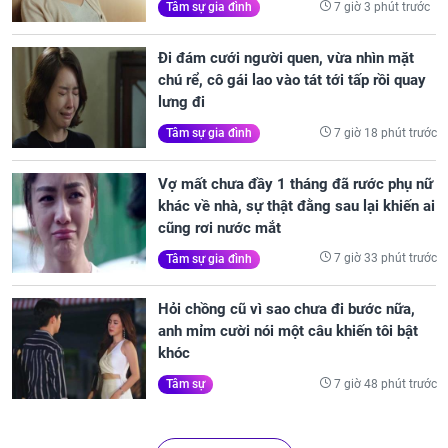
7 giờ 3 phút trước
Tâm sự gia đình
Đi đám cưới người quen, vừa nhìn mặt
chú rể, cô gái lao vào tát tới tấp rồi quay
lưng đi
7 giờ 18 phút trước
Tâm sự gia đình
Vợ mất chưa đầy 1 tháng đã rước phụ nữ
khác về nhà, sự thật đằng sau lại khiến ai
cũng rơi nước mắt
7 giờ 33 phút trước
Tâm sự gia đình
Hỏi chồng cũ vì sao chưa đi bước nữa,
anh mỉm cười nói một câu khiến tôi bật
khóc
7 giờ 48 phút trước
Tâm sự