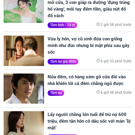
mở cửa, 3 con giáp ra đường 'đụng trúng
hố vàng', mỏi tay đếm tiền, giàu nứt đố
đổ vách
2 giờ 58 phút trước
Tâm linh - Tử vi
Vừa ly hôn, vợ cũ sinh đứa con giống
mình như đúc nhưng bí mật phía sau gây
sốc
6 giờ 33 phút trước
Tâm sự gia đình
Nửa đêm, cô hàng xóm gõ cửa đòi vào
nhà khiến tôi cả đêm chẳng ngủ được
6 giờ 48 phút trước
Tâm sự
Lấy người chồng lớn tuổi để trừ nợ 600
triệu, đêm tân hôn cô dâu sốc với màn ‘lộ
mặt’