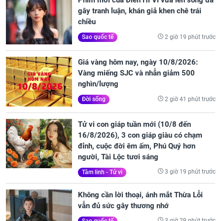
Phim mới của Điền Hi Vi vừa lên sóng đã
gây tranh luận, khán giả khen chê trái
chiều
2 giờ 19 phút trước
Sao quốc tế
Giá vàng hôm nay, ngày 10/8/2026:
Vàng miếng SJC và nhẫn giảm 500
nghìn/lượng
2 giờ 41 phút trước
Đời sống
Tử vi con giáp tuần mới (10/8 đến
16/8/2026), 3 con giáp giàu có chạm
đỉnh, cuộc đời êm ấm, Phú Quý hơn
người, Tài Lộc tươi sáng
3 giờ 19 phút trước
Tâm linh - Tử vi
Không cần lời thoại, ánh mắt Thừa Lỗi
vẫn đủ sức gây thương nhớ
3 giờ 29 phút trước
Sao quốc tế