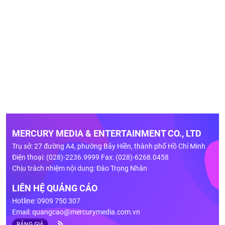
MERCURY MEDIA & ENTERTAINMENT CO., LTD
Trụ sở: 27 đường A4, phường Bảy Hiền, thành phố Hồ Chí Minh
Điện thoại: (028)-2236.9999 Fax: (028)-6268.0458
Chịu trách nhiệm nội dung: Đào Trọng Nhân
LIÊN HỆ QUẢNG CÁO
Hotline: 0909 750 307
Email:
quangcao@mercurymedia.com.vn
BẢNG GIÁ