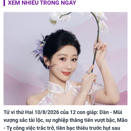
XEM NHIỀU TRONG NGÀY
Tử vi thứ Hai 10/8/2026 của 12 con giáp: Dần - Mùi
vượng sắc tài lộc, sự nghiệp thăng tiến vượt bậc, Mão
- Tỵ công việc trắc trở, tiền bạc thiếu trước hụt sau