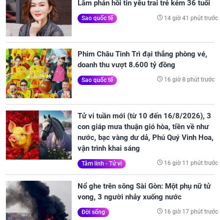
Lâm phản hồi tin yêu trai trẻ kém 36 tuổi
14 giờ 41 phút trước
Sao quốc tế
Phim Châu Tinh Trì đại thắng phòng vé,
doanh thu vượt 8.600 tỷ đồng
16 giờ 8 phút trước
Sao quốc tế
Tử vi tuần mới (từ 10 đến 16/8/2026), 3
con giáp mưa thuận gió hòa, tiền về như
nước, bạc vàng dư dả, Phú Quý Vinh Hoa,
vận trình khai sáng
16 giờ 11 phút trước
Tâm linh - Tử vi
Nổ ghe trên sông Sài Gòn: Một phụ nữ tử
vong, 3 người nhảy xuống nước
16 giờ 17 phút trước
Đời sống