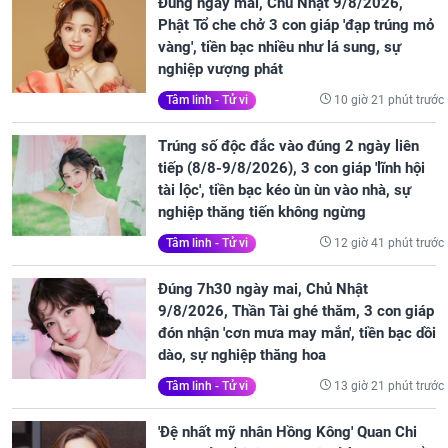
Đúng ngày mai, Chủ Nhật 9/8/2026,
Phật Tổ che chở 3 con giáp 'đạp trúng mỏ
vàng', tiền bạc nhiều như lá sung, sự
nghiệp vượng phát
10 giờ 21 phút trước
Tâm linh - Tử vi
Trúng số độc đắc vào đúng 2 ngày liên
tiếp (8/8-9/8/2026), 3 con giáp 'lĩnh hội
tài lộc', tiền bạc kéo ùn ùn vào nhà, sự
nghiệp thăng tiến không ngừng
12 giờ 41 phút trước
Tâm linh - Tử vi
Đúng 7h30 ngày mai, Chủ Nhật
9/8/2026, Thần Tài ghé thăm, 3 con giáp
đón nhận 'cơn mưa may mắn', tiền bạc dồi
dào, sự nghiệp thăng hoa
13 giờ 21 phút trước
Tâm linh - Tử vi
'Đệ nhất mỹ nhân Hồng Kông' Quan Chi