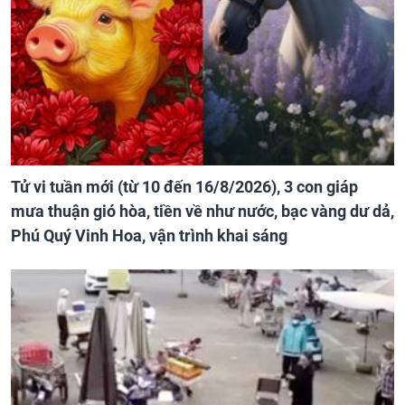
Tử vi tuần mới (từ 10 đến 16/8/2026), 3 con giáp
mưa thuận gió hòa, tiền về như nước, bạc vàng dư dả,
Phú Quý Vinh Hoa, vận trình khai sáng