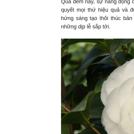
Qua đêm nay, sự năng động cù
quyết mọi thứ hiệu quả và đ
hứng sáng tạo thôi thúc bả
những dịp lễ sắp tới.