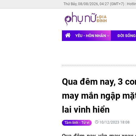
Thứ Bảy, 08/08/2026, 04:27 (GMT+7)
Hotli
YÊU - HÔN NHÂN
ĐỜI SỐN
Qua đêm nay, 3 con
may mắn ngập mặt,
lai vinh hiển
10/12/2023 18:08
Tâm linh - Tử vi
Qua đêm nay, vận may xoay 