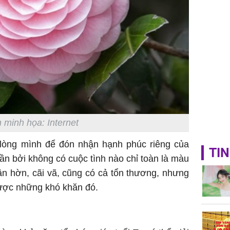
sung túc
 minh họa: Internet
lòng mình để đón nhận hạnh phúc riêng của
TIN
hần bởi không có cuộc tình nào chỉ toàn là màu
ận hờn, cãi vã, cũng có cả tổn thương, nhưng
được những khó khăn đó.