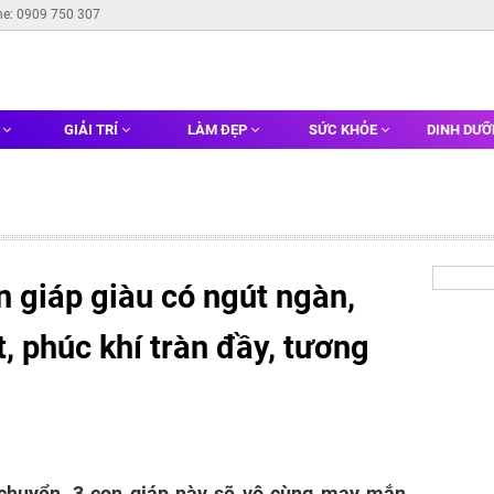
ne: 0909 750 307
G
GIẢI TRÍ
LÀM ĐẸP
SỨC KHỎE
DINH DƯ
 giáp giàu có ngút ngàn,
 phúc khí tràn đầy, tương
chuyển, 3 con giáp này sẽ vô cùng may mắn