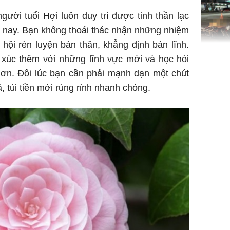
ười tuổi Hợi luôn duy trì được tinh thần lạc
m nay. Bạn không thoái thác nhận những nhiệm
 hội rèn luyện bản thân, khẳng định bản lĩnh.
TP.HCM:
p xúc thêm với những lĩnh vực mới và học hỏi
tử vong 
hơn. Đôi lúc bạn cần phải mạnh dạn một chút
làm về t
, túi tiền mới rủng rỉnh nhanh chóng.
nghiệp 
Sau 00h
8/8/2026
giàu san
đổi đời 
dung có 
ngày càn