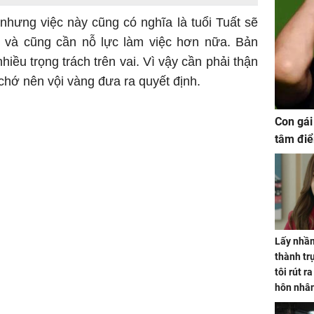
i nhưng việc này cũng có nghĩa là tuổi Tuất sẽ
 và cũng cần nỗ lực làm việc hơn nữa. Bản
iều trọng trách trên vai. Vì vậy cần phải thận
, chớ nên vội vàng đưa ra quyết định.
Con gái
tâm điể
Lấy nhầm
thành trụ
tôi rút r
hôn nhâ