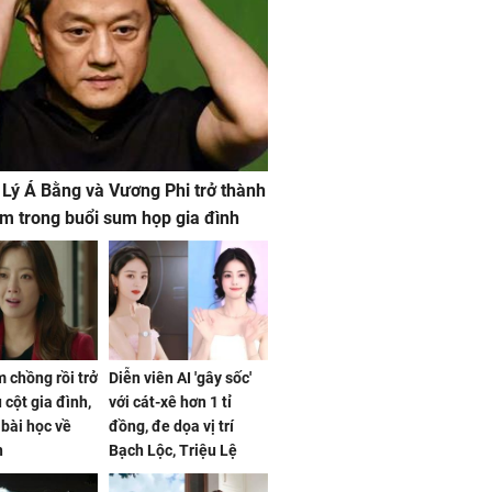
 Lý Á Bằng và Vương Phi trở thành
m trong buổi sum họp gia đình
 chồng rồi trở
Diễn viên AI 'gây sốc'
 cột gia đình,
với cát-xê hơn 1 tỉ
a bài học về
đồng, đe dọa vị trí
n
Bạch Lộc, Triệu Lệ
Dĩnh