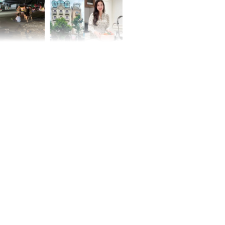
 Nữ công nhân
Đỗ Mỹ Linh hé lộ góc
trên đường đi
bếp chill của nhà mới -
rong khu công
cạnh biệt thự bầu Hiển
Sóng Thần
00 ngày
, 3 con giáp
g bạt ngàn,
Phú Quý, ung
của đầy nhà,
g hưng thịnh