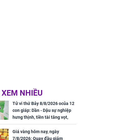
 XEM NHIỀU
Tử vi thứ Bảy 8/8/2026 ocủa 12
con giáp: Dần - Dậu sự nghiệp
hưng thịnh, tiền tài tăng vọt,
Mão - Thân công việc bất trắc,
tiền mất tật mang
Giá vàng hôm nay, ngày
7/8/2026: Quay đầu giảm