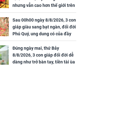
nhưng vẫn cao hơn thế giới trên
7 triệu đồng
Sau 00h00 ngày 8/8/2026, 3 con
giáp giàu sang bạt ngàn, đổi đời
Phú Quý, ung dung có của đầy
nhà, ngày càng hưng thịnh sung
túc
Đúng ngày mai, thứ Bảy
8/8/2026, 3 con giáp đổi đời dễ
dàng như trở bàn tay, tiền tài ùa
tới, ngồi không lộc cũng đến,
phú quý theo tới già