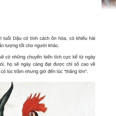
hạ
'Đệ nhất
Kông' Q
phản hồi 
 tuổi Dậu có tính cách ôn hòa, có khiếu hài
trẻ kém 
 ấn tượng tốt cho người khác.
sẽ có những chuyển biến tích cực kể từ ngày
nói, họ sẽ ngày càng đạt được chỉ số cao về
Phim Châ
 có lúc trầm nhưng giờ đến lúc "thăng lớn".
đại thắn
doanh th
tỷ đồng