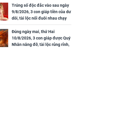
nghiệp vượng phát
Trúng số độc đắc vào sau ngày
9/8/2026, 3 con giáp tiền của dư
dôi, tài lộc nối đuôi nhau chạy
vào nhà, sự nghiệp phất lên
trông thấy
Đúng ngày mai, thứ Hai
10/8/2026, 3 con giáp được Quý
Nhân nâng đỡ, tài lộc rủng rỉnh,
yên tâm hưởng vinh hoa Phú
Quý