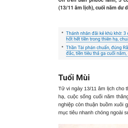
(13/11 âm lịch), cuối năm dư 
Thánh nhân đãi kẻ khù khờ: 3 
hốt hết tiền trong thiên hạ, ch
Thần Tài phán chuẩn, đúng Rằm
đắc, tiền tiêu thả ga cuối nă
Tuổi Mùi
Tử vi ngày 13/11 âm lịch cho th
hạ, cuộc sống cuối năm thăng
nghiệp còn thuận buồm xuôi g
mục tiêu nhanh chóng ngoài s