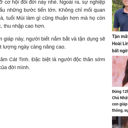
 cơ hội đổi đời này nhé. Ngoài ra, sự nghiệp
dấu những bước tiến lớn. Không chỉ mối quan
oà, tuổi Mùi làm gì cũng thuận hơn mà họ còn
, thu nhập cao hơn.
Tận mắt
on giáp này, người biết nắm bắt và tận dụng sẽ
Hoài Li
t lượng ngày càng nâng cao.
bất ngờ
 âm Cát Tinh. Đặc biệt là người độc thân sớm
của đời mình.
Đúng 12
Chủ Nhật
con giáp
thông, s
'cá chép 
cạn lộc l