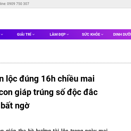
line: 0909 750 307
G
GIẢI TRÍ
LÀM ĐẸP
SỨC KHỎE
DINH DƯ
 lộc đúng 16h chiều mai
 con giáp trúng số độc đắc
 bất ngờ
on giáp tha hồ hưởng tài lộc trong ngày mai