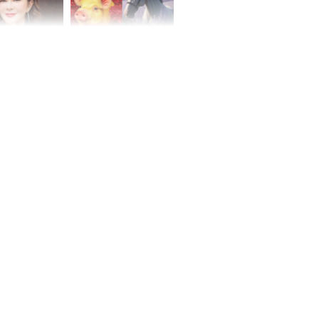
 mỹ nhân Hồng
Tử vi tuần mới (từ 10
uan Chi Lâm
đến 16/8/2026), 3 con
tin yêu trai
giáp mưa thuận gió
36 tuổi
hòa, tiền về như nước,
bạc vàng dư dả, Phú
Quý Vinh Hoa, vận
trình khai sáng
u Tinh Trì
g phòng vé,
u vượt 8.600