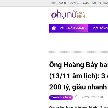
Chủ Nhật, 09/08/2026, 14:45 (GMT+7)
Hot
YÊU - HÔN NHÂN
ĐỜI SỐN
Ông Hoàng Bảy ban
(13/11 âm lịch): 3
200 tỷ, giàu nhanh
05/12/2022 07:28
Tâm linh - Tử vi
Ơn trên ban phước lành, 3 c