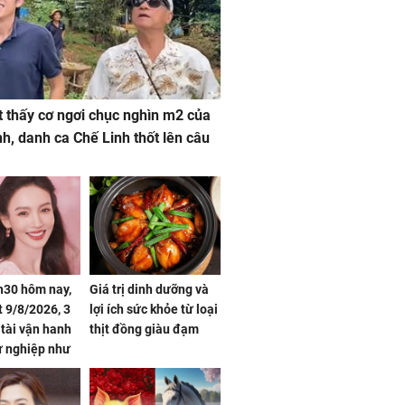
 thấy cơ ngơi chục nghìn m2 của
nh, danh ca Chế Linh thốt lên câu
h30 hôm nay,
Giá trị dinh dưỡng và
 9/8/2026, 3
lợi ích sức khỏe từ loại
 tài vận hanh
thịt đồng giàu đạm
ự nghiệp như
hóa Rồng', vét
á trong thiên