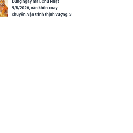
Đúng ngày mai, Chủ Nhật
9/8/2026, càn khôn xoay
chuyển, vận trình thịnh vượng, 3
con giáp nhận phúc khí nhà trời,
tình tiền đỏ như son, vận may
hanh thông