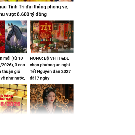
âu Tinh Trì đại thắng phòng vé,
hu vượt 8.600 tỷ đồng
ần mới (từ 10
NÓNG: Bộ VHTT&DL
/2026), 3 con
chọn phương án nghỉ
 thuận gió
Tết Nguyên đán 2027
n về như nước,
dài 7 ngày
 dư dả, Phú
 Hoa, vận
ai sáng
 hôm nay,
'Bách Hoa Sát' vừa kết
/2026: Tăng
thúc, Mạnh Tử Nghĩa