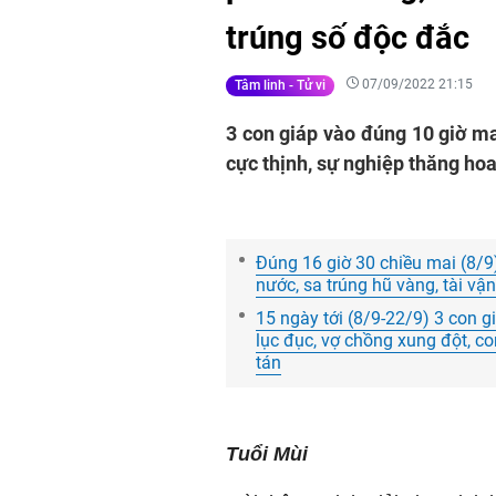
trúng số độc đắc
07/09/2022 21:15
Tâm linh - Tử vi
3 con giáp vào đúng 10 giờ mai
cực thịnh, sự nghiệp thăng hoa,
Đúng 16 giờ 30 chiều mai (8/9
nước, sa trúng hũ vàng, tài vậ
15 ngày tới (8/9-22/9) 3 con g
lục đục, vợ chồng xung đột, co
tán
Tuổi Mùi