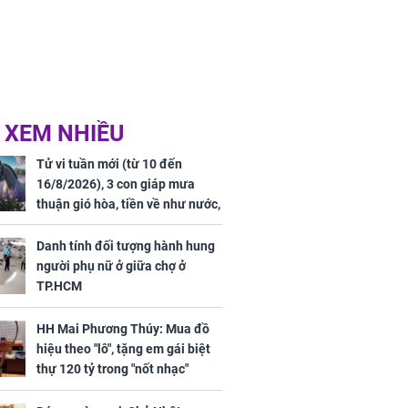
 XEM NHIỀU
Tử vi tuần mới (từ 10 đến
16/8/2026), 3 con giáp mưa
thuận gió hòa, tiền về như nước,
bạc vàng dư dả, Phú Quý Vinh
Hoa, vận trình khai sáng
Danh tính đối tượng hành hung
người phụ nữ ở giữa chợ ở
TP.HCM
HH Mai Phương Thúy: Mua đồ
hiệu theo "lô", tặng em gái biệt
thự 120 tỷ trong "nốt nhạc"