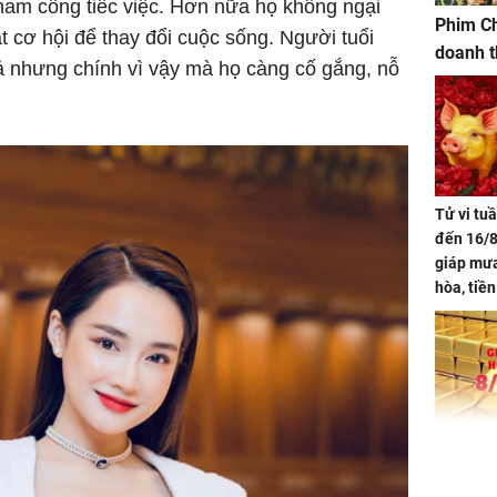
 tham công tiếc việc. Hơn nữa họ không ngại
Phim Ch
t cơ hội để thay đổi cuộc sống. Người tuổi
doanh t
vả nhưng chính vì vậy mà họ càng cố gắng, nỗ
Tử vi tu
đến 16/8
giáp mưa
hòa, tiề
bạc vàng
Quý Vinh
trình kh
Giá vàng
ngày 8/8