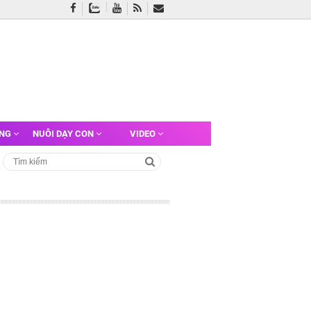
ỠNG
NUÔI DẠY CON
VIDEO