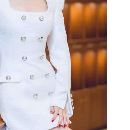
vọt lên 1
đồng/lư
Trong 4 
tháng 6 
giáp vượ
Lộc, Phú
đổi mện
Hoàng, ô
ngơi đồ 