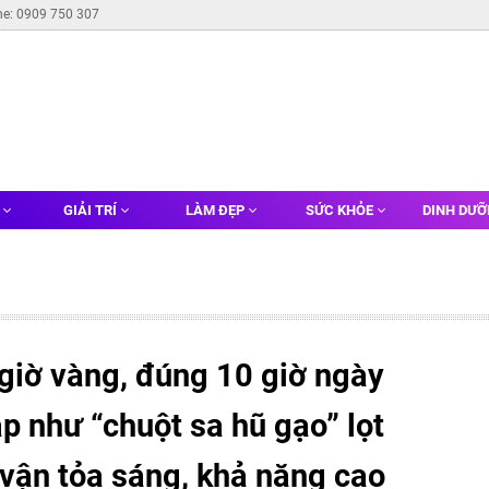
ne: 0909 750 307
G
GIẢI TRÍ
LÀM ĐẸP
SỨC KHỎE
DINH DƯ
iờ vàng, đúng 10 giờ ngày
áp như “chuột sa hũ gạo” lọt
 vận tỏa sáng, khả năng cao