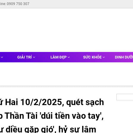
line: 0909 750 307
G
GIẢI TRÍ
LÀM ĐẸP
SỨC KHỎE
DINH DƯ
ứ Hai 10/2/2025, quét sạch
Thần Tài 'dúi tiền vào tay',
ư diều gặp gió', hỷ sự lâm