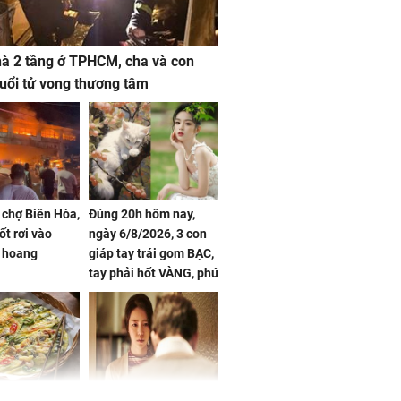
à 2 tầng ở TPHCM, cha và con
 tuổi tử vong thương tâm
 chợ Biên Hòa,
Đúng 20h hôm nay,
ốt rơi vào
ngày 6/8/2026, 3 con
 hoang
giáp tay trái gom BẠC,
tay phải hốt VÀNG, phú
quý ngập nhà, của cải
chất đầy kho