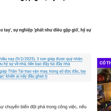
ào tay', sự nghiệp 'phất như diều gặp gió', hỷ sự
iều nay (9/2/2025), 3 con giáp được quý nhân
CÓ T
u hỷ sự về nhà, tiền bạc đầy túi đầy nhà
iáp Thần Tài trao vận may, trúng số độc đắc, tay
 bạc' khiến ai nấy đều ghen tị
ự chuyển biến đột phá trong công việc, nếu