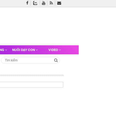
ỠNG
NUÔI DẠY CON
VIDEO