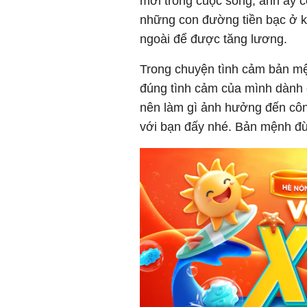
mới trong cuộc sống, anh ấy c
những con đường tiền bạc ở k
ngoài để được tăng lương.
Trong chuyện tình cảm bản mện
đúng tình cảm của mình dành c
nên làm gì ảnh hưởng đến côn
với bạn đấy nhé. Bản mệnh đừ