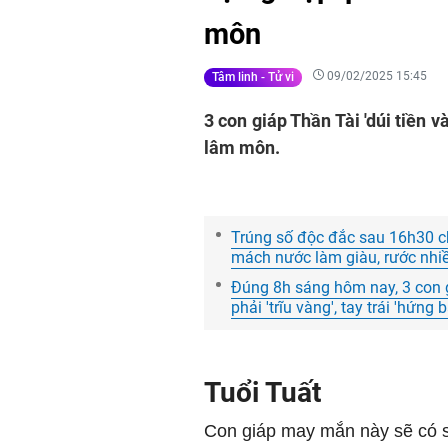
môn
09/02/2025 15:45
Tâm linh - Tử vi
3 con giáp Thần Tài 'dúi tiền v
lâm môn.
Trúng số độc đắc sau 16h30 ch
mách nước làm giàu, rước nhiề
Đúng 8h sáng hôm nay, 3 con g
phải 'trĩu vàng', tay trái 'hứng
Tuổi Tuất
Con giáp may mắn này sẽ có s