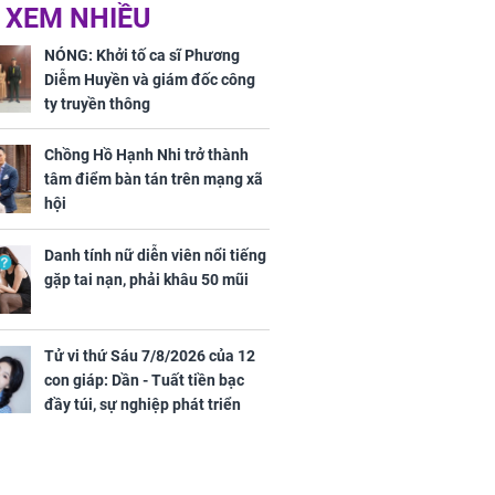
ờ loại rau chỉ
Vừa ly hôn, vợ cũ sinh
 XEM NHIỀU
 ở chợ lại có
đứa con giống mình
ng dụng tốt
như đúc nhưng bí mật
NÓNG: Khởi tố ca sĩ Phương
khỏe
phía sau gây sốc
Diễm Huyền và giám đốc công
ty truyền thông
Chồng Hồ Hạnh Nhi trở thành
tâm điểm bàn tán trên mạng xã
hội
Danh tính nữ diễn viên nổi tiếng
ứ Sáu
gặp tai nạn, phải khâu 50 mũi
 của 12 con
 - Tuất tiền
túi, sự nghiệp
Tử vi thứ Sáu 7/8/2026 của 12
ển hưng thịnh,
con giáp: Dần - Tuất tiền bạc
ân tài lộc ảm
đầy túi, sự nghiệp phát triển
 sự khó thành
hưng thịnh, Mão - Thân tài lộc
 mãn
ảm đạm, mọi sự khó thành công
mỹ mãn