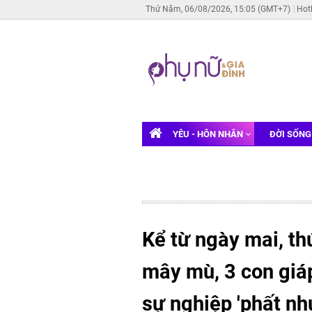
Thứ Năm, 06/08/2026, 15:05 (GMT+7)
Hot
YÊU - HÔN NHÂN
ĐỜI SỐN
Kể từ ngày mai, th
mây mù, 3 con giáp 
sự nghiệp 'phất nh