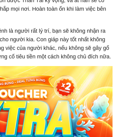
òn được Thần Tài kỳ vọng, và ắt hẳn sẽ có
hắp mọi nơi. Hoàn toàn ổn khi làm việc bên
h là người rất lý trí, bạn sẽ không nhận ra
ho người kia. Con giáp này tốt nhất không
g việc của người khác, nếu không sẽ gây gổ
ng cố tiêu tiền một cách không chủ đích nữa.