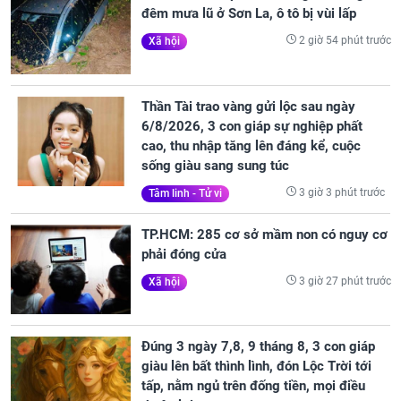
đêm mưa lũ ở Sơn La, ô tô bị vùi lấp
2 giờ 54 phút trước
Xã hội
Thần Tài trao vàng gửi lộc sau ngày
6/8/2026, 3 con giáp sự nghiệp phất
cao, thu nhập tăng lên đáng kể, cuộc
sống giàu sang sung túc
3 giờ 3 phút trước
Tâm linh - Tử vi
TP.HCM: 285 cơ sở mầm non có nguy cơ
phải đóng cửa
3 giờ 27 phút trước
Xã hội
Đúng 3 ngày 7,8, 9 tháng 8, 3 con giáp
giàu lên bất thình lình, đón Lộc Trời tới
tấp, nằm ngủ trên đống tiền, mọi điều