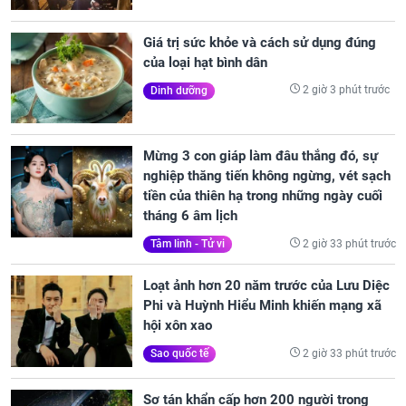
Giá trị sức khỏe và cách sử dụng đúng
của loại hạt bình dân
2 giờ 3 phút trước
Dinh dưỡng
Mừng 3 con giáp làm đâu thắng đó, sự
nghiệp thăng tiến không ngừng, vét sạch
tiền của thiên hạ trong những ngày cuối
tháng 6 âm lịch
2 giờ 33 phút trước
Tâm linh - Tử vi
Loạt ảnh hơn 20 năm trước của Lưu Diệc
Phi và Huỳnh Hiểu Minh khiến mạng xã
hội xôn xao
2 giờ 33 phút trước
Sao quốc tế
Sơ tán khẩn cấp hơn 200 người trong