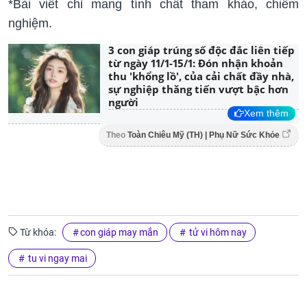
*Bài viết chỉ mang tính chất tham khảo, chiêm
nghiệm.
3 con giáp trúng số độc đắc liên tiếp
từ ngày 11/1-15/1: Đón nhận khoản
thu 'khổng lồ', của cải chất đầy nhà,
sự nghiệp thăng tiến vượt bậc hơn
người
Xem thêm
Theo
Toàn Chiêu Mỹ (TH) | Phụ Nữ Sức Khỏe
Từ khóa:
con giáp may mắn
tử vi hôm nay
tu vi ngay mai