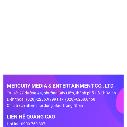
MERCURY MEDIA & ENTERTAINMENT CO., LTD
Trụ sở: 27 đường A4, phường Bảy Hiền, thành phố Hồ Chí Minh
Điện thoại: (028)-2236.9999 Fax: (028)-6268.0458
Chịu trách nhiệm nội dung: Đào Trọng Nhân
LIÊN HỆ QUẢNG CÁO
Hotline: 0909 750 307