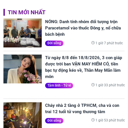
TIN MỚI NHẤT
NÓNG: Danh tính nhóm đối tượng trộn
Paracetamol vào thuốc Đông y, nổ chữa
bách bệnh
1 giờ 7 phút trước
Đời sống
Từ ngày 8/8 đến 18/8/2026, 3 con giáp
được trời ban VẬN MAY HIẾM CÓ, tiền
bạc tự động kéo về, Thần May Mắn lâm
môn
1 giờ 33 phút trước
Tâm linh - Tử vi
Cháy nhà 2 tầng ở TPHCM, cha và con
trai 12 tuổi tử vong thương tâm
1 giờ 53 phút trước
Đời sống