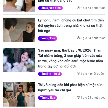
biết sự thật đằng sau
2 giờ 54 phút trước
Tâm sự gia đình
Ly hôn 3 năm, chồng cũ bất chợt tìm đến
đòi quyển sách trong nhà kho và sự thật
bất ngờ
3 giờ 54 phút trước
Tâm sự Eva
Sau ngày mai, thứ Bảy 8/8/2026, Thần
Tài nhắm trúng, 3 con giáp 'tiền vào cửa
trước, vàng vào cửa sau', một bước nắm
trong tay cơ hội đổi đời
4 giờ 4 phút trước
Tâm linh - Tử vi
Tôi vô cùng sốc khi phát hiện bí mật của
người yêu và chị gái
4 giờ 54 phút trước
Tâm sự Eva