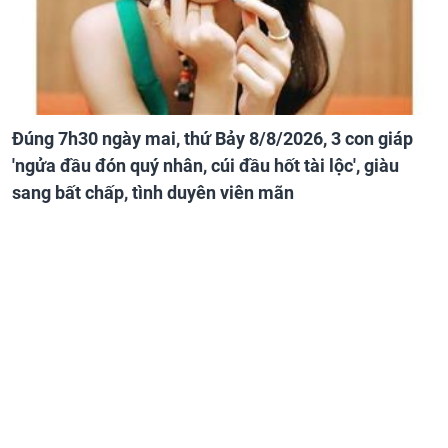
Đúng 7h30 ngày mai, thứ Bảy 8/8/2026, 3 con giáp
'ngửa đầu đón quý nhân, cúi đầu hốt tài lộc', giàu
sang bất chấp, tình duyên viên mãn