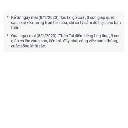
Kể từ ngày mai (8/1/2023), 'lộc tài gõ cửa', 3 con giáp quét
sạch xui xẻo, hứng trọn tiền của, chi cả tỷ sắm đồ hiệu cho bản
thân
Qua ngày mai (8/1/2023), 'Thần Tài điểm tiếng ting ting', 3 con
giáp có lộc vàng son, tiền trải đầy nhà, công việc hanh thông,
cuộc sống khởi sắc