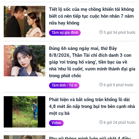
Tiết lộ sốc của mẹ chồng khiến tôi không
biết có nên tiếp tục cuộc hôn nhân 7 năm
nữa hay không
5 giờ 54 phút trước
Tâm sự gia đình
Đúng 6h sáng ngày mai, thứ Bảy
8/8/2026, Thần Tài chỉ đích danh 3 con
giáp 'rơi trúng hố vàng', tiền bạc ùa về
nhà 'như lũ cuốn', vươn mình thành đại gia
trong phút chốc
6 giờ 9 phút trước
Tâm linh - Tử vi
Phát hiện và bắt sống trăn khổng lồ dài
4,8 mét ẩn nấp trong bụi tre bên cạnh nhà
một cụ bà
6 giờ 24 phút trước
Video
Phụ nữ thông minh luôn giữ chặt 4 điều