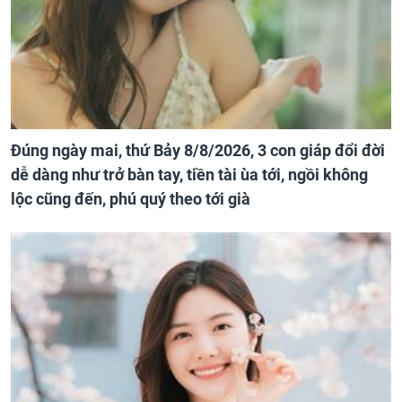
Đúng ngày mai, thứ Bảy 8/8/2026, 3 con giáp đổi đời
dễ dàng như trở bàn tay, tiền tài ùa tới, ngồi không
lộc cũng đến, phú quý theo tới già