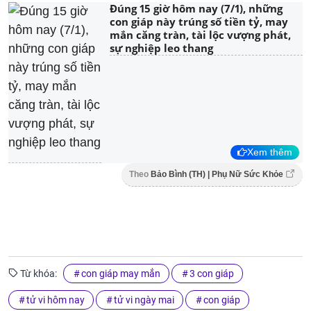
Đúng 15 giờ hôm nay (7/1), những
con giáp này trúng số tiền tỷ, may
mắn căng tràn, tài lộc vượng phát,
sự nghiệp leo thang
Xem thêm
Theo
Bảo Bình (TH) | Phụ Nữ Sức Khỏe
Từ khóa:
con giáp may mắn
3 con giáp
tử vi hôm nay
tử vi ngày mai
con giáp