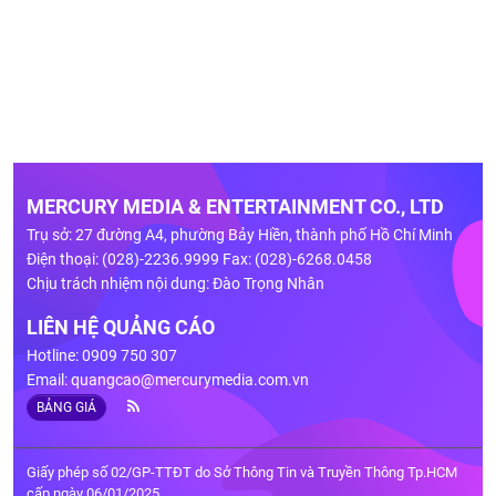
MERCURY MEDIA & ENTERTAINMENT CO., LTD
Trụ sở: 27 đường A4, phường Bảy Hiền, thành phố Hồ Chí Minh
Điện thoại: (028)-2236.9999 Fax: (028)-6268.0458
Chịu trách nhiệm nội dung: Đào Trọng Nhân
LIÊN HỆ QUẢNG CÁO
Hotline: 0909 750 307
Email:
quangcao@mercurymedia.com.vn
BẢNG GIÁ
Giấy phép số 02/GP-TTĐT do Sở Thông Tin và Truyền Thông Tp.HCM
cấp ngày 06/01/2025