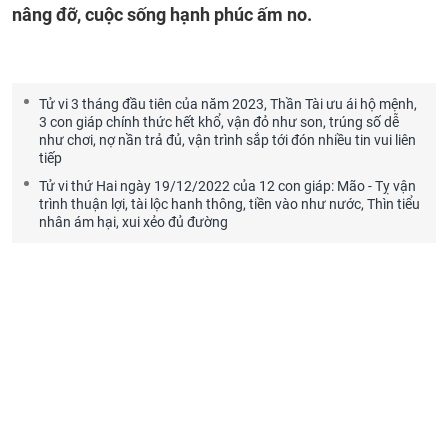
nâng đỡ, cuộc sống hạnh phúc ấm no.
Tử vi 3 tháng đầu tiên của năm 2023, Thần Tài ưu ái hộ mệnh,
3 con giáp chính thức hết khổ, vận đỏ như son, trúng số dễ
như chơi, nợ nần trả đủ, vận trình sắp tới đón nhiều tin vui liên
tiếp
Tử vi thứ Hai ngày 19/12/2022 của 12 con giáp: Mão - Tỵ vận
trình thuận lợi, tài lộc hanh thông, tiền vào như nước, Thìn tiểu
nhân ám hại, xui xẻo đủ đường