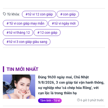
Từ khóa:
tử vi 12 con giáp
con giáp
Tử vi con giáp may mắn
tử vi ngày mới
tử vi tháng 12
12 con giáp
tử vi 3 con giáp giàu sang
TIN MỚI NHẤT
Đúng 9h30 ngày mai, Chủ Nhật
9/8/2026, 3 con giáp tài vận hanh thông,
sự nghiệp như 'cá chép hóa Rồng', vét
cạn lộc lá trong thiên hạ
6 giờ 3 phút trước
Tâm linh - Tử vi