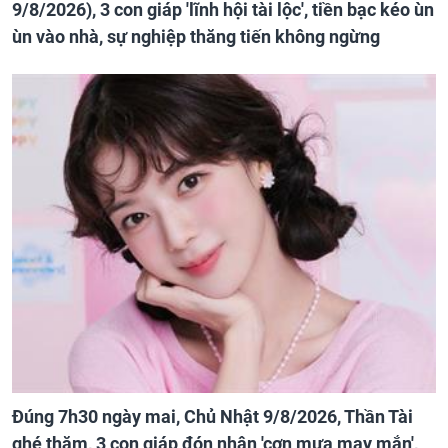
9/8/2026), 3 con giáp 'lĩnh hội tài lộc', tiền bạc kéo ùn
ùn vào nhà, sự nghiệp thăng tiến không ngừng
Đúng 7h30 ngày mai, Chủ Nhật 9/8/2026, Thần Tài
ghé thăm, 3 con giáp đón nhận 'cơn mưa may mắn',