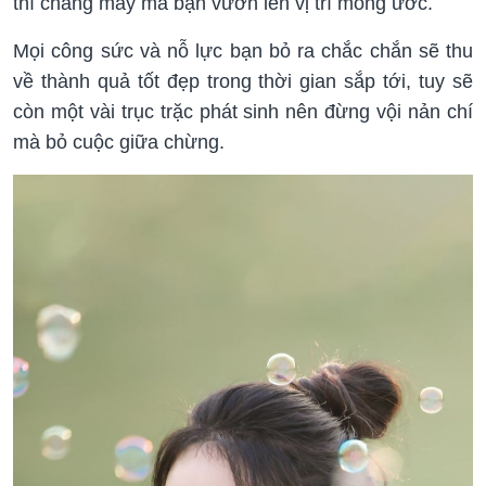
thì chẳng mấy mà bạn vươn lên vị trí mong ước.
Mọi công sức và nỗ lực bạn bỏ ra chắc chắn sẽ thu
về thành quả tốt đẹp trong thời gian sắp tới, tuy sẽ
còn một vài trục trặc phát sinh nên đừng vội nản chí
mà bỏ cuộc giữa chừng.