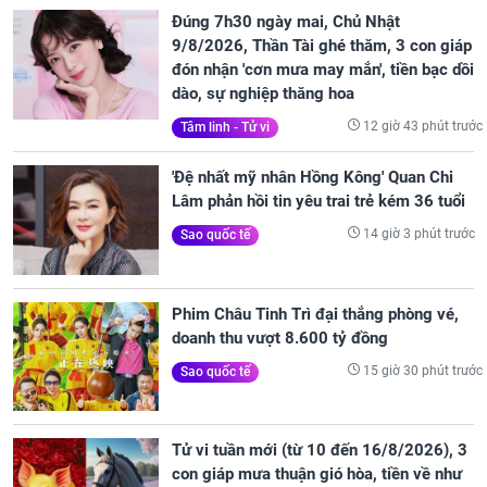
Đúng 7h30 ngày mai, Chủ Nhật
9/8/2026, Thần Tài ghé thăm, 3 con giáp
đón nhận 'cơn mưa may mắn', tiền bạc dồi
dào, sự nghiệp thăng hoa
12 giờ 43 phút trước
Tâm linh - Tử vi
'Đệ nhất mỹ nhân Hồng Kông' Quan Chi
Lâm phản hồi tin yêu trai trẻ kém 36 tuổi
14 giờ 3 phút trước
Sao quốc tế
Phim Châu Tinh Trì đại thắng phòng vé,
doanh thu vượt 8.600 tỷ đồng
15 giờ 30 phút trước
Sao quốc tế
Tử vi tuần mới (từ 10 đến 16/8/2026), 3
con giáp mưa thuận gió hòa, tiền về như