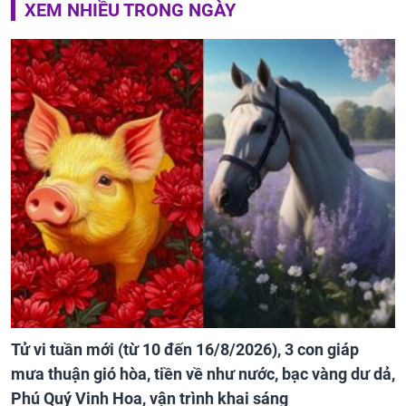
XEM NHIỀU TRONG NGÀY
Tử vi tuần mới (từ 10 đến 16/8/2026), 3 con giáp
mưa thuận gió hòa, tiền về như nước, bạc vàng dư dả,
Phú Quý Vinh Hoa, vận trình khai sáng