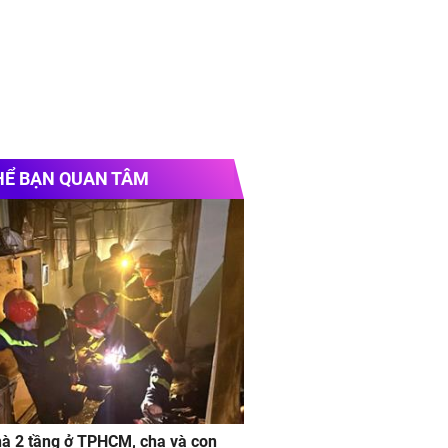
HỂ BẠN QUAN TÂM
à 2 tầng ở TPHCM, cha và con