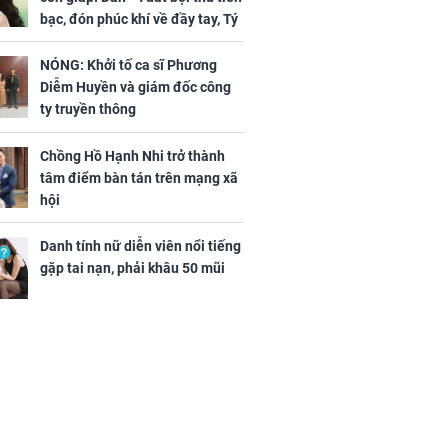
bạc, đón phúc khí về đầy tay, Tý
- Mão công việc khó khăn, tiền
bạc đội nón ra đi
NÓNG: Khởi tố ca sĩ Phương
Diễm Huyền và giám đốc công
ty truyền thông
Chồng Hồ Hạnh Nhi trở thành
ứ Sáu
tâm điểm bàn tán trên mạng xã
 của 12 con
hội
 - Tuất tiền
túi, sự nghiệp
Danh tính nữ diễn viên nổi tiếng
ển hưng thịnh,
gặp tai nạn, phải khâu 50 mũi
ân tài lộc ảm
 sự khó thành
 mãn