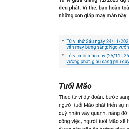
đều phát. Vì thế, bạn hoàn to
những con giáp may mắn này
Tử vi thứ Sáu ngày 24/11/2023 
vận may bừng sáng; Ngọ vướng 
Tử vi cuối tuần này (25/11 - 2
vượng phát, giàu sang phú quý
Tuổi Mão
Theo
tử vi
dự đoán, bước sang 
người tuổi Mão phát triển sự n
quý nhân vây quanh, nâng đỡ 
công việc, người tuổi Mão sẽ 