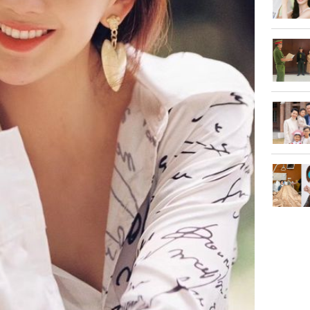
Tử vi th
7/8/2026
giáp: Dần
bạc đầy 
phát tri
Mão - Th
đạm, mọi
công mỹ