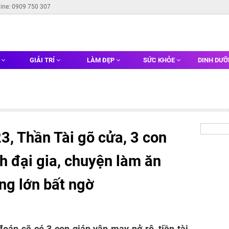
line: 0909 750 307
G
GIẢI TRÍ
LÀM ĐẸP
SỨC KHỎE
DINH DƯ
3, Thần Tài gõ cửa, 3 con
nh đại gia, chuyện làm ăn
úng lớn bất ngờ
oán sẽ có 3 con giáp vận may nở rộ, tiền tài