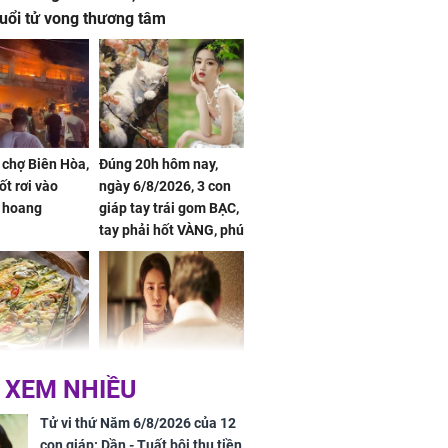
 tuổi tử vong thương tâm
 chợ Biên Hòa,
Đúng 20h hôm nay,
ốt rơi vào
ngày 6/8/2026, 3 con
 hoang
giáp tay trái gom BẠC,
tay phải hốt VÀNG, phú
quý ngập nhà, của cải
chất đầy kho
ờ loại rau chỉ
Vừa ly hôn, vợ cũ sinh
 XEM NHIỀU
 ở chợ lại có
đứa con giống mình
ng dụng tốt
như đúc nhưng bí mật
Tử vi thứ Năm 6/8/2026 của 12
khỏe
phía sau gây sốc
con giáp: Dần - Tuất bội thu tiền