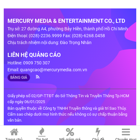
MERCURY MEDIA & ENTERTAINMENT CO., LTD
Trụ sở: 27 đường A4, phường Bảy Hiền, thành phố Hồ Chí Minh
Điện thoại: (028)-2236.9999 Fax: (028)-6268.0458
Chịu trách nhiệm nội dung: Đào Trọng Nhân
LIÊN HỆ QUẢNG CÁO
Hotline: 0909 750 307
Email:
quangcao@mercurymedia.com.vn
BẢNG GIÁ
Giấy phép số 02/GP-TTĐT do Sở Thông Tin và Truyền Thông Tp.HCM
cấp ngày 06/01/2025
Bản quyền thuộc về Công ty TNHH Truyền thông và giải trí Sao Thủy.
Cấm sao chép dưới mọi hình thức nếu không có sự chấp thuận bằng
văn bản.
Trang chủ
Tin hot
Mã giảm giá
Chủ đề
Chuyên mục