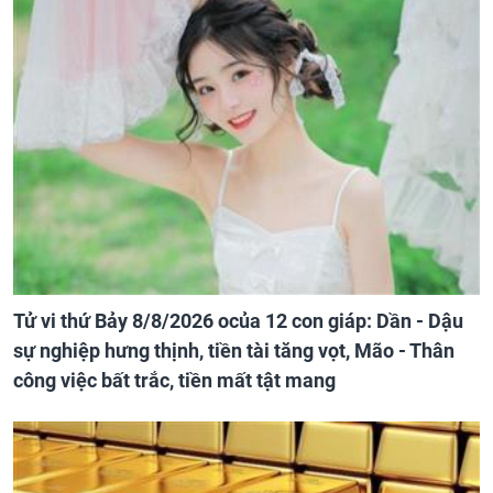
Tử vi thứ Bảy 8/8/2026 ocủa 12 con giáp: Dần - Dậu
sự nghiệp hưng thịnh, tiền tài tăng vọt, Mão - Thân
công việc bất trắc, tiền mất tật mang