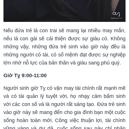
Nếu đứa trẻ là con trai sẽ mang lại nhiều may mắn,
nếu là con gái sẽ cải thiện được sự giàu có. Không
những vậy, những đứa trẻ sinh vào giờ này đều là
những người có tài, có số mệnh đạt được sự nghiệp
lớn nhờ nỗ lực của bản thân và giàu sang phú quý.
Giờ Tỵ 9:00-11:00
Người sinh giờ Tỵ có vận may tài chính rất mạnh mẽ
và có tài quản lý tuyệt vời, họ nhạy cảm bẩm sinh
với các con số và là người rất sáng tạo. Đứa trẻ sinh
vào giờ này sẽ mang đến cho gia đình bạn một cuộc
sống hoàn toàn mới. Công việc thuận lợi, tài chính
vững vàng và dư dả, cuộc sống sau này chỉ nhận