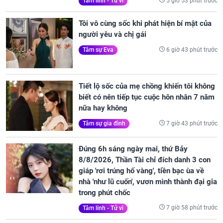
5 giờ 53 phút trước
Tâm linh - Tử vi
Tôi vô cùng sốc khi phát hiện bí mật của
người yêu và chị gái
6 giờ 43 phút trước
Tâm sự Eva
Tiết lộ sốc của mẹ chồng khiến tôi không
biết có nên tiếp tục cuộc hôn nhân 7 năm
nữa hay không
7 giờ 43 phút trước
Tâm sự gia đình
Đúng 6h sáng ngày mai, thứ Bảy
8/8/2026, Thần Tài chỉ đích danh 3 con
giáp 'rơi trúng hố vàng', tiền bạc ùa về
nhà 'như lũ cuốn', vươn mình thành đại gia
trong phút chốc
7 giờ 58 phút trước
Tâm linh - Tử vi