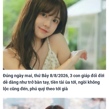
Đúng ngày mai, thứ Bảy 8/8/2026, 3 con giáp đổi đời
dễ dàng như trở bàn tay, tiền tài ùa tới, ngồi không
lộc cũng đến, phú quý theo tới già