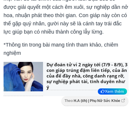
được giải quyết một cách êm xuôi, sự nghiệp dần nở
hoa, nhuận phát theo thời gian. Con giáp này còn có
thể gặp quý nhân, gười này sẽ là cánh tay trái đắc
lực giúp bạn có nhiều thành công lẫy lừng.
*Thông tin trong bài mang tính tham khảo, chiêm
nghiệm
Dự đoán tử vi 2 ngày tới (7/9 - 8/9), 3
con giáp trúng đậm liên tiếp, của ăn
của để đầy nhà, công danh rạng rỡ,
sự nghiệp phát tài, tình duyên như
ý
Xem thêm
Theo
H.A (t/h) | Phụ Nữ Sức Khỏe