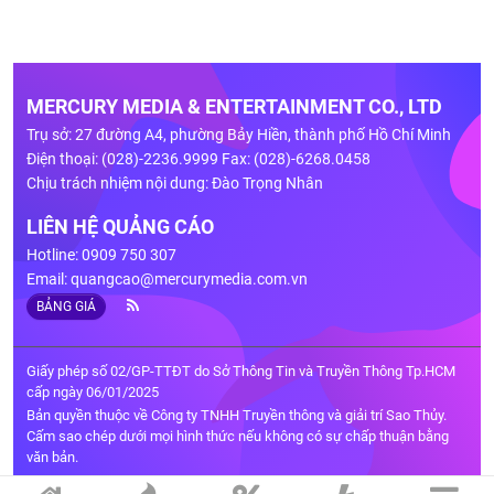
MERCURY MEDIA & ENTERTAINMENT CO., LTD
Trụ sở: 27 đường A4, phường Bảy Hiền, thành phố Hồ Chí Minh
Điện thoại: (028)-2236.9999 Fax: (028)-6268.0458
Chịu trách nhiệm nội dung: Đào Trọng Nhân
LIÊN HỆ QUẢNG CÁO
Hotline: 0909 750 307
Email:
quangcao@mercurymedia.com.vn
BẢNG GIÁ
Giấy phép số 02/GP-TTĐT do Sở Thông Tin và Truyền Thông Tp.HCM
cấp ngày 06/01/2025
Bản quyền thuộc về Công ty TNHH Truyền thông và giải trí Sao Thủy.
Cấm sao chép dưới mọi hình thức nếu không có sự chấp thuận bằng
văn bản.