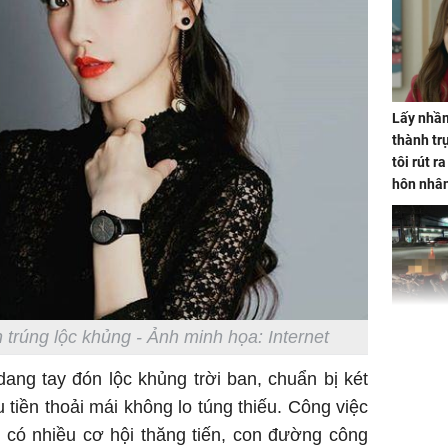
Lấy nhầm
thành trụ
tôi rút r
hôn nhâ
TP.HCM:
 trúng lộc khủng - Ảnh minh họa: Internet
tử vong 
làm về t
ang tay đón lộc khủng trời ban, chuẩn bị két
nghiệp 
u tiền thoải mái không lo túng thiếu. Công việc
 có nhiều cơ hội thăng tiến, con đường công