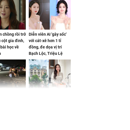
 chồng rồi trở
Diễn viên AI 'gây sốc'
 cột gia đình,
với cát-xê hơn 1 tỉ
a bài học về
đồng, đe dọa vị trí
n
Bạch Lộc, Triệu Lệ
Dĩnh
 Nữ công nhân
Đỗ Mỹ Linh hé lộ góc
trên đường đi
bếp chill của nhà mới -
rong khu công
cạnh biệt thự bầu Hiển
Sóng Thần