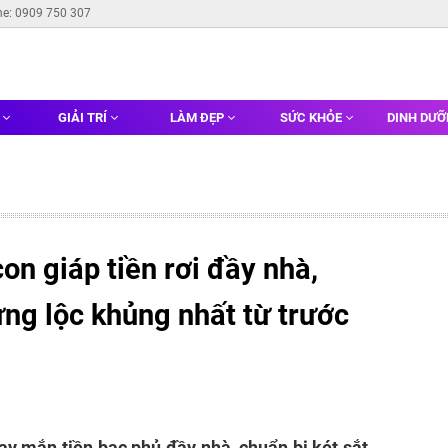
ne: 0909 750 307
G
GIẢI TRÍ
LÀM ĐẸP
SỨC KHỎE
DINH DƯ
on giáp tiền rơi đầy nhà,
ựng lộc khủng nhất từ trước
y mắn tiền bạc phủ đầy nhà, chuẩn bị két sắt