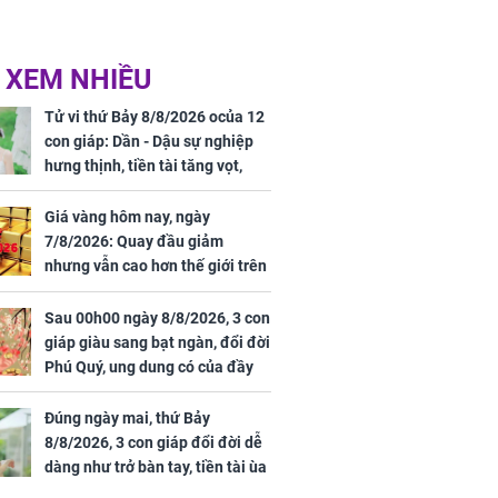
 XEM NHIỀU
Tử vi thứ Bảy 8/8/2026 ocủa 12
con giáp: Dần - Dậu sự nghiệp
hưng thịnh, tiền tài tăng vọt,
Mão - Thân công việc bất trắc,
tiền mất tật mang
Giá vàng hôm nay, ngày
7/8/2026: Quay đầu giảm
nhưng vẫn cao hơn thế giới trên
7 triệu đồng
Sau 00h00 ngày 8/8/2026, 3 con
giáp giàu sang bạt ngàn, đổi đời
Phú Quý, ung dung có của đầy
nhà, ngày càng hưng thịnh sung
túc
Đúng ngày mai, thứ Bảy
8/8/2026, 3 con giáp đổi đời dễ
dàng như trở bàn tay, tiền tài ùa
tới, ngồi không lộc cũng đến,