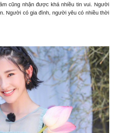
ảm cũng nhận được khá nhiều tin vui. Người
n. Người có gia đình, người yêu có nhiều thời
Sau 00h
8/8/2026
giàu san
đổi đời 
dung có 
ngày càn
sung túc