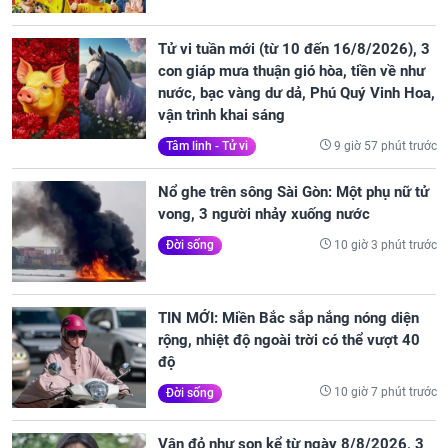
Tử vi tuần mới (từ 10 đến 16/8/2026), 3
con giáp mưa thuận gió hòa, tiền về như
nước, bạc vàng dư dả, Phú Quý Vinh Hoa,
vận trình khai sáng
9 giờ 57 phút trước
Tâm linh - Tử vi
Nổ ghe trên sông Sài Gòn: Một phụ nữ tử
vong, 3 người nhảy xuống nước
10 giờ 3 phút trước
Đời sống
TIN MỚI: Miền Bắc sắp nắng nóng diện
rộng, nhiệt độ ngoài trời có thể vượt 40
độ
10 giờ 7 phút trước
Đời sống
Vận đỏ như son kể từ ngày 8/8/2026, 3