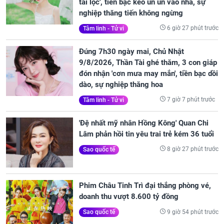
tài lộc', tiền bạc kéo ùn ùn vào nhà, sự
nghiệp thăng tiến không ngừng
6 giờ 27 phút trước
Tâm linh - Tử vi
Đúng 7h30 ngày mai, Chủ Nhật
9/8/2026, Thần Tài ghé thăm, 3 con giáp
đón nhận 'cơn mưa may mắn', tiền bạc dồi
dào, sự nghiệp thăng hoa
7 giờ 7 phút trước
Tâm linh - Tử vi
'Đệ nhất mỹ nhân Hồng Kông' Quan Chi
Lâm phản hồi tin yêu trai trẻ kém 36 tuổi
8 giờ 27 phút trước
Sao quốc tế
Phim Châu Tinh Trì đại thắng phòng vé,
doanh thu vượt 8.600 tỷ đồng
9 giờ 54 phút trước
Sao quốc tế