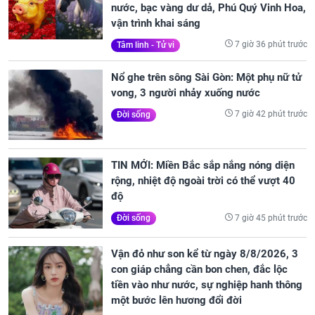
nước, bạc vàng dư dả, Phú Quý Vinh Hoa,
vận trình khai sáng
7 giờ 36 phút trước
Tâm linh - Tử vi
Nổ ghe trên sông Sài Gòn: Một phụ nữ tử
vong, 3 người nhảy xuống nước
7 giờ 42 phút trước
Đời sống
TIN MỚI: Miền Bắc sắp nắng nóng diện
rộng, nhiệt độ ngoài trời có thể vượt 40
độ
7 giờ 45 phút trước
Đời sống
Vận đỏ như son kể từ ngày 8/8/2026, 3
con giáp chẳng cần bon chen, đắc lộc
tiền vào như nước, sự nghiệp hanh thông
một bước lên hương đổi đời