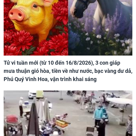
Tử vi tuần mới (từ 10 đến 16/8/2026), 3 con giáp
mưa thuận gió hòa, tiền về như nước, bạc vàng dư dả,
Phú Quý Vinh Hoa, vận trình khai sáng