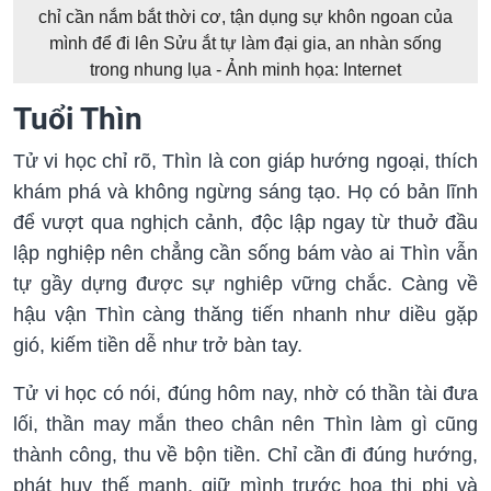
chỉ cần nắm bắt thời cơ, tận dụng sự khôn ngoan của
mình để đi lên Sửu ắt tự làm đại gia, an nhàn sống
trong nhung lụa - Ảnh minh họa: Internet
Tuổi Thìn
Tử vi học chỉ rõ, Thìn là con giáp hướng ngoại, thích
khám phá và không ngừng sáng tạo. Họ có bản lĩnh
để vượt qua nghịch cảnh, độc lập ngay từ thuở đầu
lập nghiệp nên chẳng cần sống bám vào ai Thìn vẫn
tự gầy dựng được sự nghiêp vững chắc. Càng về
hậu vận Thìn càng thăng tiến nhanh như diều gặp
gió, kiếm tiền dễ như trở bàn tay.
Tử vi học có nói, đúng hôm nay, nhờ có thần tài đưa
lối, thần may mắn theo chân nên Thìn làm gì cũng
thành công, thu về bộn tiền. Chỉ cần đi đúng hướng,
phát huy thế mạnh, giữ mình trước họa thị phi và