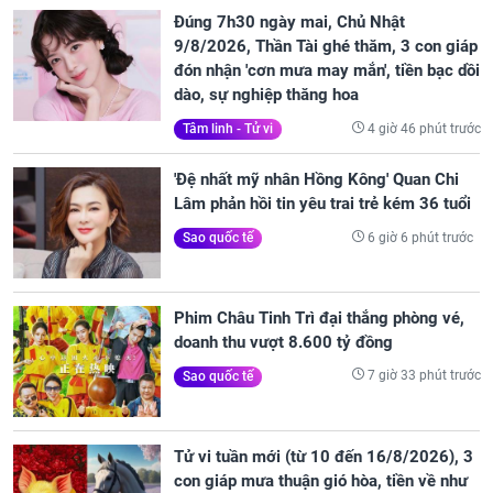
Đúng 7h30 ngày mai, Chủ Nhật
9/8/2026, Thần Tài ghé thăm, 3 con giáp
đón nhận 'cơn mưa may mắn', tiền bạc dồi
dào, sự nghiệp thăng hoa
4 giờ 46 phút trước
Tâm linh - Tử vi
'Đệ nhất mỹ nhân Hồng Kông' Quan Chi
Lâm phản hồi tin yêu trai trẻ kém 36 tuổi
6 giờ 6 phút trước
Sao quốc tế
Phim Châu Tinh Trì đại thắng phòng vé,
doanh thu vượt 8.600 tỷ đồng
7 giờ 33 phút trước
Sao quốc tế
Tử vi tuần mới (từ 10 đến 16/8/2026), 3
con giáp mưa thuận gió hòa, tiền về như