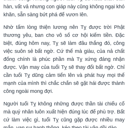
hàn, vất vả nhưng con giáp này cũng không ngại khó
khăn, sẵn sàng bứt phá để vươn lên.
Nhờ tấm lòng thiện lương nên Tỵ được trời Phật
thương yêu, ban cho vô số cơ hội kiếm tiền. Đặc
biệt, đúng hôm nay, Tỵ sẽ làm đâu thắng đó, công
việc suôn sẻ bất ngờ. Cứ thế mà giàu, của nả chất
đống chính là phúc phần mà Tỵ xứng đáng nhận
được. Vận may của tuổi Tỵ sẽ thay đổi bất ngờ. Chỉ
cần tuổi Tỵ dũng cảm tiến lên và phát huy mọi thế
mạnh của mình thì chắc chắn sẽ gặt hái được thành
công ngoài mong đợi.
Người tuổi Tỵ không những được thần tài chiếu cố
mà quý nhân luôn xuất hiện đúng lúc để phù trợ. Bất
cứ làm việc gì, tuổi Tỵ cũng gặp được nhiều may
mắn, vạn sự hanh thông, kéo theo tài vận dồi dào.