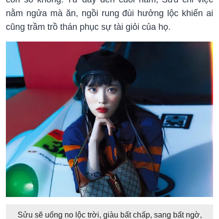
nằm ngửa mà ăn, ngồi rung đùi hưởng lộc khiến ai
cũng trầm trồ thán phục sự tài giỏi của họ.
Sửu sẽ uống no lộc trời, giàu bất chấp, sang bất ngờ,