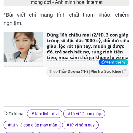
mong đợi - Ảnh minh họa: Internet
*Bài viết chỉ mang tính chất tham khảo, chiêm
nghiệm.
Đúng 16h chiều mai (2/11), 3 con giáp
trúng số độc đắc 1000 tỷ, đổi đời siêu
giàu, lộc rót tận tay, muốn gì được
đó, trả sạch hết nợ, rủng rỉnh tiền
tiêu, mua sắm thả ga không lo về giá
Xem thêm
Theo
Thùy Dương (TH) | Phụ Nữ Sức Khỏe
Từ khóa:
tâm linh tử vi
tử vi 12 con giáp
tử vi 3 con giáp may mắn
tử vi hôm nay