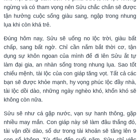
ngừng và có tham vọng nên Sửu chắc chắn sẽ được
tận hưởng cuộc sống giàu sang, ngập trong nhung
lụa khi còn khá trẻ.
Đúng hôm nay, Sửu sẽ uống no lộc trời, giàu bất
chấp, sang bất ngờ. Chỉ cần nắm bắt thời cơ, tận
dụng sự khôn ngoan của mình để đi lên Sửu ắt tự
làm đại gia, an nhàn sống trong nhung lụa. Sao tốt
chiếu mệnh, tài lộc của con giáp tăng vọt. Tất cả các
bạn sẽ được khỏe mạnh, hy vọng phúc lộc đầy nhà,
tài lộc dồi dào, những ngày nghèo khó, khốn khó sẽ
không còn nữa.
Sửu sẽ như cá gặp nước, vạn sự hanh thông, gặp
nhiều may mắn. Con giáp này sẽ làm đâu thắng đó,
tài vận dồi dào, số dư trong tài khoản sẽ tăng lên 9
con số không. Từ đây đến cuối năm, Sửu chỉ việc