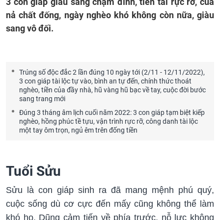
3 con giáp giàu sang chạm đỉnh, tiền tài rực rỡ, của
nả chất đống, ngày nghèo khó không còn nữa, giàu
sang vô đối.
Trúng số độc đắc 2 lần đúng 10 ngày tới (2/11 - 12/11/2022),
3 con giáp tài lộc tự vào, bình an tự đến, chính thức thoát
nghèo, tiền của đầy nhà, hũ vàng hũ bạc về tay, cuộc đời bước
sang trang mới
Đúng 3 tháng âm lịch cuối năm 2022: 3 con giáp tạm biệt kiếp
nghèo, hồng phúc tề tựu, vận trình rực rỡ, công danh tài lộc
một tay ôm trọn, ngủ êm trên đống tiền
Tuổi Sửu
Sửu là con giáp sinh ra đã mang mệnh phú quý,
cuộc sống dù cơ cực đến mấy cũng không thể làm
khó họ. Dũng cảm tiến về phía trước, nỗ lực không