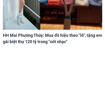
HH Mai Phương Thúy: Mua đồ hiệu theo "lô", tặng em
gái biệt thự 120 tỷ trong "nốt nhạc"