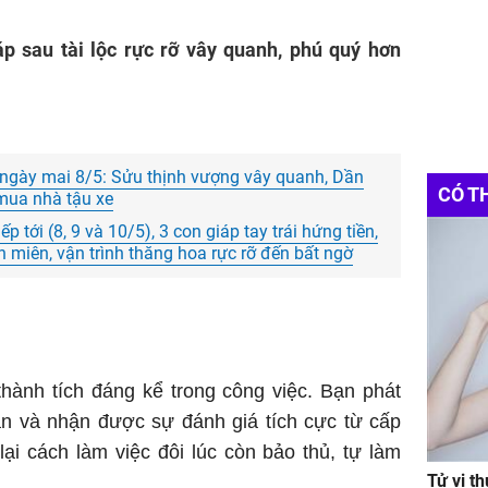
áp sau tài lộc rực rỡ vây quanh, phú quý hơn
ngày mai 8/5: Sửu thịnh vượng vây quanh, Dần
CÓ T
 mua nhà tậu xe
p tới (8, 9 và 10/5), 3 con giáp tay trái hứng tiền,
n miên, vận trình thăng hoa rực rỡ đến bất ngờ
hành tích đáng kể trong công việc. Bạn phát
ân và nhận được sự đánh giá tích cực từ cấp
ại cách làm việc đôi lúc còn bảo thủ, tự làm
Tử vi t