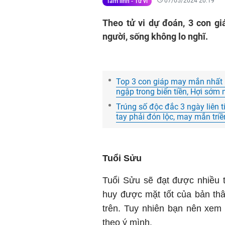
07/05/2024 20:19
Tâm linh - Tử vi
Theo tử vi dự đoán, 3 con gi
người, sống không lo nghĩ.
Top 3 con giáp may mắn nhất 
ngập trong biển tiền, Hợi sớm
Trúng số độc đắc 3 ngày liên tiế
tay phải đón lộc, may mắn triề
Tuổi Sửu
Tuổi Sửu sẽ đạt được nhiều t
huy được mặt tốt của bản th
trên. Tuy nhiên bạn nên xem l
theo ý mình.