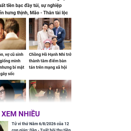
uất tiền bạc đầy túi, sự nghiệp
iển hưng thịnh, Mão - Thân tài lộc
, mọi sự khó thành công mỹ mãn
n, vợ cũ sinh
Chồng Hồ Hạnh Nhi trở
giống mình
thành tâm điểm bàn
nhưng bí mật
tán trên mạng xã hội
 gây sốc
 XEM NHIỀU
 ở tuổi 20 của
NÓNG: Khởi tố ca sĩ
Vương Phi sau
Phương Diễm Huyền
Tử vi thứ Năm 6/8/2026 của 12
ẫu thuật gây
và giám đốc công ty
con giáp: Dần - Tuất bội thu tiền