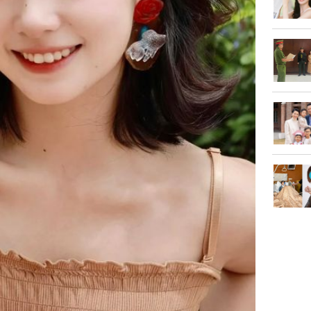
bất ngờ
Danh tín
nổi tiếng
phải khâ