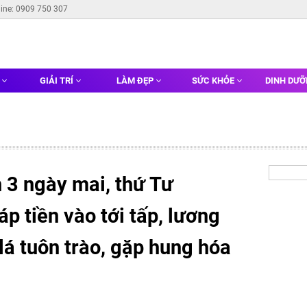
line: 0909 750 307
G
GIẢI TRÍ
LÀM ĐẸP
SỨC KHỎE
DINH DƯ
 3 ngày mai, thứ Tư
p tiền vào tới tấp, lương
 lá tuôn trào, gặp hung hóa