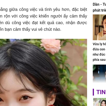
Dần - T
ằng giữa công việc và tình yêu hơn, đặc biệt
phát tr
n rộn với công việc khiến người ấy cảm thấy
ảm đạm
n dù công việc đạt kết quả cao, nhận được
ến bạn cảm thấy vui vẻ chút nào.
Vừa ly hô
đứa con 
như đúc 
phía sau
TIN
Nhan sắc
con gái 
4 lần ph