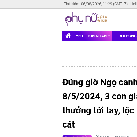
Thứ Năm, 06/08/2026, 11:29 (GMT+7)
Hot
YÊU - HÔN NHÂN
ĐỜI SỐN
Đúng giờ Ngọ canh
8/5/2024, 3 con giá
thưởng tới tay, lộc
cát