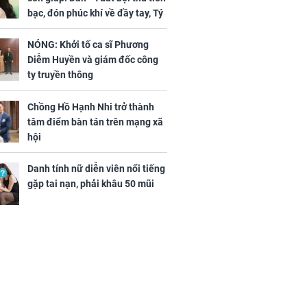
truyền thông
bạc, đón phúc khí về đầy tay, Tý
- Mão công việc khó khăn, tiền
bạc đội nón ra đi
NÓNG: Khởi tố ca sĩ Phương
Diễm Huyền và giám đốc công
h nữ diễn viên
ty truyền thông
 gặp tai nạn,
u 50 mũi
Chồng Hồ Hạnh Nhi trở thành
tâm điểm bàn tán trên mạng xã
hội
Danh tính nữ diễn viên nổi tiếng
gặp tai nạn, phải khâu 50 mũi