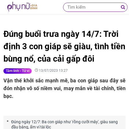
Đúng buổi trưa ngày 14/7: Trời
định 3 con giáp sẽ giàu, tình tiền
bùng nổ, của cải gấp đôi
13/07/2023 13:27
Tâm linh - Tử vi
Vận thế khởi sắc mạnh mẽ, ba con giáp sau đây sẽ
đón nhận vô số niềm vui, may mắn về tài chính, tiền
bạc.
Đúng ngày 12/7: Ba con giáp như 'rồng cưỡi mây', giàu sang
đầu bảng, ấm ví tài lộc