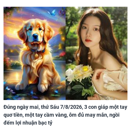
Đúng ngày mai, thứ Sáu 7/8/2026, 3 con giáp một tay
quơ tiền, một tay cầm vàng, ôm đủ may mắn, ngồi
đếm lợi nhuận bạc tỷ