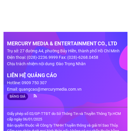
MERCURY MEDIA & ENTERTAINMENT CO., LTD
Trụ sở: 27 đường A4, phường Bảy Hiền, thành phố Hồ Chí Minh
Điện thoại: (028)-2236.9999 Fax: (028)-6268.0458
Chịu trách nhiệm nội dung: Đào Trọng Nhân
LIÊN HỆ QUẢNG CÁO
Hotline: 0909 750 307
Email:
quangcao@mercurymedia.com.vn
BẢNG GIÁ
Giấy phép số 02/GP-TTĐT do Sở Thông Tin và Truyền Thông Tp.HCM
cấp ngày 06/01/2025
Bản quyền thuộc về Công ty TNHH Truyền thông và giải trí Sao Thủy.
Cấm sao chép dưới mọi hình thức nếu không có sự chấp thuận bằng