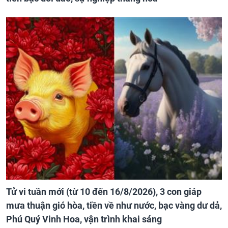
Tử vi tuần mới (từ 10 đến 16/8/2026), 3 con giáp
mưa thuận gió hòa, tiền về như nước, bạc vàng dư dả,
Phú Quý Vinh Hoa, vận trình khai sáng