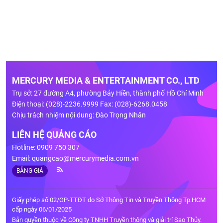
MERCURY MEDIA & ENTERTAINMENT CO., LTD
Trụ sở: 27 đường A4, phường Bảy Hiền, thành phố Hồ Chí Minh
Điện thoại: (028)-2236.9999 Fax: (028)-6268.0458
Chịu trách nhiệm nội dung: Đào Trọng Nhân
LIÊN HỆ QUẢNG CÁO
Hotline: 0909 750 307
Email:
quangcao@mercurymedia.com.vn
BẢNG GIÁ
Giấy phép số 02/GP-TTĐT do Sở Thông Tin và Truyền Thông Tp.HCM
cấp ngày 06/01/2025
Bản quyền thuộc về Công ty TNHH Truyền thông và giải trí Sao Thủy.