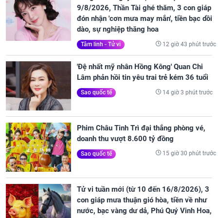
9/8/2026, Thần Tài ghé thăm, 3 con giáp
đón nhận 'cơn mưa may mắn', tiền bạc dồi
dào, sự nghiệp thăng hoa
12 giờ 43 phút trước
Tâm linh - Tử vi
'Đệ nhất mỹ nhân Hồng Kông' Quan Chi
Lâm phản hồi tin yêu trai trẻ kém 36 tuổi
14 giờ 3 phút trước
Sao quốc tế
Phim Châu Tinh Trì đại thắng phòng vé,
doanh thu vượt 8.600 tỷ đồng
15 giờ 30 phút trước
Sao quốc tế
Tử vi tuần mới (từ 10 đến 16/8/2026), 3
con giáp mưa thuận gió hòa, tiền về như
nước, bạc vàng dư dả, Phú Quý Vinh Hoa,