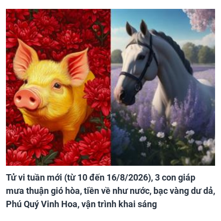
Tử vi tuần mới (từ 10 đến 16/8/2026), 3 con giáp
mưa thuận gió hòa, tiền về như nước, bạc vàng dư dả,
Phú Quý Vinh Hoa, vận trình khai sáng