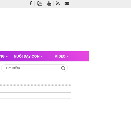
ỠNG
NUÔI DẠY CON
VIDEO