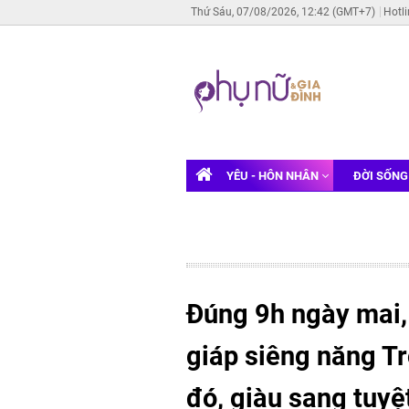
Thứ Sáu, 07/08/2026, 12:42 (GMT+7)
Hotl
YÊU - HÔN NHÂN
ĐỜI SỐN
Đúng 9h ngày mai,
giáp siêng năng Tr
đó, giàu sang tuyệ