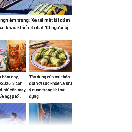
 nghiêm trong: Xe tải mất lái đâm
 xe khác khiến ít nhất 13 người bị
 hôm nay,
Tác dụng của cải thảo
/2026, 3 con
đối với sức khỏe và lưu
 đỉnh" vận may,
ý quan trọng khi sử
về ngập lối,
dụng
ấm no, tình
n mãn