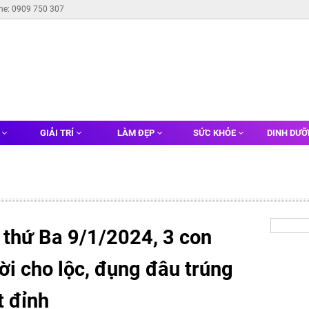
ine: 0909 750 307
G
GIẢI TRÍ
LÀM ĐẸP
SỨC KHỎE
DINH DƯ
 thứ Ba 9/1/2024, 3 con
ời cho lộc, đụng đâu trúng
t đỉnh