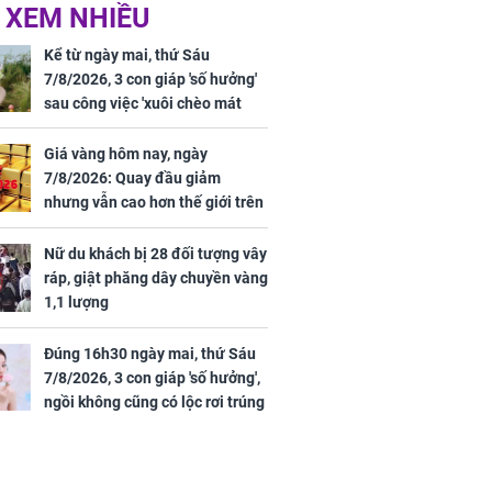
 XEM NHIỀU
n vợ giấu
Ngư dân mất tích đã
ừng có chồng,
được tìm thấy còn
Kể từ ngày mai, thứ Sáu
ly hôn nhưng
sống sau 26 ngày lênh
7/8/2026, 3 con giáp 'số hưởng'
khi nghe mẹ
đênh trên biển Thái
sau công việc 'xuôi chèo mát
g câu này
Bình Dương
mái', tiền tài 'thu về như nước',
tình duyên viên mãn
Giá vàng hôm nay, ngày
7/8/2026: Quay đầu giảm
nhưng vẫn cao hơn thế giới trên
iệt lên tiếng
7 triệu đồng
ồn thay tim,
Nữ du khách bị 28 đối tượng vây
hứng minh sức
ráp, giật phăng dây chuyền vàng
1,1 lượng
Đúng 16h30 ngày mai, thứ Sáu
7/8/2026, 3 con giáp 'số hưởng',
ngồi không cũng có lộc rơi trúng
đầu, vừa tránh được họa vừa có
tiền vàng