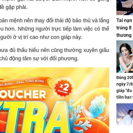
đề gặp phải.
ản mệnh nên thay đổi thái độ bảo thủ và lắng
Tai nạn
trúng 8
u hơn. Những người trực tiếp làm việc có thể
thương
gười ở vị trí cao như con giáp này.
hưa đủ thấu hiểu nên cũng thường xuyên giấu
 chủ động tâm sự với đối phương.
Đúng 20h
ngày 7/8
giáp "đu
tiền bạc 
đón lộc 
tiền viê