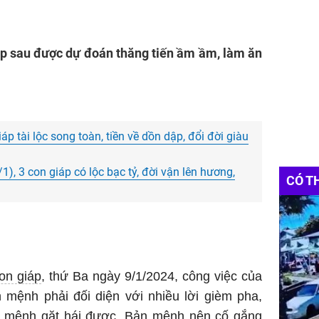
áp sau được dự đoán thăng tiến ầm ầm, làm ăn
p tài lộc song toàn, tiền về dồn dập, đổi đời giàu
/1), 3 con giáp có lộc bạc tỷ, đời vận lên hương,
CÓ T
on giáp
, thứ Ba ngày 9/1/2024, công việc của
n mệnh phải đối diện với nhiều lời gièm pha,
ản mệnh gặt hái được. Bản mệnh nên cố gắng