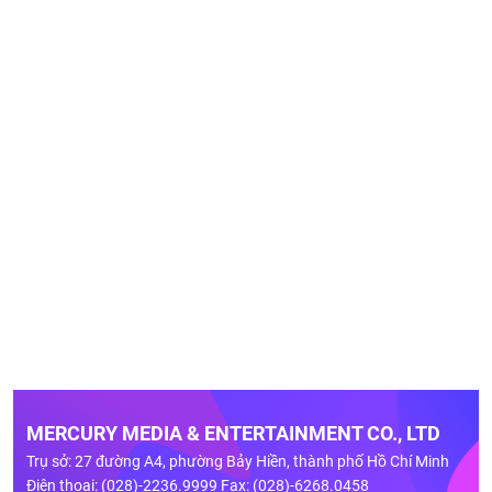
MERCURY MEDIA & ENTERTAINMENT CO., LTD
Trụ sở: 27 đường A4, phường Bảy Hiền, thành phố Hồ Chí Minh
Điện thoại: (028)-2236.9999 Fax: (028)-6268.0458