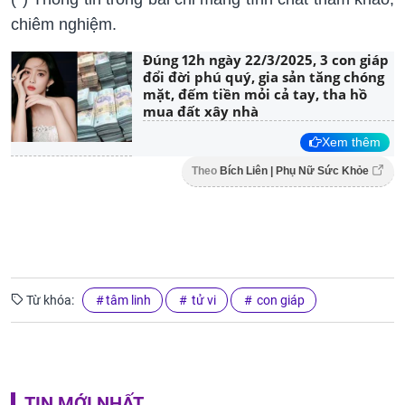
chiêm nghiệm.
Đúng 12h ngày 22/3/2025, 3 con giáp
đổi đời phú quý, gia sản tăng chóng
mặt, đếm tiền mỏi cả tay, tha hồ
mua đất xây nhà
Xem thêm
Theo
Bích Liên | Phụ Nữ Sức Khỏe
Từ khóa:
tâm linh
tử vi
con giáp
TIN MỚI NHẤT