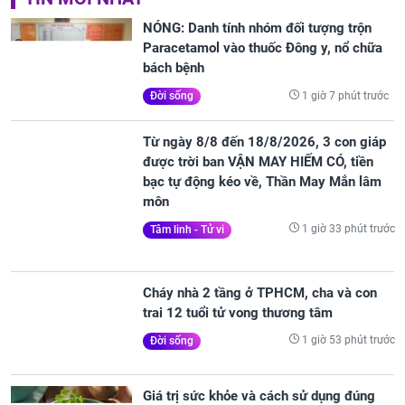
NÓNG: Danh tính nhóm đối tượng trộn
Paracetamol vào thuốc Đông y, nổ chữa
bách bệnh
1 giờ 7 phút trước
Đời sống
Từ ngày 8/8 đến 18/8/2026, 3 con giáp
được trời ban VẬN MAY HIẾM CÓ, tiền
bạc tự động kéo về, Thần May Mắn lâm
môn
1 giờ 33 phút trước
Tâm linh - Tử vi
Cháy nhà 2 tầng ở TPHCM, cha và con
trai 12 tuổi tử vong thương tâm
1 giờ 53 phút trước
Đời sống
Giá trị sức khỏe và cách sử dụng đúng