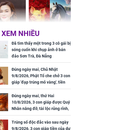
hóa Rồng', vét
á trong thiên
 XEM NHIỀU
 mỹ nhân Hồng
Tử vi tuần mới (từ 10
uan Chi Lâm
đến 16/8/2026), 3 con
Đã tìm thấy một trong 3 cô gái bị
tin yêu trai
giáp mưa thuận gió
sóng cuốn khi chụp ảnh ở bán
36 tuổi
hòa, tiền về như nước,
đảo Sơn Trà, Đà Nẵng
bạc vàng dư dả, Phú
Quý Vinh Hoa, vận
Đúng ngày mai, Chủ Nhật
trình khai sáng
9/8/2026, Phật Tổ che chở 3 con
giáp 'đạp trúng mỏ vàng', tiền
u Tinh Trì
bạc nhiều như lá sung, sự
g phòng vé,
nghiệp vượng phát
Đúng ngày mai, thứ Hai
u vượt 8.600
10/8/2026, 3 con giáp được Quý
Nhân nâng đỡ, tài lộc rủng rỉnh,
yên tâm hưởng vinh hoa Phú
Quý
Trúng số độc đắc vào sau ngày
9/8/2026, 3 con giáp tiền của dư