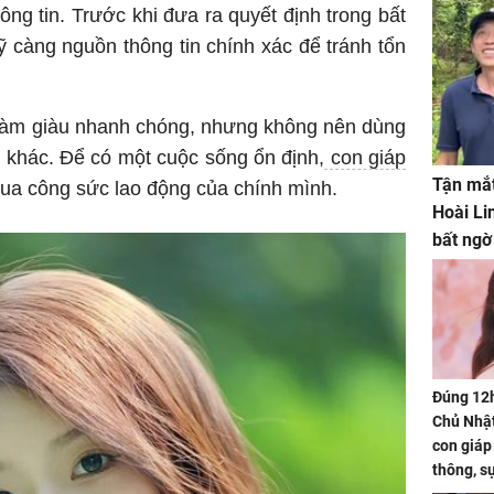
g tin. Trước khi đưa ra quyết định trong bất
kỹ càng nguồn thông tin chính xác để tránh tổn
àm giàu nhanh chóng, nhưng không nên dùng
 khác. Để có một cuộc sống ổn định,
con giáp
Tận mắt
qua công sức lao động của chính mình.
Hoài Li
bất ngờ
Đúng 12
Chủ Nhật
con giáp
thông, s