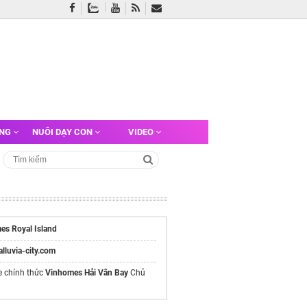
ỠNG
NUÔI DẠY CON
VIDEO
es Royal Island
/alluvia-city.com
e chính thức
Vinhomes Hải Vân Bay
Chủ