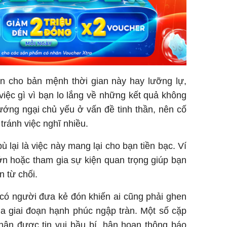
ến cho bản mệnh thời gian này hay lưỡng lự,
việc gì vì bạn lo lắng về những kết quả không
ướng ngại chủ yếu ở vấn đề tinh thần, nên cố
ránh việc nghĩ nhiều.
 lại là việc này mang lại cho bạn tiền bạc. Ví
ớn hoặc tham gia sự kiện quan trọng giúp bạn
n từ chối.
 có người đưa kẻ đón khiến ai cũng phải ghen
ua giai đoạn hạnh phúc ngập tràn. Một số cặp
hận được tin vui bầu bí, hân hoan thông báo