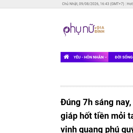
Chủ Nhật, 09/08/2026, 16:43 (GMT+7)
Hot
YÊU - HÔN NHÂN
ĐỜI SỐN
Đúng 7h sáng nay,
giáp hốt tiền mỏi t
vinh quang phú qu