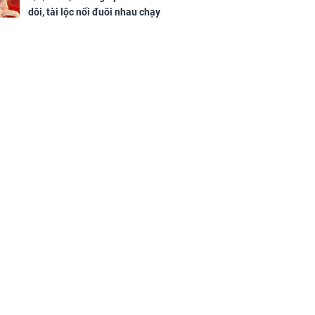
dôi, tài lộc nối đuôi nhau chạy
vào nhà, sự nghiệp phất lên
trông thấy