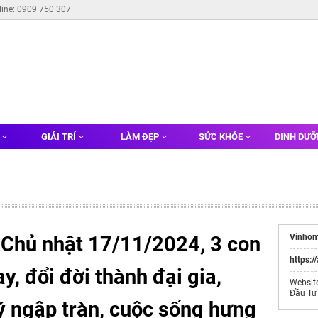
line: 0909 750 307
G
GIẢI TRÍ
LÀM ĐẸP
SỨC KHỎE
DINH DƯ
 Chủ nhật 17/11/2024, 3 con
Vinhom
https:/
ay, đổi đời thành đại gia,
Websit
Đầu Tư
ý ngập tràn, cuộc sống hưng