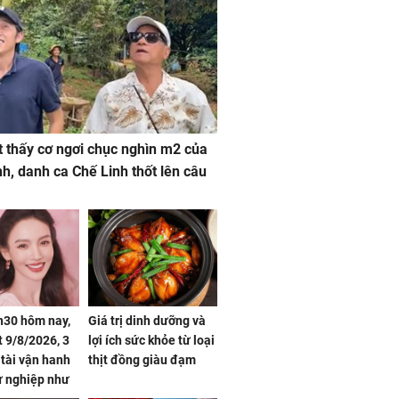
 thấy cơ ngơi chục nghìn m2 của
nh, danh ca Chế Linh thốt lên câu
h30 hôm nay,
Giá trị dinh dưỡng và
 9/8/2026, 3
lợi ích sức khỏe từ loại
 tài vận hanh
thịt đồng giàu đạm
ự nghiệp như