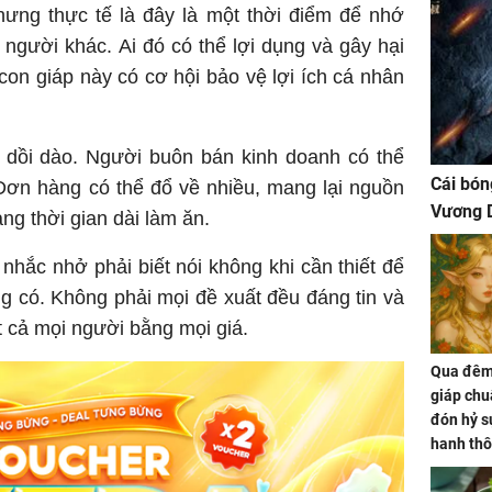
hưng thực tế là đây là một thời điểm để nhớ
người khác. Ai đó có thể lợi dụng và gây hại
on giáp này có cơ hội bảo vệ lợi ích cá nhân
gọ dồi dào. Người buôn bán kinh doanh có thể
Cái bón
 Đơn hàng có thể đổ về nhiều, mang lại nguồn
Vương D
ng thời gian dài làm ăn.
nhắc nhở phải biết nói không khi cần thiết để
g có. Không phải mọi đề xuất đều đáng tin và
t cả mọi người bằng mọi giá.
Qua đêm 
giáp chu
đón hỷ sự
hanh thô
hóa Rồn