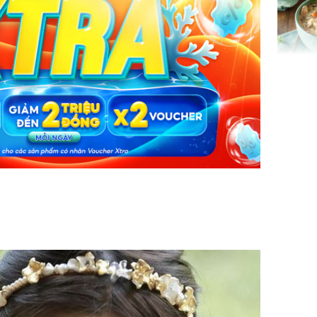
gom hết
nhà
Giá trị s
cách sử
của loại
Chân du
viên Hoa
ứng ngượ
nghèo