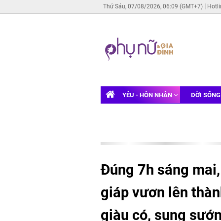
Thứ Sáu, 07/08/2026, 06:09 (GMT+7)
Hotl
YÊU - HÔN NHÂN
ĐỜI SỐN
Đúng 7h sáng mai,
giáp vươn lên thàn
giàu có, sung sướn