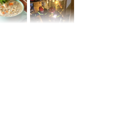
 may mắn về
ức khỏe và
Cháy nhà 2 tầng ở
 dụng đúng
TPHCM, cha và con
 hạt bình dân
trai 12 tuổi tử vong
thương tâm
ng nam diễn
 ngữ gây phản
c khi than