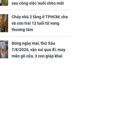
sau công việc 'xuôi chèo mát
mái', tiền tài 'thu về như nước',
tình duyên viên mãn
Cháy nhà 2 tầng ở TPHCM, cha
và con trai 12 tuổi tử vong
thương tâm
Đúng ngày mai, thứ Sáu
7/8/2026, vận xui qua đi, may
mắn gõ cửa, 3 con giáp khai
thông vận mệnh, tiền nhiều vô
kể, phước lộc đầy nhà, trúng số
độc đắc