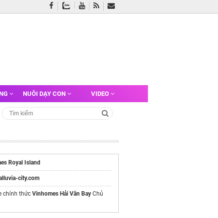
ỠNG
NUÔI DẠY CON
VIDEO
es Royal Island
/alluvia-city.com
e chính thức
Vinhomes Hải Vân Bay
Chủ