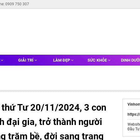
ine: 0909 750 307
G
GIẢI TRÍ
LÀM ĐẸP
SỨC KHỎE
DINH DƯ
 thứ Tư 20/11/2024, 3 con
Vinhom
https:/
h đại gia, trở thành người
Websit
Đầu Tư
g trăm bề, đời sang trang