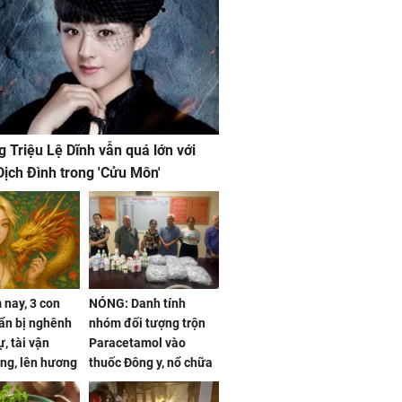
g Triệu Lệ Dĩnh vẫn quá lớn với
ịch Đình trong 'Cửu Môn'
nay, 3 con
NÓNG: Danh tính
ẩn bị nghênh
nhóm đối tượng trộn
, tài vận
Paracetamol vào
ng, lên hương
thuốc Đông y, nổ chữa
g hóa Phượng,
bách bệnh