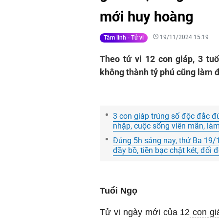
mới huy hoàng
19/11/2024 15:19
Tâm linh - Tử vi
Theo tử vi 12 con giáp, 3 t
không thành tỷ phú cũng làm đ
3 con giáp trúng số độc đắc đ
nhập, cuộc sống viên mãn, làm
Đúng 5h sáng nay, thứ Ba 19/1
đầy bồ, tiền bạc chật két, đổi 
Tuổi Ngọ
Tử vi ngày mới của 12
con gi