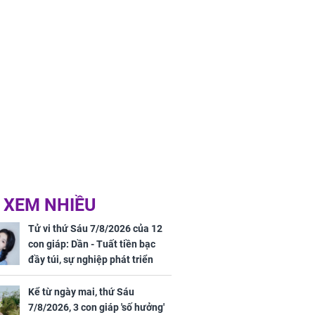
 XEM NHIỀU
Tử vi thứ Sáu 7/8/2026 của 12
con giáp: Dần - Tuất tiền bạc
đầy túi, sự nghiệp phát triển
hưng thịnh, Mão - Thân tài lộc
ảm đạm, mọi sự khó thành công
Kể từ ngày mai, thứ Sáu
mỹ mãn
7/8/2026, 3 con giáp 'số hưởng'