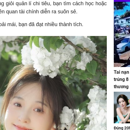
ng giỏi quản lí chi tiêu, bạn tìm cách học hoặc
iên quan tài chính diễn ra suôn sẻ.
oải mái, bạn đã đạt nhiều thành tích.
Tai nạn
trúng 8
thương
Đúng 20h