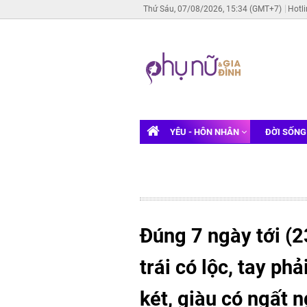
Thứ Sáu, 07/08/2026, 15:34 (GMT+7)
Hotl
YÊU - HÔN NHÂN
ĐỜI SỐN
Đúng 7 ngày tới (2
trái có lộc, tay ph
két, giàu có ngất 