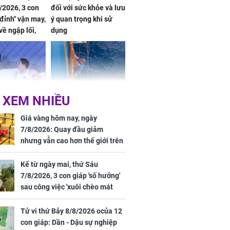
/2026, 3 con
đối với sức khỏe và lưu
 đỉnh" vận may,
ý quan trọng khi sử
về ngập lối,
dụng
ấm no, tình
n mãn
 XEM NHIỀU
n vợ giấu
Ngư dân mất tích đã
ừng có chồng,
được tìm thấy còn
Giá vàng hôm nay, ngày
ly hôn nhưng
sống sau 26 ngày lênh
7/8/2026: Quay đầu giảm
khi nghe mẹ
đênh trên biển Thái
nhưng vẫn cao hơn thế giới trên
g câu này
Bình Dương
7 triệu đồng
Kể từ ngày mai, thứ Sáu
7/8/2026, 3 con giáp 'số hưởng'
sau công việc 'xuôi chèo mát
iệt lên tiếng
mái', tiền tài 'thu về như nước',
ồn thay tim,
tình duyên viên mãn
Tử vi thứ Bảy 8/8/2026 ocủa 12
hứng minh sức
con giáp: Dần - Dậu sự nghiệp