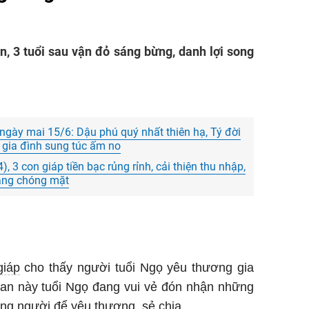
n, 3 tuổi sau vận đỏ sáng bừng, danh lợi song
gày mai 15/6: Dậu phú quý nhất thiên hạ, Tý đời
 gia đình sung túc ấm no
 3 con giáp tiền bạc rủng rỉnh, cải thiện thu nhập,
tăng chóng mặt
iáp
cho thấy người tuổi Ngọ yêu thương gia
 gian này tuổi Ngọ đang vui vẻ đón nhận những
đúng người để yêu thương, sẻ chia.