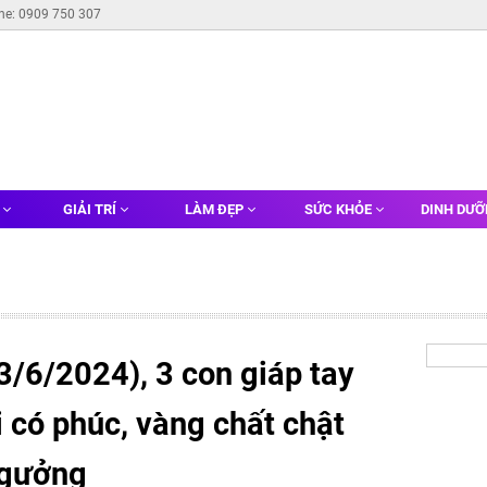
ine: 0909 750 307
G
GIẢI TRÍ
LÀM ĐẸP
SỨC KHỎE
DINH DƯ
3/6/2024), 3 con giáp tay
ải có phúc, vàng chất chật
ngưởng