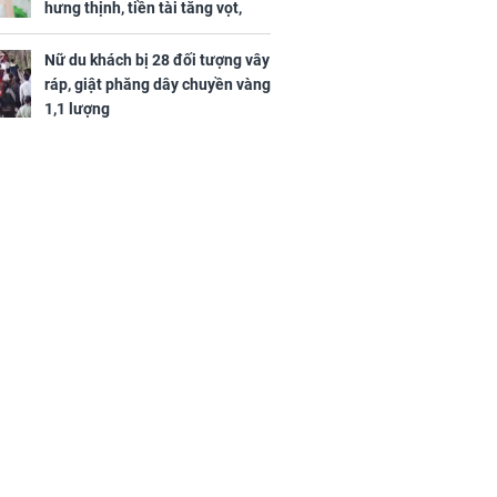
hưng thịnh, tiền tài tăng vọt,
Mão - Thân công việc bất trắc,
tiền mất tật mang
Nữ du khách bị 28 đối tượng vây
ráp, giật phăng dây chuyền vàng
1,1 lượng