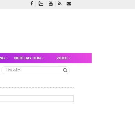
ỠNG
NUÔI DẠY CON
VIDEO