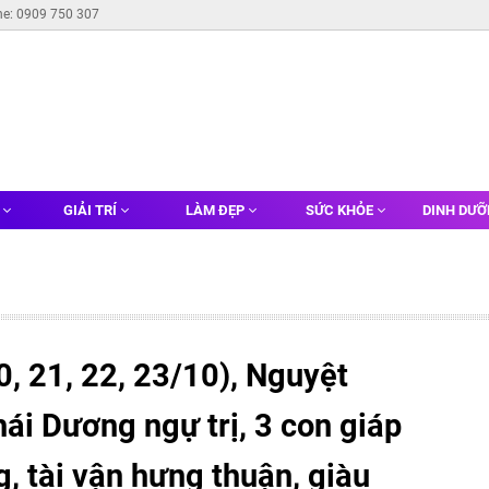
ne: 0909 750 307
G
GIẢI TRÍ
LÀM ĐẸP
SỨC KHỎE
DINH DƯ
0, 21, 22, 23/10), Nguyệt
ái Dương ngự trị, 3 con giáp
, tài vận hưng thuận, giàu