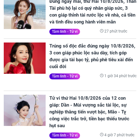
Đúng ngày mai, thứ Hai 10/8/2026, Thần
Tài phù hộ lại có quý nhân giúp sức, 3
con giáp thỉnh tài rước lộc về nhà, cả tiền
và tình đều song hành viên mãn
27 phút trước
Tâm linh - Tử vi
Trúng số độc đắc đúng ngày 10/8/2026,
3 con giáp phúc lộc sâu dày, tích góp
được gia tài bạc tỷ, phủ phê tiêu xài đến
cuối đời
1 giờ 34 phút trước
Tâm linh - Tử vi
Tử vi thứ Hai 10/8/2026 của 12 con
giáp: Dần - Mùi vượng sắc tài lộc, sự
nghiệp thăng tiến vượt bậc, Mão - Tỵ
công việc trắc trở, tiền bạc thiếu trước
hụt sau
4 giờ 7 phút trước
Tâm linh - Tử vi