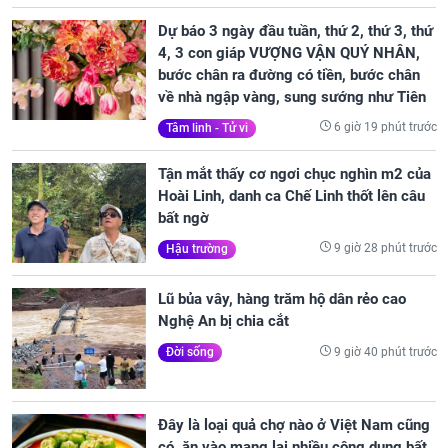
Dự báo 3 ngày đầu tuần, thứ 2, thứ 3, thứ
4, 3 con giáp VƯỢNG VẬN QUÝ NHÂN,
bước chân ra đường có tiền, bước chân
về nhà ngập vàng, sung sướng như Tiên
6 giờ 19 phút trước
Tâm linh - Tử vi
Tận mắt thấy cơ ngơi chục nghìn m2 của
Hoài Linh, danh ca Chế Linh thốt lên câu
bất ngờ
9 giờ 28 phút trước
Hậu trường
Lũ bủa vây, hàng trăm hộ dân rẻo cao
Nghệ An bị chia cắt
9 giờ 40 phút trước
Đời sống
Đây là loại quả chợ nào ở Việt Nam cũng
có, ăn vào mang lại nhiều công dụng bất