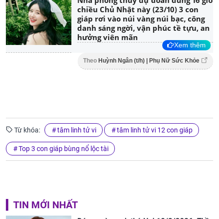
Nhà phong thủy dự đoán đúng 16 giờ
chiều Chủ Nhật này (23/10) 3 con
giáp rơi vào núi vàng núi bạc, công
danh sáng ngời, vận phúc tề tựu, an
hưởng viên mãn
Xem thêm
Theo
Huỳnh Ngân (t/h) | Phụ Nữ Sức Khỏe
Từ khóa:
tâm linh tử vi
tâm linh tử vi 12 con giáp
Top 3 con giáp bùng nổ lộc tài
TIN MỚI NHẤT