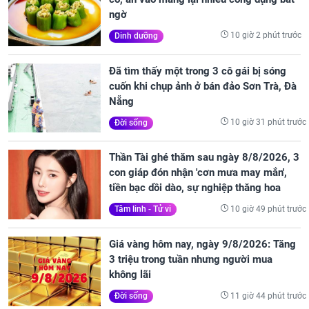
ngờ
10 giờ 2 phút trước
Dinh dưỡng
Đã tìm thấy một trong 3 cô gái bị sóng
cuốn khi chụp ảnh ở bán đảo Sơn Trà, Đà
Nẵng
10 giờ 31 phút trước
Đời sống
Thần Tài ghé thăm sau ngày 8/8/2026, 3
con giáp đón nhận 'cơn mưa may mắn',
tiền bạc dồi dào, sự nghiệp thăng hoa
10 giờ 49 phút trước
Tâm linh - Tử vi
Giá vàng hôm nay, ngày 9/8/2026: Tăng
3 triệu trong tuần nhưng người mua
không lãi
11 giờ 44 phút trước
Đời sống