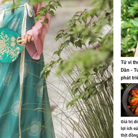
Tử vi t
Dần - T
phát tr
ảm đạm
Giá trị 
lợi ích s
thịt đồn