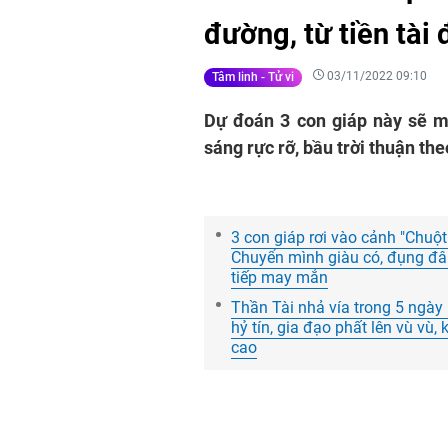
đường, từ tiền tài
03/11/2022 09:10
Tâm linh - Tử vi
Dự đoán 3 con giáp này sẽ m
sáng rực rỡ, bầu trời thuận th
3 con giáp rơi vào cảnh "Chuột 
Chuyển mình giàu có, đụng đâu
tiếp may mắn
Thần Tài nhả vía trong 5 ngày li
hỷ tín, gia đạo phất lên vù vù
cao