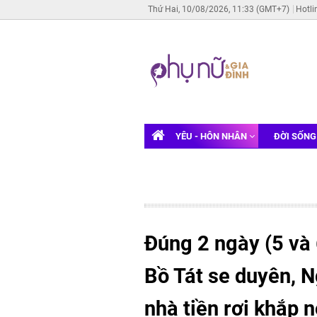
Thứ Hai, 10/08/2026, 11:33 (GMT+7)
Hotli
YÊU - HÔN NHÂN
ĐỜI SỐN
Đúng 2 ngày (5 và 
Bồ Tát se duyên, 
nhà tiền rơi khắp n