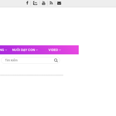
ỠNG
NUÔI DẠY CON
VIDEO