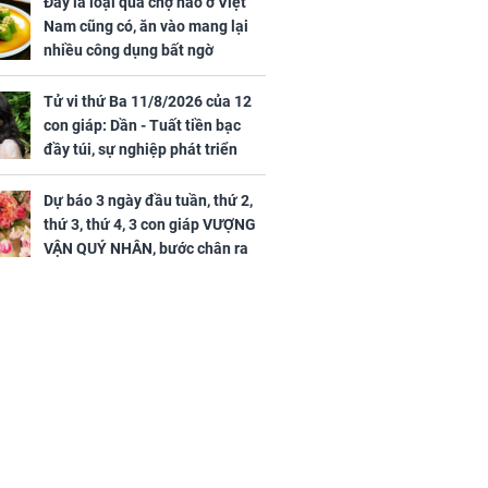
Đây là loại quả chợ nào ở Việt
sau
Nam cũng có, ăn vào mang lại
nhiều công dụng bất ngờ
Tử vi thứ Ba 11/8/2026 của 12
con giáp: Dần - Tuất tiền bạc
đầy túi, sự nghiệp phát triển
hưng thịnh, Mão - Thân tài lộc
ảm đạm, mọi sự khó thành công
Dự báo 3 ngày đầu tuần, thứ 2,
mỹ mãn
thứ 3, thứ 4, 3 con giáp VƯỢNG
VẬN QUÝ NHÂN, bước chân ra
đường có tiền, bước chân về
nhà ngập vàng, sung sướng như
Tiên