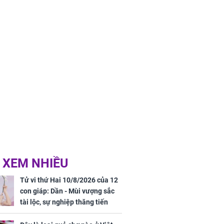
 XEM NHIỀU
Tử vi thứ Hai 10/8/2026 của 12
con giáp: Dần - Mùi vượng sắc
tài lộc, sự nghiệp thăng tiến
vượt bậc, Mão - Tỵ công việc
trắc trở, tiền bạc thiếu trước hụt