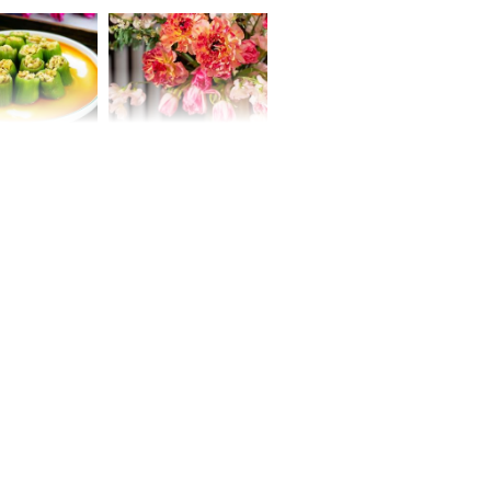
oại quả chợ
Dự báo 3 ngày đầu
ệt Nam cũng
tuần, thứ 2, thứ 3, thứ
ào mang lại
4, 3 con giáp VƯỢNG
ng dụng bất
VẬN QUÝ NHÂN, bước
chân ra đường có tiền,
bước chân về nhà
ngập vàng, sung
sướng như Tiên
 mỹ nhân Hồng
uan Chi Lâm
tin yêu trai
36 tuổi