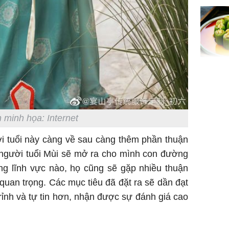
Đây là l
nào ở Vi
có, ăn v
nhiều cô
ngờ
 minh họa: Internet
ời tuổi này càng về sau càng thêm phần thuận
 người tuổi Mùi sẽ mở ra cho mình con đường
'Đệ nhất
ng lĩnh vực nào, họ cũng sẽ gặp nhiều thuận
Kông' Q
quan trọng. Các mục tiêu đã đặt ra sẽ dần đạt
phản hồi 
trẻ kém 
rỉnh và tự
tin hơn, nhận được sự đánh giá cao