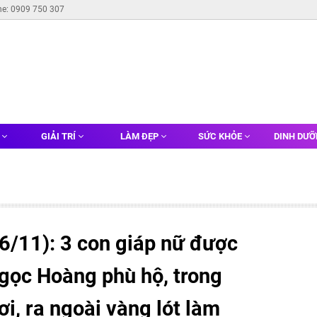
ne: 0909 750 307
G
GIẢI TRÍ
LÀM ĐẸP
SỨC KHỎE
DINH DƯ
6/11): 3 con giáp nữ được
Ngọc Hoàng phù hộ, trong
ơi, ra ngoài vàng lót làm