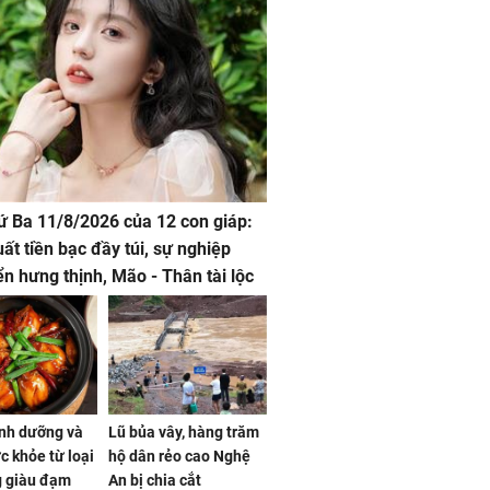
hứ Ba 11/8/2026 của 12 con giáp:
uất tiền bạc đầy túi, sự nghiệp
iển hưng thịnh, Mão - Thân tài lộc
, mọi sự khó thành công mỹ mãn
dinh dưỡng và
Lũ bủa vây, hàng trăm
ức khỏe từ loại
hộ dân rẻo cao Nghệ
g giàu đạm
An bị chia cắt