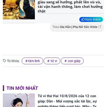
giàu sang số hưởng, phất lên vù vù,
tài vận hanh thông, làm chơi hưởng
thật
Xem thêm
Theo
Gia Hân | Phụ Nữ Sức Khỏe
Từ khóa:
tâm linh
tử vi
con giáp
TIN MỚI NHẤT
Tử vi thứ Hai 10/8/2026 của 12 con
giáp: Dần - Mùi vượng sắc tài lộc, sự
nghiệp thăng tiến vượt bậc, Mão - Tỵ