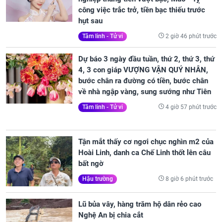
công việc trắc trở, tiền bạc thiếu trước
hụt sau
2 giờ 46 phút trước
Tâm linh - Tử vi
Dự báo 3 ngày đầu tuần, thứ 2, thứ 3, thứ
4, 3 con giáp VƯỢNG VẬN QUÝ NHÂN,
bước chân ra đường có tiền, bước chân
về nhà ngập vàng, sung sướng như Tiên
4 giờ 57 phút trước
Tâm linh - Tử vi
Tận mắt thấy cơ ngơi chục nghìn m2 của
Hoài Linh, danh ca Chế Linh thốt lên câu
bất ngờ
8 giờ 6 phút trước
Hậu trường
Lũ bủa vây, hàng trăm hộ dân rẻo cao
Nghệ An bị chia cắt