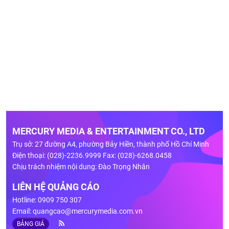
MERCURY MEDIA & ENTERTAINMENT CO., LTD
Trụ sở: 27 đường A4, phường Bảy Hiền, thành phố Hồ Chí Minh
Điện thoại: (028)-2236.9999 Fax: (028)-6268.0458
Chịu trách nhiệm nội dung: Đào Trọng Nhân
LIÊN HỆ QUẢNG CÁO
Hotline: 0909 750 307
Email:
quangcao@mercurymedia.com.vn
BẢNG GIÁ