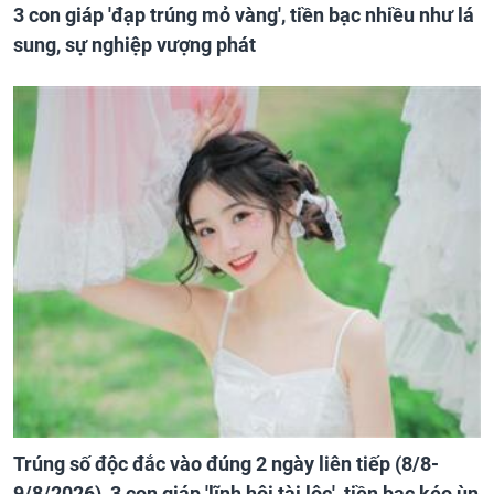
3 con giáp 'đạp trúng mỏ vàng', tiền bạc nhiều như lá
sung, sự nghiệp vượng phát
Trúng số độc đắc vào đúng 2 ngày liên tiếp (8/8-
9/8/2026), 3 con giáp 'lĩnh hội tài lộc', tiền bạc kéo ùn