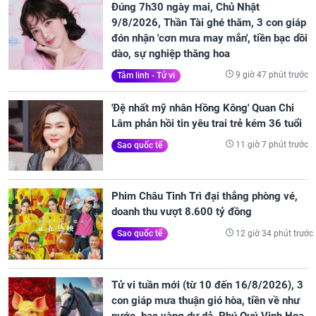
Đúng 7h30 ngày mai, Chủ Nhật
9/8/2026, Thần Tài ghé thăm, 3 con giáp
đón nhận 'cơn mưa may mắn', tiền bạc dồi
dào, sự nghiệp thăng hoa
9 giờ 47 phút trước
Tâm linh - Tử vi
'Đệ nhất mỹ nhân Hồng Kông' Quan Chi
Lâm phản hồi tin yêu trai trẻ kém 36 tuổi
11 giờ 7 phút trước
Sao quốc tế
Phim Châu Tinh Trì đại thắng phòng vé,
doanh thu vượt 8.600 tỷ đồng
12 giờ 34 phút trước
Sao quốc tế
Tử vi tuần mới (từ 10 đến 16/8/2026), 3
con giáp mưa thuận gió hòa, tiền về như
nước, bạc vàng dư dả, Phú Quý Vinh Hoa,