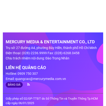
MERCURY MEDIA & ENTERTAINMENT CO., LTD
Trụ sở: 27 đường A4, phường Bảy Hiền, thành phố Hồ Chí Minh
Điện thoại: (028)-2236.9999 Fax: (028)-6268.0458
Chịu trách nhiệm nội dung: Đào Trọng Nhân
LIÊN HỆ QUẢNG CÁO
Hotline: 0909 750 307
Email:
quangcao@mercurymedia.com.vn
BẢNG GIÁ
Giấy phép số 02/GP-TTĐT do Sở Thông Tin và Truyền Thông Tp.HCM
cấp ngày 06/01/2025