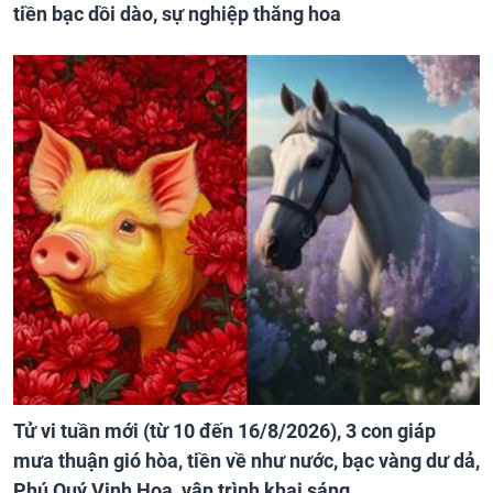
tiền bạc dồi dào, sự nghiệp thăng hoa
Tử vi tuần mới (từ 10 đến 16/8/2026), 3 con giáp
mưa thuận gió hòa, tiền về như nước, bạc vàng dư dả,
Phú Quý Vinh Hoa, vận trình khai sáng