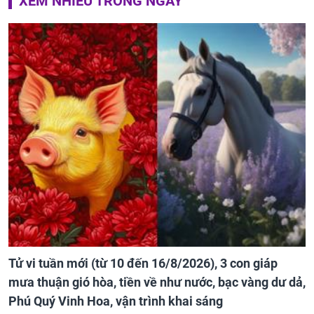
XEM NHIỀU TRONG NGÀY
Tử vi tuần mới (từ 10 đến 16/8/2026), 3 con giáp
mưa thuận gió hòa, tiền về như nước, bạc vàng dư dả,
Phú Quý Vinh Hoa, vận trình khai sáng