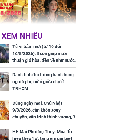
 Hoa, vận
ai sáng
 hôm nay,
'Bách Hoa Sát' vừa kết
 XEM NHIỀU
/2026: Tăng
thúc, Mạnh Tử Nghĩa
44 triệu
đã vướng tranh luận
Tử vi tuần mới (từ 10 đến
ợng
16/8/2026), 3 con giáp mưa
thuận gió hòa, tiền về như nước,
bạc vàng dư dả, Phú Quý Vinh
Hoa, vận trình khai sáng
Danh tính đối tượng hành hung
người phụ nữ ở giữa chợ ở
TP.HCM
Đúng ngày mai, Chủ Nhật
ngày cuối
9/8/2026, càn khôn xoay
âm lịch, 3 con
chuyển, vận trình thịnh vượng, 3
ng phát Tài
con giáp nhận phúc khí nhà trời,
 Quý trăm bề,
tình tiền đỏ như son, vận may
h Phượng
HH Mai Phương Thúy: Mua đồ
hanh thông
m trọn cơ
hiệu theo "lô", tặng em gái biệt