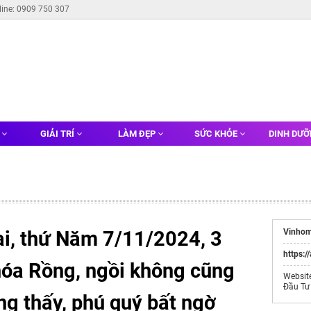
line: 0909 750 307
G
GIẢI TRÍ
LÀM ĐẸP
SỨC KHỎE
DINH DƯ
i, thứ Năm 7/11/2024, 3
Vinhom
https:/
hóa Rồng, ngồi không cũng
Websit
Đầu Tư
ông thấy, phú quý bất ngờ