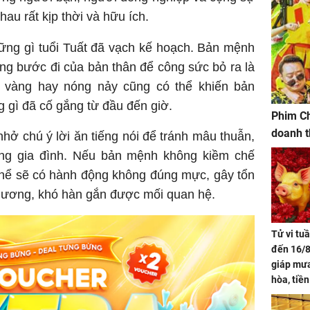
hau rất kịp thời và hữu ích.
ững gì tuổi Tuất đã vạch kế hoạch. Bản mệnh
từng bước đi của bản thân để công sức bỏ ra là
i vàng hay nóng nảy cũng có thể khiến bản
g gì đã cố gắng từ đầu đến giờ.
Phim Ch
doanh t
ở chú ý lời ăn tiếng nói để tránh mâu thuẫn,
rong gia đình. Nếu bản mệnh không kiềm chế
 thể sẽ có hành động không đúng mực, gây tổn
hương, khó hàn gắn được mối quan hệ.
Tử vi tu
đến 16/8
giáp mưa
hòa, tiề
bạc vàng