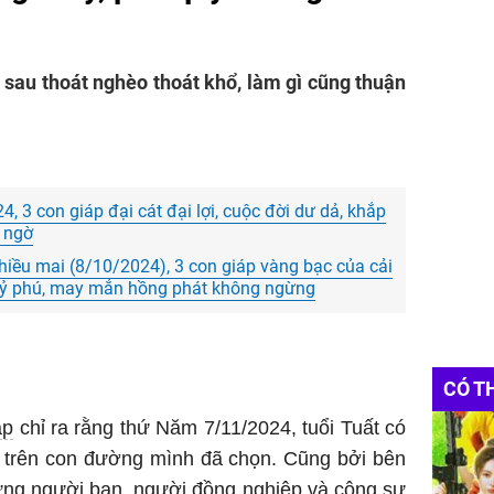
p sau thoát nghèo thoát khổ, làm gì cũng thuận
 3 con giáp đại cát đại lợi, cuộc đời dư dả, khắp
g ngờ
iều mai (8/10/2024), 3 con giáp vàng bạc của cải
tỷ phú, may mắn hồng phát không ngừng
CÓ T
áp
chỉ ra rằng thứ Năm 7/11/2024, tuổi Tuất có
i trên con đường mình đã chọn. Cũng bởi bên
ững người bạn, người đồng nghiệp và cộng sự