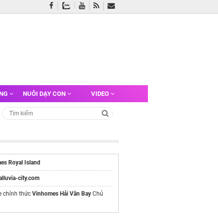
ỠNG
NUÔI DẠY CON
VIDEO
es Royal Island
/alluvia-city.com
e chính thức
Vinhomes Hải Vân Bay
Chủ