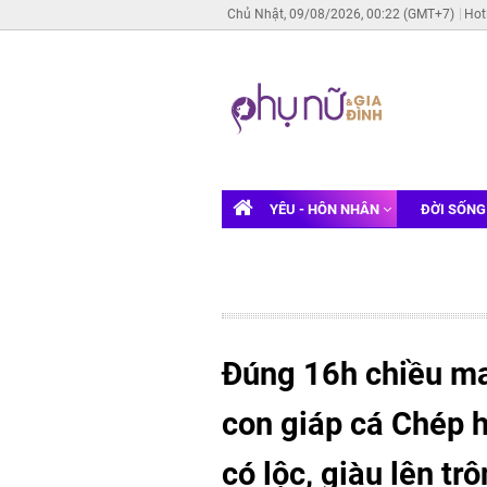
Chủ Nhật, 09/08/2026, 00:22 (GMT+7)
Hot
YÊU - HÔN NHÂN
ĐỜI SỐN
Đúng 16h chiều ma
con giáp cá Chép 
có lộc, giàu lên tr