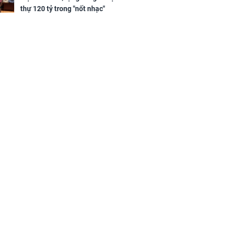
sộ
thự 120 tỷ trong "nốt nhạc"