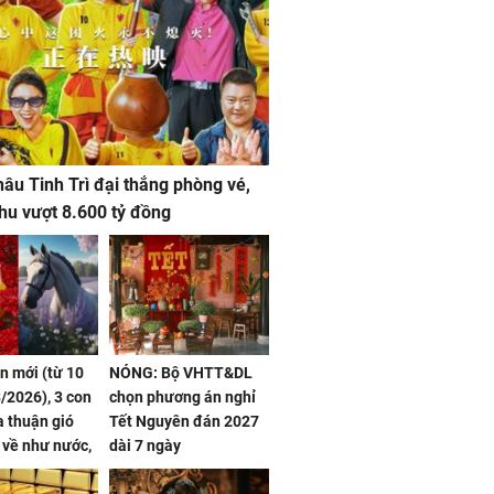
âu Tinh Trì đại thắng phòng vé,
hu vượt 8.600 tỷ đồng
ần mới (từ 10
NÓNG: Bộ VHTT&DL
/2026), 3 con
chọn phương án nghỉ
 thuận gió
Tết Nguyên đán 2027
n về như nước,
dài 7 ngày
 dư dả, Phú