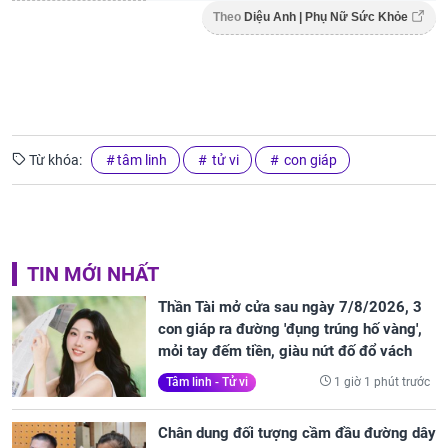
Theo
Diệu Anh | Phụ Nữ Sức Khỏe
Từ khóa:
tâm linh
tử vi
con giáp
TIN MỚI NHẤT
Thần Tài mở cửa sau ngày 7/8/2026, 3
con giáp ra đường 'đụng trúng hố vàng',
mỏi tay đếm tiền, giàu nứt đố đổ vách
1 giờ 1 phút trước
Tâm linh - Tử vi
Chân dung đối tượng cầm đầu đường dây