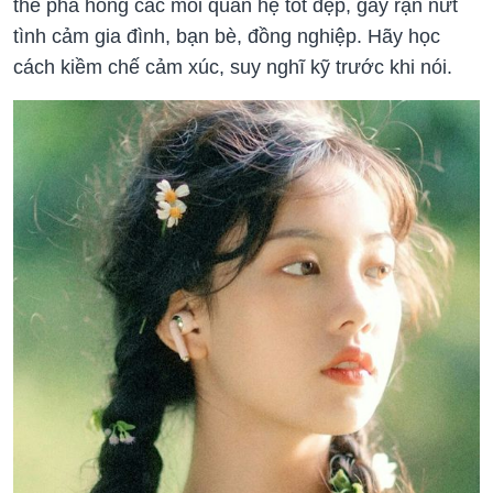
thể phá hỏng các mối quan hệ tốt đẹp, gây rạn nứt
tình cảm gia đình, bạn bè, đồng nghiệp. Hãy học
cách kiềm chế cảm xúc, suy nghĩ kỹ trước khi nói.