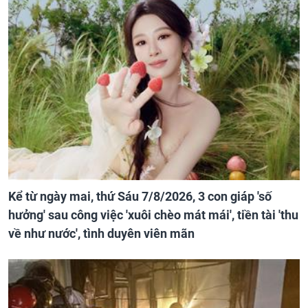
Kể từ ngày mai, thứ Sáu 7/8/2026, 3 con giáp 'số
hưởng' sau công việc 'xuôi chèo mát mái', tiền tài 'thu
về như nước', tình duyên viên mãn