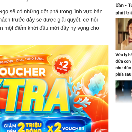
Dần - T
Ngọ sẽ có những đột phá trong lĩnh vực bản
phát tr
hách trước đây sẽ được giải quyết, cơ hội
ảm đạm
ến một điểm khởi đầu mới đầy hy vọng cho
Vừa ly hô
đứa con 
như đúc 
phía sau
Nhan sắc
con gái 
4 lần ph