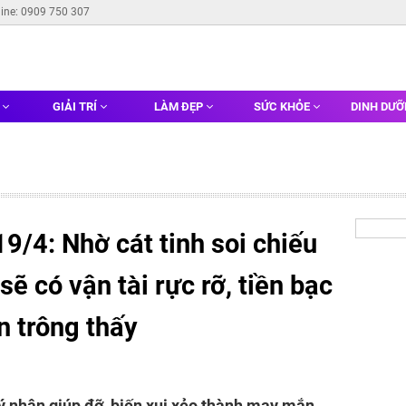
line: 0909 750 307
G
GIẢI TRÍ
LÀM ĐẸP
SỨC KHỎE
DINH DƯ
19/4: Nhờ cát tinh soi chiếu
ẽ có vận tài rực rỡ, tiền bạc
n trông thấy
ý nhân giúp đỡ, biến xui xẻo thành may mắn.