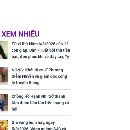
 XEM NHIỀU
Tử vi thứ Năm 6/8/2026 của 12
con giáp: Dần - Tuất bội thu tiền
bạc, đón phúc khí về đầy tay, Tý
- Mão công việc khó khăn, tiền
bạc đội nón ra đi
NÓNG: Khởi tố ca sĩ Phương
Diễm Huyền và giám đốc công
ty truyền thông
Chồng Hồ Hạnh Nhi trở thành
tâm điểm bàn tán trên mạng xã
hội
Giá vàng hôm nay, ngày
5/8/2026: Vàng miếng SJC và