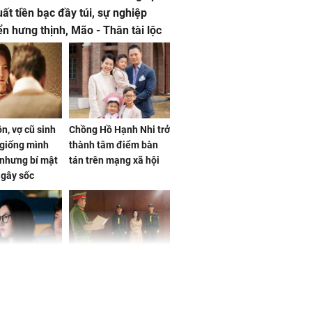
uất tiền bạc đầy túi, sự nghiệp
iển hưng thịnh, Mão - Thân tài lộc
, mọi sự khó thành công mỹ mãn
n, vợ cũ sinh
Chồng Hồ Hạnh Nhi trở
giống mình
thành tâm điểm bàn
nhưng bí mật
tán trên mạng xã hội
 gây sốc
 ở tuổi 20 của
NÓNG: Khởi tố ca sĩ
Vương Phi sau
Phương Diễm Huyền
ẫu thuật gây
và giám đốc công ty