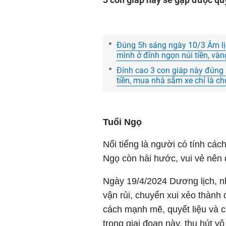
Đúng 5h sáng ngày 10/3 Âm lị
mình ở đỉnh ngọn núi tiền, và
Đỉnh cao 3 con giáp này đúng 1
tiền, mua nhà sắm xe chỉ là c
Tuổi Ngọ
Nổi tiếng là người có tính các
Ngọ còn hài hước, vui vẻ nên
Ngày 19/4/2024 Dương lịch, nh
vận rủi, chuyển xui xẻo thành
cách mạnh mẽ, quyết liệu và c
trong giai đoạn này, thu hút v