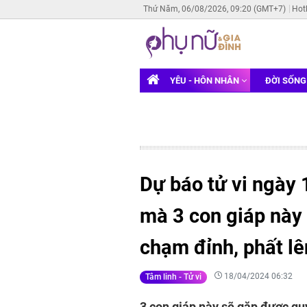
Thứ Năm, 06/08/2026, 09:20 (GMT+7)
Hot
YÊU - HÔN NHÂN
ĐỜI SỐN
Dự báo tử vi ngày 
mà 3 con giáp này s
chạm đỉnh, phất lê
18/04/2024 06:32
Tâm linh - Tử vi
3 con giáp này sẽ gặp được qu