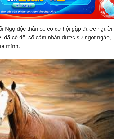
bất ngờ
ổi Ngọ độc thân sẽ có cơ hội gặp được người
Danh tín
i đã có đôi sẽ cảm nhận được sự ngọt ngào,
nổi tiếng
ủa mình.
phải khâ