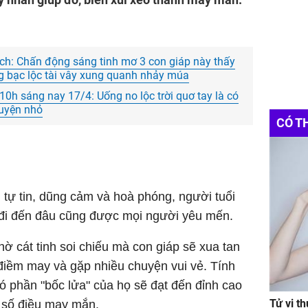
ch: Chấn động sáng tinh mơ 3 con giáp này thấy
ng bạc lộc tài vây xung quanh nhảy múa
0h sáng nay 17/4: Uống no lộc trời quơ tay là có
huyện nhỏ
CÓ T
h tự tin, dũng cảm và hoà phóng, người tuổi
 đi đến đâu cũng được mọi người yêu mến.
ờ cát tinh soi chiếu mà con giáp sẽ xua tan
 điềm may và gặp nhiều chuyện vui vẻ. Tính
ó phần "bốc lửa" của họ sẽ đạt đến đỉnh cao
Tử vi t
ô số điều may mắn.