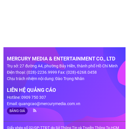
MERCURY MEDIA & ENTERTAINMENT CO., LTD
Trụ sở: 27 đường A4, phường Bảy Hiền, thành phố Hồ Chí Minh
Điện thoại: (028)-2236.9999 Fax: (028)-6268.0458
Chịu trách nhiệm nội dung: Đào Trọng Nhân
LIÊN HỆ QUẢNG CÁO
Hotline: 0909 750 307
Email:
quangcao@mercurymedia.com.vn
BẢNG GIÁ
Giấy phép số 02/GP-TTĐT do Sở Thông Tin và Truyền Thông Tp.HCM