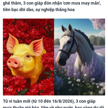
ghé thăm, 3 con giáp đón nhận 'cơn mưa may mắn',
tiền bạc dồi dào, sự nghiệp thăng hoa
Tử vi tuần mới (từ 10 đến 16/8/2026), 3 con giáp
mưa thuận gió hòa, tiền về như nước, bạc vàng dư dả,