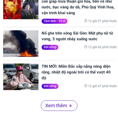
con giáp mưa thuận gió hòa, tiền về như
nước, bạc vàng dư dả, Phú Quý Vinh Hoa,
vận trình khai sáng
12 giờ 37 phút trước
Tâm linh - Tử vi
Nổ ghe trên sông Sài Gòn: Một phụ nữ tử
vong, 3 người nhảy xuống nước
12 giờ 43 phút trước
Đời sống
TIN MỚI: Miền Bắc sắp nắng nóng diện
rộng, nhiệt độ ngoài trời có thể vượt 40
độ
12 giờ 47 phút trước
Đời sống
Xem thêm