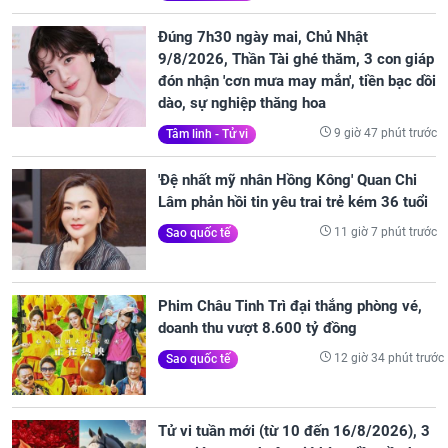
Đúng 7h30 ngày mai, Chủ Nhật
9/8/2026, Thần Tài ghé thăm, 3 con giáp
đón nhận 'cơn mưa may mắn', tiền bạc dồi
dào, sự nghiệp thăng hoa
9 giờ 47 phút trước
Tâm linh - Tử vi
'Đệ nhất mỹ nhân Hồng Kông' Quan Chi
Lâm phản hồi tin yêu trai trẻ kém 36 tuổi
11 giờ 7 phút trước
Sao quốc tế
Phim Châu Tinh Trì đại thắng phòng vé,
doanh thu vượt 8.600 tỷ đồng
12 giờ 34 phút trước
Sao quốc tế
Tử vi tuần mới (từ 10 đến 16/8/2026), 3